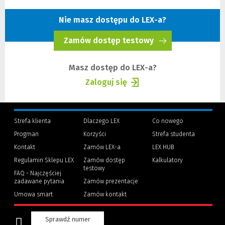
innej
strony)
Nie masz dostępu do LEX-a?
Zamów dostęp testowy
(Nowe
okno)
Masz dostęp do LEX-a?
Zaloguj się
(Nowe
(Link
okno)
do
innej
Strefa klienta
Dlaczego LEX
Co nowego
strony)
Progman
Korzyści
Strefa studenta
(Nowe
(Link
Kontakt
Zamów LEX-a
LEX HUB
okno)
do
innej
Regulamin Sklepu LEX
Zamów dostęp
Kalkulatory
strony)
testowy
FAQ - Najczęściej
zadawane pytania
Zamów prezentacje
Umowa smart
Zamów kontakt
Sprawdź numer