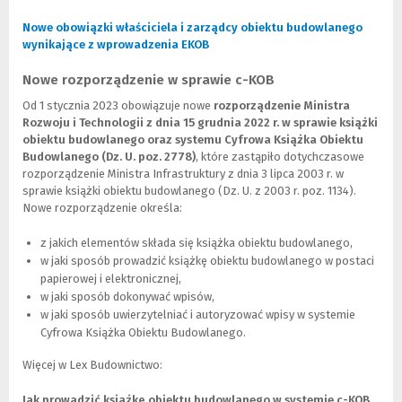
L
i
Nowe obowiązki właściciela i zarządcy obiektu budowlanego
n
wynikające z wprowadzenia EKOB
(
k
L
d
Nowe rozporządzenie w sprawie c-KOB
i
o
n
Od 1 stycznia 2023 obowiązuje nowe
rozporządzenie Ministra
i
k
Rozwoju i Technologii z dnia 15 grudnia 2022 r. w sprawie książki
n
d
obiektu budowlanego oraz systemu Cyfrowa Książka Obiektu
n
o
Budowlanego (Dz. U. poz. 2778)
, które zastąpiło dotychczasowe
e
i
rozporządzenie Ministra Infrastruktury z dnia 3 lipca 2003 r. w
j
n
sprawie książki obiektu budowlanego (Dz. U. z 2003 r. poz. 1134).
s
n
Nowe rozporządzenie określa:
t
e
r
j
z jakich elementów składa się książka obiektu budowlanego,
o
s
w jaki sposób prowadzić książkę obiektu budowlanego w postaci
n
t
papierowej i elektronicznej,
y
r
w jaki sposób dokonywać wpisów,
)
o
w jaki sposób uwierzytelniać i autoryzować wpisy w systemie
n
Cyfrowa Książka Obiektu Budowlanego.
y
)
Więcej w Lex Budownictwo:
Jak prowadzić książkę obiektu budowlanego w systemie c-KOB