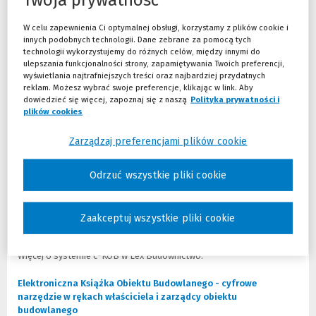
formie aplikacji, w której na bieżąco będą zbierane i uzupełniane
wszystkie informacje dotyczące danego budynku.
Podmiotmi
W celu zapewnienia Ci optymalnej obsługi, korzystamy z plików cookie i
odpowiedzialnymi za uzupełnianie danych będą właściciele i
innych podobnych technologii. Dane zebrane za pomocą tych
zarządcy nieruchomości
. Będą oni uzupełniali system c-KOB w
technologii wykorzystujemy do różnych celów, między innymi do
zakresie następujących danych:
ulepszania funkcjonalności strony, zapamiętywania Twoich preferencji,
wyświetlania najtrafniejszych treści oraz najbardziej przydatnych
reklam. Możesz wybrać swoje preferencje, klikając w link. Aby
informacji o obiekcie budowlanym,
dowiedzieć się więcej, zapoznaj się z naszą
Polityka prywatności i
o właścicielach i zarządcach obiektu budowlanego,
plików cookies
(Nowe okno)
(Link do innej strony)
o przeprowadzanych kontrolach,
ekspertyz i opinii technicznych dotyczących obiektu
Zarządzaj preferencjami plików cookie
budowlanego,
robotach budowlanych przeprowaddzanych w budynku po
oddaniu do użytkowania,
Odrzuć wszystkie pliki cookie
decyzjach, postanowieniach, zaświadczeniach i innych
dokumentach wydanych przez organy administracji publicznej
dotyczących tego budynku,
Zaakceptuj wszystkie pliki cookie
katastrofach budowlanych.
Więcej o systemie c-KOB w Lex Budownictwo:
Elektroniczna Książka Obiektu Budowlanego - cyfrowe
narzędzie w rękach właściciela i zarządcy obiektu
budowlanego
(