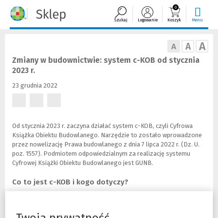
0
Szukaj
Logowanie
Koszyk
Menu
A
A
A
Zmiany w budownictwie: system c-KOB od stycznia
2023 r.
23 grudnia 2022
(Nowe
(Nowe
(Nowe
okno)
okno)
okno)
Od stycznia 2023 r. zaczyna działać system c-KOB, czyli Cyfrowa
Książka Obiektu Budowlanego. Narzędzie to zostało wprowadzone
przez nowelizację Prawa budowlanego z dnia 7 lipca 2022 r. (Dz. U.
poz. 1557). Podmiotem odpowiedzialnym za realizację systemu
Cyfrowej Książki Obiektu Budowlanego jest GUNB.
Co to jest c-KOB i kogo dotyczy?
System c-KOB jest cyfrowym odpowiednikiem dotychczasowej
tradycyjnej wersji Książki Obiektu Budowlanego. Założeniem jest, że
Elektroniczna Książka Obiektu Budowlanego ma być dostępna w
Twoja prywatność