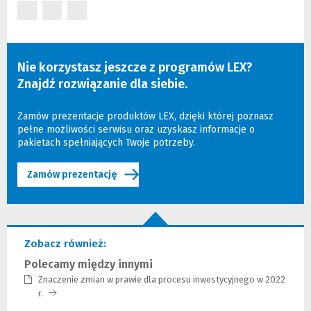
(Nowe
(Nowe
(Nowe
okno)
okno)
okno)
Nie korzystasz jeszcze z programów LEX?
Znajdź rozwiązanie dla siebie.
Zamów prezentacje produktów LEX, dzięki której poznasz
pełne możliwości serwisu oraz uzyskasz informacje o
pakietach spełniających Twoje potrzeby.
Zamów prezentację
Zobacz również:
Polecamy między innymi
Znaczenie zmian w prawie dla procesu inwestycyjnego w 2022
r.
(Link
do