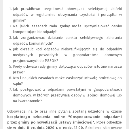
Jak prawidłowo uregulować obowiązek selektywnej zbiórki
odpadów w regulaminie utrzymania czystości i porządku w
gminie?
Na jakich zasadach rada gminy może uprzywilejować osoby
kompostujące bioodpady?
Jak zorganizować działanie punktu selektywnego zbierania
odpadów komunalnych?
Jak określić kod odpadów niekwalifikujących się do odpadów
medycznych powstałych w gospodarstwie domowym
przyjmowanych do PSZOK?
Kiedy uchwała rady gminy dotycząca odpadów istotnie narusza
prawo?
Kto i na jakich zasadach może zaskarżyć uchwałę śmieciową do
sądu?
Jak postępować z odpadami powstałymi w gospodarstwach
domowych, w których przebywają osoby w izolacji domowej lub
na kwarantannie?
Odpowiedzi na te oraz inne pytania zostaną udzielone w czasie
bezpłatnego szkolenia online "Gospodarowanie odpadami
przez gminy po nowelizacji ustawy śmieciowej"
, które odbędzie
się
w dniu 8 grudnia 2020 r. o godz. 12.00.
Szkolenie skierowane