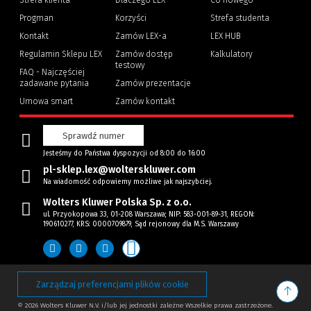
Strefa klienta
Dlaczego LEX
Co nowego
Progman
Korzyści
Strefa studenta
(Nowe
(Link
Kontakt
Zamów LEX-a
LEX HUB
okno)
do
innej
Regulamin Sklepu LEX
Zamów dostęp
Kalkulatory
strony)
testowy
FAQ - Najczęściej
zadawane pytania
Zamów prezentacje
Umowa smart
Zamów kontakt
Sprawdź numer
Jesteśmy do Państwa dyspozycji od 8:00 do 16:00
pl-sklep.lex@wolterskluwer.com
Na wiadomość odpowiemy możliwe jak najszybciej.
Wolters Kluwer Polska Sp. z o.o.
ul. Przyokopowa 33, 01-208 Warszawa; NIP: 583-001-89-31, REGON:
190610277, KRS: 0000709879, Sąd rejonowy dla M.S. Warszawy
Zarządzaj preferencjami plików cookie
Przyc
© 2026 Wolters Kluwer N.V. i/lub jej jednostki zależne Wszelkie prawa zastrzeżone.