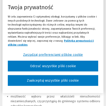
Nowelizacja ustawy śmieciowej
Twoja prywatność
Ustawa z dnia 19 lipca 2019 r. o zmianie ustawy o utrzymaniu
czystości i porządku w gminach oraz niektórych innych ustaw (Dz.U.
W celu zapewnienia Ci optymalnej obsługi, korzystamy z plików cookie i
z 2019 r., poz. 1579) wprowadziła wiele znaczących zmian w ustawie z
innych podobnych technologii. Dane zebrane za pomocą tych
dnia 13 września 1996 r. o utrzymaniu czystości i porządku w gminach
technologii wykorzystujemy do różnych celów, między innymi do
(Dz.U. z 2020 r., poz. 1439). Wśród nich można wymienić m.in.:
ulepszania funkcjonalności strony, zapamiętywania Twoich preferencji,
wyświetlania najtrafniejszych treści oraz najbardziej przydatnych
określenie w formie "widełkowej" wysokości opłaty za odbiór
reklam. Możesz wybrać swoje preferencje, klikając w link. Aby
odpadów komunalnych w przypadku braku selektywnej zbiórki- w
dowiedzieć się więcej, zapoznaj się z naszą
Polityka prywatności i
wysokości nie niższej niż dwukrotność i nie wyższej niż
plików cookies
(Nowe okno)
(Link do innej strony)
czterokrotność stawki ustalonej przez radę gminy,
wprowadzenie ulg w opłatach za odbiór odpadów dla
Zarządzaj preferencjami plików cookie
mieszkańców domów jednorodzinnych posiadających
przydomowe kompostowniki i kompostujących w nich bioodpady
Odrzuć wszystkie pliki cookie
(przy czym, jeśli wyniki kontroli wykażą brak wywiązywania się z
kompostowania bioodpadów, ulga zostanie cofnięta),
możliwość wprowadzenia przez gminy dopłaty do opłaty
Zaakceptuj wszystkie pliki cookie
śmieciowej ponoszonej przez mieszkańców - wyłącznie ze
środków pochodzących z dochodów gminy ze sprzedaży
surowców wtórnych
możliwość wyboru przez właścicieli nieruchomości
niezamieszkanych, czy przystąpią do gminnego systemu odbioru
odpadów komunalnych,