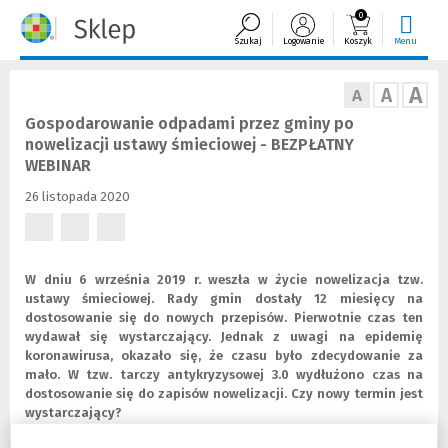
0
Szukaj
Logowanie
Koszyk
Menu
A
A
A
Gospodarowanie odpadami przez gminy po
nowelizacji ustawy śmieciowej - BEZPŁATNY
WEBINAR
26 listopada 2020
(Nowe
(Nowe
(Nowe
okno)
okno)
okno)
W dniu 6 września 2019 r. weszła w życie nowelizacja tzw.
ustawy śmieciowej. Rady gmin dostały 12 miesięcy na
dostosowanie się do nowych przepisów. Pierwotnie czas ten
wydawał się wystarczający. Jednak z uwagi na epidemię
koronawirusa, okazało się, że czasu było zdecydowanie za
mało. W tzw. tarczy antykryzysowej 3.0 wydłużono czas na
dostosowanie się do zapisów nowelizacji. Czy nowy termin jest
wystarczający?