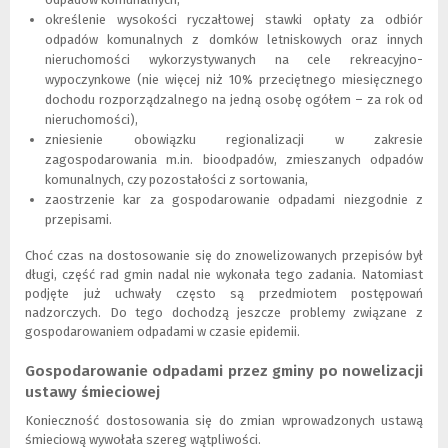
określenie wysokości ryczałtowej stawki opłaty za odbiór
odpadów komunalnych z domków letniskowych oraz innych
nieruchomości wykorzystywanych na cele rekreacyjno-
wypoczynkowe (nie więcej niż 10% przeciętnego miesięcznego
dochodu rozporządzalnego na jedną osobę ogółem – za rok od
nieruchomości),
zniesienie obowiązku regionalizacji w zakresie
zagospodarowania m.in. bioodpadów, zmieszanych odpadów
komunalnych, czy pozostałości z sortowania,
zaostrzenie kar za gospodarowanie odpadami niezgodnie z
przepisami.
Choć czas na dostosowanie się do znowelizowanych przepisów był
długi, część rad gmin nadal nie wykonała tego zadania. Natomiast
podjęte już uchwały często są przedmiotem postępowań
nadzorczych. Do tego dochodzą jeszcze problemy związane z
gospodarowaniem odpadami w czasie epidemii.
Gospodarowanie odpadami przez gminy po nowelizacji
ustawy śmieciowej
Konieczność dostosowania się do zmian wprowadzonych ustawą
śmieciową wywołała szereg wątpliwości.