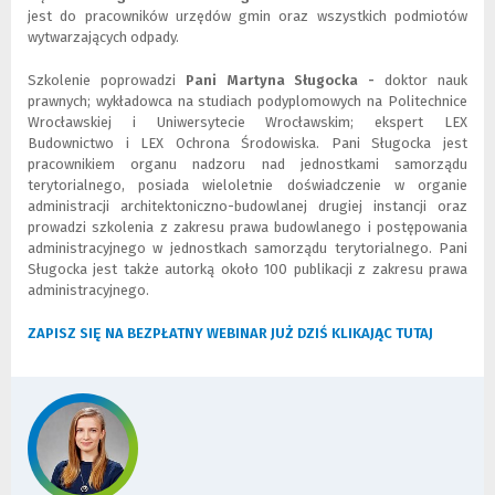
jest do pracowników urzędów gmin oraz wszystkich podmiotów
wytwarzających odpady.
Szkolenie poprowadzi
Pani Martyna Sługocka -
doktor nauk
prawnych; wykładowca na studiach podyplomowych na Politechnice
Wrocławskiej i Uniwersytecie Wrocławskim; ekspert LEX
Budownictwo i LEX Ochrona Środowiska. Pani Sługocka jest
pracownikiem organu nadzoru nad jednostkami samorządu
terytorialnego, posiada wieloletnie doświadczenie w organie
administracji architektoniczno-budowlanej drugiej instancji oraz
prowadzi szkolenia z zakresu prawa budowlanego i postępowania
administracyjnego w jednostkach samorządu terytorialnego. Pani
Sługocka jest także autorką około 100 publikacji z zakresu prawa
administracyjnego.
ZAPISZ SIĘ NA BEZPŁATNY WEBINAR JUŻ DZIŚ KLIKAJĄC TUTAJ
(
(
N
L
o
i
w
n
e
k
o
d
k
o
n
i