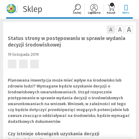
0
Szukaj
Logowanie
Koszyk
Menu
A
A
A
Status strony w postępowaniu w sprawie wydania
decyzji środowiskowej
19 listopada 2019
(Nowe
(Nowe
(Nowe
okno)
okno)
okno)
Planowana inwestycja może mieć wpływ na środowisko lub
zdrowie ludzi? Wymagane będzie uzyskanie decyzji o
środowiskowych uwarunkowaniach. Urząd rozpocznie
postępowanie w sprawie wydania decyzji o środowiskowych
uwarunkowaniach na wniosek. Wniosek, w zależności od tego
czy będzie dotyczyć przedsięwzięć mogących potencjalnie lub
zawsze znacząco oddziaływać na środowisko, będzie wymagać
dodatkowych dokumentów
Czy istnieje obowiązek uzyskania decyzji