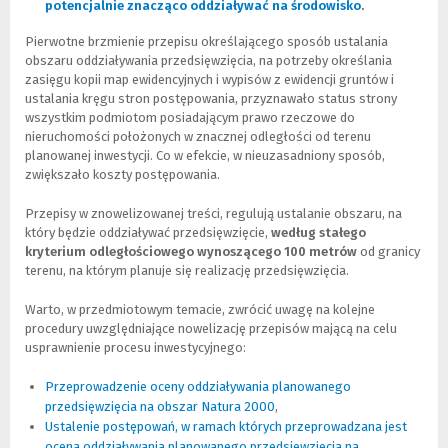
potencjalnie znacząco oddziaływać na środowisko
strony)
(Nowe
(Link
.
okno)
do
Pierwotne brzmienie przepisu określającego sposób ustalania
innej
obszaru oddziaływania przedsięwzięcia, na potrzeby określania
strony)
zasięgu kopii map ewidencyjnych i wypisów z ewidencji gruntów i
ustalania kręgu stron postępowania, przyznawało status strony
wszystkim podmiotom posiadającym prawo rzeczowe do
nieruchomości położonych w znacznej odległości od terenu
planowanej inwestycji. Co w efekcie, w nieuzasadniony sposób,
zwiększało koszty postępowania.
Przepisy w znowelizowanej treści, regulują ustalanie obszaru, na
który będzie oddziaływać przedsięwzięcie,
według stałego
kryterium odległościowego wynoszącego 100 metrów
od granicy
terenu, na którym planuje się realizację przedsięwzięcia.
Warto, w przedmiotowym temacie, zwrócić uwagę na kolejne
procedury uwzględniające nowelizację przepisów mającą na celu
usprawnienie procesu inwestycyjnego:
Przeprowadzenie oceny oddziaływania planowanego
przedsięwzięcia na obszar Natura 2000
(Nowe
(Link
,
Ustalenie postępowań, w ramach których przeprowadzana jest
okno)
do
ocena oddziaływania planowanego przedsięwzięcia na
innej