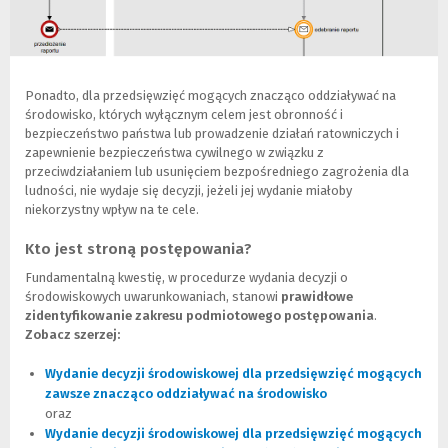
o
n
y
)
Ponadto, dla przedsięwzięć mogących znacząco oddziaływać na
środowisko, których wyłącznym celem jest obronność i
bezpieczeństwo państwa lub prowadzenie działań ratowniczych i
zapewnienie bezpieczeństwa cywilnego w związku z
przeciwdziałaniem lub usunięciem bezpośredniego zagrożenia dla
ludności, nie wydaje się decyzji, jeżeli jej wydanie miałoby
niekorzystny wpływ na te cele.
Kto jest stroną postępowania?
Fundamentalną kwestię, w procedurze wydania decyzji o
środowiskowych uwarunkowaniach, stanowi
prawidłowe
zidentyfikowanie zakresu podmiotowego postępowania
.
Zobacz szerzej:
Wydanie decyzji środowiskowej dla przedsięwzięć mogących
zawsze znacząco oddziaływać na środowisko
(Nowe
(Link
oraz
okno)
do
Wydanie decyzji środowiskowej dla przedsięwzięć mogących
innej