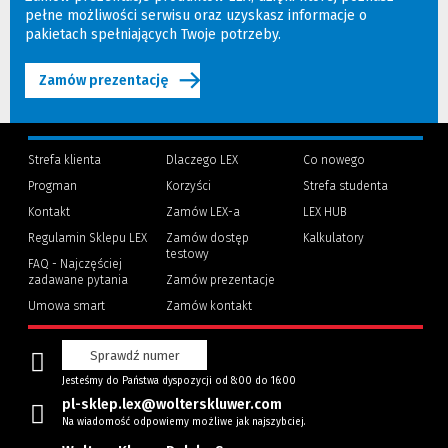
pełne możliwości serwisu oraz uzyskasz informacje o
pakietach spełniających Twoje potrzeby.
Zamów prezentację
Strefa klienta
Dlaczego LEX
Co nowego
Progman
Korzyści
Strefa studenta
(Nowe
(Link
Kontakt
Zamów LEX-a
LEX HUB
okno)
do
innej
Regulamin Sklepu LEX
Zamów dostęp
Kalkulatory
strony)
testowy
FAQ - Najczęściej
zadawane pytania
Zamów prezentacje
Umowa smart
Zamów kontakt
Sprawdź numer
Jesteśmy do Państwa dyspozycji od 8:00 do 16:00
pl-sklep.lex@wolterskluwer.com
Na wiadomość odpowiemy możliwe jak najszybciej.