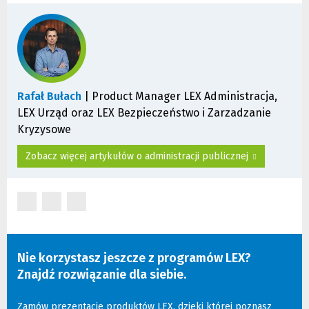
innej
strony)
Rafał Bułach
| Product Manager LEX Administracja,
LEX Urząd oraz LEX Bezpieczeństwo i Zarzadzanie
Kryzysowe
Zobacz więcej artykułów o administracji publicznej
(Nowe
(Nowe
(Nowe
okno)
okno)
okno)
Nie korzystasz jeszcze z programów LEX?
Znajdź rozwiązanie dla siebie.
Zamów prezentacje produktów LEX, dzięki której poznasz