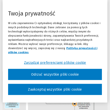
środowiskowej?
Decyzja o środowiskowych uwarunkowaniach wymagana do realizacji
Twoja prywatność
przedsięwzięcia stanowi jedynie etap wstępny realizacji inwestycji. Jej
uzyskanie jest
niezbędnym elementem ubiegania się o inne
decyzje stanowiące bezpośrednią podstawę realizacji tej
W celu zapewnienia Ci optymalnej obsługi, korzystamy z plików cookie i
inwestycji
.
innych podobnych technologii. Dane zebrane za pomocą tych
technologii wykorzystujemy do różnych celów, między innymi do
ulepszania funkcjonalności strony, zapamiętywania Twoich preferencji,
Rodzaje przedsięwzięć, dla których istnieje konieczność uzyskania
wyświetlania najtrafniejszych treści oraz najbardziej przydatnych
decyzji, zostały określone w
rozporządzeniu
(
(
Rady Ministrów z 10
reklam. Możesz wybrać swoje preferencje, klikając w link. Aby
września 2019 r. Postępowanie jest zasadniczo wszczynane
N
L
na
dowiedzieć się więcej, zapoznaj się z naszą
Polityka prywatności i
wniosek podmiotu planującego inwestycję
o
i
. Z urzędu dla
plików cookies
(Nowe okno)
(Link do innej strony)
przedsięwzięć, dla których zgodnie z odrębnymi przepisami jest
w
n
wymagana decyzja o zatwierdzeniu projektu scalenia lub wymiany
e
k
Zarządzaj preferencjami plików cookie
gruntów.
o
d
k
o
n
i
Odrzuć wszystkie pliki cookie
o
n
)
n
e
Zaakceptuj wszystkie pliki cookie
j
s
t
r