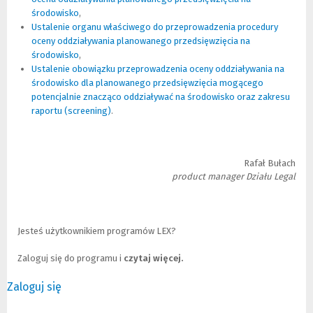
środowisko
(Nowe
(Link
,
strony)
Ustalenie organu właściwego do przeprowadzenia procedury
okno)
do
oceny oddziaływania planowanego przedsięwzięcia na
innej
środowisko
strony)
(Nowe
(Link
,
Ustalenie obowiązku przeprowadzenia oceny oddziaływania na
okno)
do
środowisko dla planowanego przedsięwzięcia mogącego
innej
potencjalnie znacząco oddziaływać na środowisko oraz zakresu
strony)
raportu (screening)
(Nowe
(Link
.
okno)
do
innej
strony)
Rafał Bułach
product manager Działu Legal
Jesteś użytkownikiem programów LEX?
Zaloguj się do programu i
czytaj więcej.
Zaloguj się
(Nowe
(Link
okno)
do