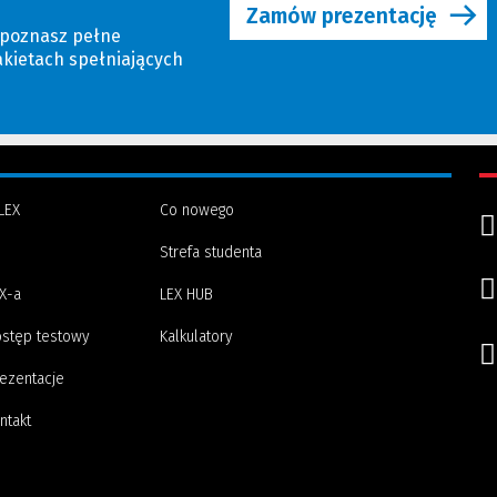
Zamów prezentację
 poznasz pełne
akietach spełniających
LEX
Co nowego
Strefa studenta
(Nowe
(Link
X-a
LEX HUB
okno)
do
innej
stęp testowy
Kalkulatory
strony)
ezentacje
ntakt