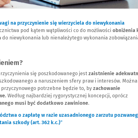
agi na przyczynienie się wierzyciela do niewykonania
ecznictwa pod kątem wątpliwości co do możliwości
obniżenia 
a
do niewykonania lub nienależytego wykonania zobowiązani
ieniem?
rzyczynienia się poszkodowanego jest
zaistnienie adekwat
kodowanego a naruszeniem sfery praw i interesów. Można
 przyczynowego potrzebne będzie to, by
zachowanie
we.
Według najbardziej rygorystycznej koncepcji, oprócz
nego musi być dodatkowo zawinione
.
ództwa o zapłatę w razie uzasadnionego zarzutu pozwaneg
nia szkody (art. 362 k.c.)
"
(
(
N
L
o
i