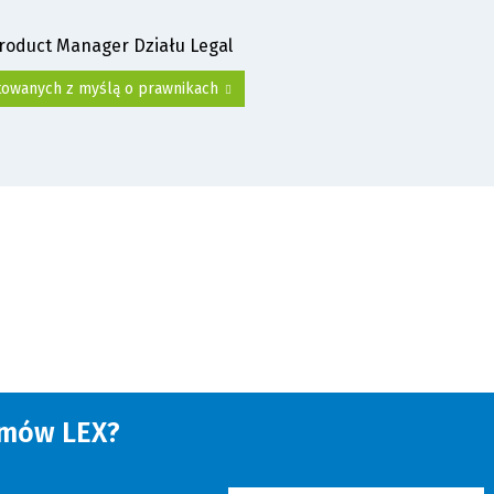
Product Manager Działu Legal
otowanych z myślą o prawnikach
amów LEX?