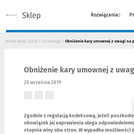
Rozwiązania
P
Jesteś tutaj: LEX.pl
Co nowego
Obniżenie kary umownej z uwagi na pr
Obniżenie kary umownej z uwagi 
20 września 2019
(Nowe
(Nowe
(Nowe
okno)
okno)
okno)
Zgodnie z regulacją kodeksową, jeżeli poszkodo
obowiązek jej naprawienia ulega odpowiedniemu
stopnia winy obu stron. W wypadku możliwości o