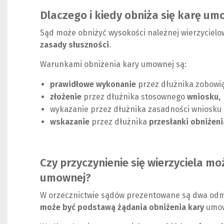
o
Dlaczego i kiedy obniża się karę u
n
y
Sąd może obniżyć wysokości należnej wierzycielo
)
zasady słuszności
.
Warunkami obniżenia kary umownej są:
prawidłowe wykonanie
przez dłużnika zobowią
złożenie
przez dłużnika stosownego
wniosku,
wykazanie przez dłużnika zasadności wniosku
wskazanie
przez dłużnika
przesłanki obniżeni
Czy przyczynienie się wierzyciela m
umownej?
W orzecznictwie sądów prezentowane są dwa odmi
może być podstawą żądania obniżenia kary
umow