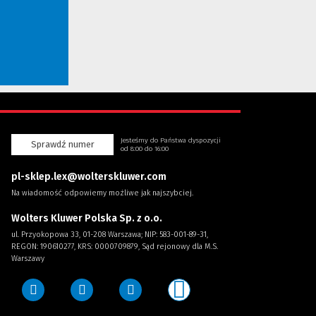
Jesteśmy do Państwa dyspozycji
Sprawdź numer
od 8:00 do 16:00
pl-sklep.lex@wolterskluwer.com
Na wiadomość odpowiemy możliwe jak najszybciej.
Wolters Kluwer Polska Sp. z o.o.
ul. Przyokopowa 33, 01-208 Warszawa; NIP: 583-001-89-31,
REGON: 190610277, KRS: 0000709879, Sąd rejonowy dla M.S.
Warszawy