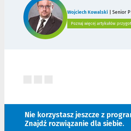
t
r
Wojciech Kowalski
| Senior 
o
n
Poznaj więcej artykułów przyg
y
)
(Nowe
(Nowe
(Nowe
okno)
okno)
okno)
Nie korzystasz jeszcze z progr
Znajdź rozwiązanie dla siebie.