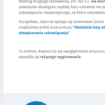
Według drugiego stanowiska, art. 362 k.c.
nie moż
powstania obowiązku zapłaty kary umownej nie je
zobowiązania niepieniężnego, za które odpowiedz
Szczęśliwie, obecnie wydaje się dominować jedna 
znajdziemy w linii orzeczniczej
"
Obniżenie kary um
niewykonania zobowiązania
"
(
(
N
L
o
i
w
n
Co istotne, dopuszcza się uwzględnianie przycz
e
k
wypadku jej
rażącego wygórowania
.
o
d
k
o
n
i
o
n
)
n
e
j
s