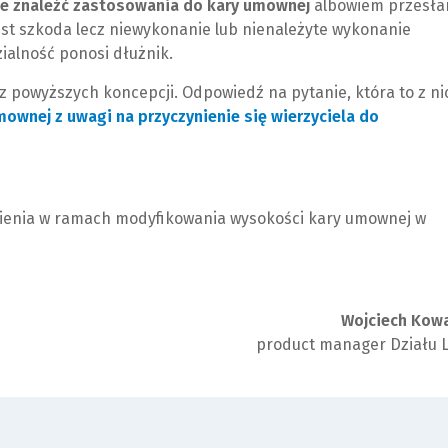
e znaleźć zastosowania do kary umownej
albowiem przesła
st szkoda lecz niewykonanie lub nienależyte wykonanie
ialność ponosi dłużnik.
z powyższych koncepcji. Odpowiedź na pytanie, która to z ni
ownej z uwagi na przyczynienie się wierzyciela do
ynienia w ramach modyfikowania wysokości kary umownej w
Wojciech Kowa
product manager Działu L