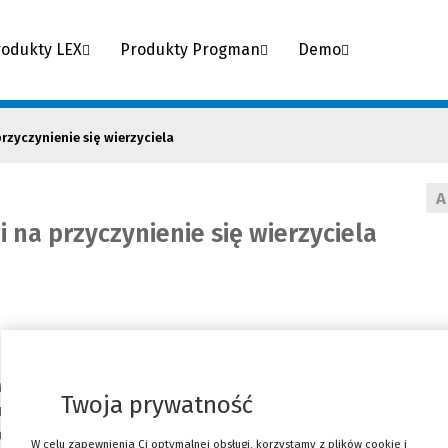
rodukty LEX
Produkty Progman
Demo
zyczynienie się wierzyciela
A
na przyczynienie się wierzyciela
wany przyczynił się do powstania lub zwiększenia szkody
Twoja prywatność
 zmniejszeniu stosownie do okoliczności, a zwłaszcza do
bniżania kary umownej z uwagi na przyczynienie się
W celu zapewnienia Ci optymalnej obsługi, korzystamy z plików cookie i