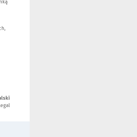
nką
ch,
lski
egal