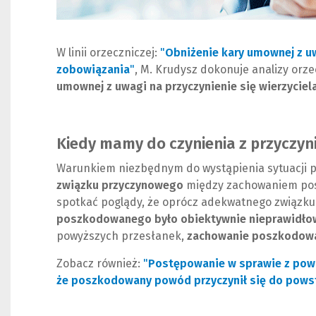
W linii orzeczniczej:
"
Obniżenie kary umownej z uw
zobowiązania
"
(
(
, M. Krudysz dokonuje analizy orz
umownej z uwagi na przyczynienie się wierzyciel
N
L
o
i
w
n
e
k
Kiedy mamy do czynienia z przyczyn
o
d
Warunkiem niezbędnym do wystąpienia sytuacji p
k
o
związku przyczynowego
między zachowaniem posz
n
i
spotkać poglądy, że oprócz adekwatnego związku
o
n
poszkodowanego było obiektywnie nieprawidło
)
n
powyższych przesłanek,
zachowanie poszkodowa
e
j
Zobacz również:
"
Postępowanie w sprawie z pow
s
że poszkodowany powód przyczynił się do powsta
t
r