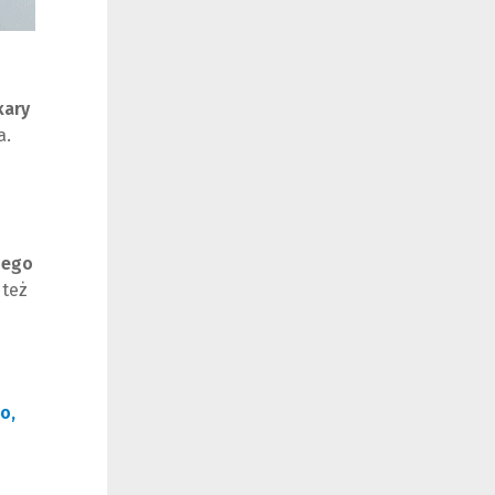
kary
a.
nego
 też
o,