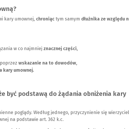
w
n
mowną?
e
k
wi kary umownej,
chroniąc
tym samym
dłużnika ze względu 
o
d
k
o
n
i
o
n
)
n
zania w co najmniej
znacznej części,
e
j
 poprzez
wskazanie
na to
dowodów,
s
a kary umownej.
t
r
o
oże być podstawą do żądania obniżenia kary
n
y
)
enne poglądy. Według jednego, przyczynienie się wierzycie
nej na podstawie art. 362 k.c.