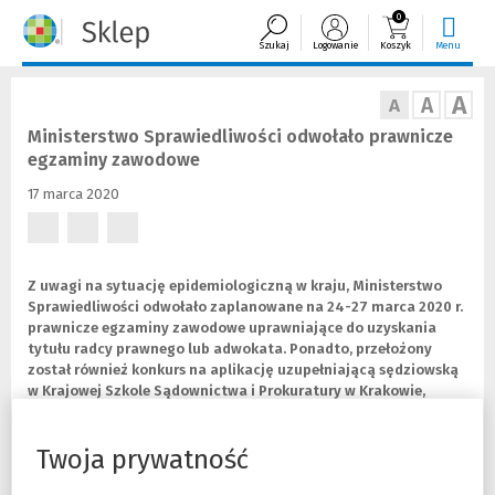
0
Szukaj
Logowanie
Koszyk
Menu
A
A
A
Ministerstwo Sprawiedliwości odwołało prawnicze
egzaminy zawodowe
17 marca 2020
(Nowe
(Nowe
(Nowe
okno)
okno)
okno)
Z uwagi na sytuację epidemiologiczną w kraju, Ministerstwo
Sprawiedliwości odwołało zaplanowane na 24-27 marca 2020 r.
prawnicze egzaminy zawodowe uprawniające do uzyskania
tytułu radcy prawnego lub adwokata. Ponadto, przełożony
został również konkurs na aplikację uzupełniającą sędziowską
w Krajowej Szkole Sądownictwa i Prokuratury w Krakowie,
wyznaczony pierwotnie na 2.04.2020 roku. Nowy termin
egzaminów nie został jeszcze wyznaczony.
Twoja prywatność
Samorządy adwokackie i radcowskie postulowały o tę decyzję już od