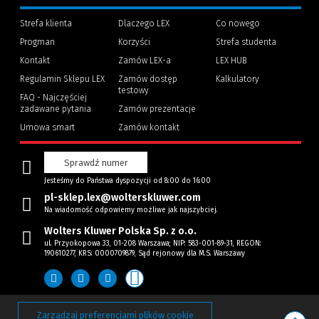
Strefa klienta
Dlaczego LEX
Co nowego
Progman
Korzyści
Strefa studenta
(Nowe
(Link
Kontakt
Zamów LEX-a
LEX HUB
okno)
do
innej
Regulamin Sklepu LEX
Zamów dostęp
Kalkulatory
strony)
testowy
FAQ - Najczęściej
zadawane pytania
Zamów prezentacje
Umowa smart
Zamów kontakt
Sprawdź numer
Jesteśmy do Państwa dyspozycji od 8:00 do 16:00
pl-sklep.lex@wolterskluwer.com
Na wiadomość odpowiemy możliwe jak najszybciej.
Wolters Kluwer Polska Sp. z o.o.
ul. Przyokopowa 33, 01-208 Warszawa; NIP: 583-001-89-31, REGON:
190610277, KRS: 0000709879, Sąd rejonowy dla M.S. Warszawy
Zarządzaj preferencjami plików cookie