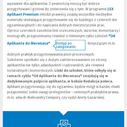
wyzwanie dla aplikantów. Z pewnością muszą być dobrze
przygotowani i gotowi do zmierzenia się z tym. W programie
LEX
Aplikant Premium
(
młodzi prawnicy znajdą wszystkie niezbędne
materiały ułatwiające przygotowanie się do każdego z czterech dni
N
egzaminacyjnych i do napisania dobrych merytorycznie prac.
o
Oprócz szerokich zasobów linii orzeczniczych, wzorów, komentarzy i
w
monografii, przypominamy również o minionym cyklu szkoleń
e
"Od
o
(
(
Aplikanta do Mecenasa"
dotyczącym m.in.
Dostęp po
k
N
L
zalogowaniu
n
o
i
dobrych praktyk przygotowywania pism procesowych.
o
w
n
Szkolenie spotkało się z dużym zainteresowaniem ze strony
)
e
k
aplikantów nie tylko adwokackich i radcowskich, ale również
o
d
notarialnych i komorniczych.
Linki do szkoleń, które odbyły się w
k
o
ramach cyklu "Od Aplikanta do Mecenasa" znajdują się w
n
i
dedykowanym pulpicie aplikanta, w boksie Redakcja poleca.
o
n
Aplikant przygotowując się do egzaminu, będzie mógł w każdej chwili
)
n
przypomnieć sobie uwagi prelegentów - cenionych praktyków prawa,
e
m.in. adw dr Aleksandry Cempury, czy sędzi Anety Łazarskiej.
j
s
t
r
o