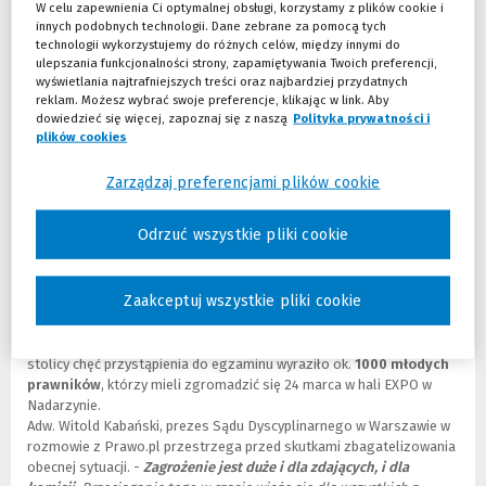
pewnego czasu. Obie izby odwołały także wszelkie szkolenia i
W celu zapewnienia Ci optymalnej obsługi, korzystamy z plików cookie i
konferencje związane ze szkoleniem na aplikacji. Aplikanci do 15
innych podobnych technologii. Dane zebrane za pomocą tych
kwietnia 2020 r. będą mogli
uczestniczyć w odwołanych
technologii wykorzystujemy do różnych celów, między innymi do
wydarzeniach online.
ulepszania funkcjonalności strony, zapamiętywania Twoich preferencji,
wyświetlania najtrafniejszych treści oraz najbardziej przydatnych
Nowe terminy egzaminów zawodowych oraz konkursu na aplikację
reklam. Możesz wybrać swoje preferencje, klikając w link. Aby
uzupełniającą sędziowską zostaną ogłoszone
niezwłocznie po
dowiedzieć się więcej, zapoznaj się z naszą
Polityka prywatności i
ustabilizowaniu sytuacji epidemiologicznej w kraju
, w
plików cookies
(Nowe okno)
(Link do innej strony)
porozumieniu z samorządami radcowskimi i adwokackimi oraz z
Krajową Szkołą Sadownictwa i Prokuratury w Krakowie.
Zarządzaj preferencjami plików cookie
Egzamin zawodowy zbyt ryzykowny
Odrzuć wszystkie pliki cookie
Prawnicze egzaminy zawodowe niezmiennie cieszą się dużym
zainteresowaniem. Co roku przystępują do niego nie tylko aplikanci,
Zaakceptuj wszystkie pliki cookie
ale również doktorzy prawa i inni prawnicy posiadający odpowiednie
doświadczenie zawodowe. Z uwagi na zagrożenie koronawirusem
trudno byłoby zorganizować egzamin chociażby w Warszawie. W
stolicy chęć przystąpienia do egzaminu wyraziło ok.
1000 młodych
prawników
, którzy mieli zgromadzić się 24 marca w hali EXPO w
Nadarzynie.
Adw. Witold Kabański, prezes Sądu Dyscyplinarnego w Warszawie w
rozmowie z Prawo.pl przestrzega przed skutkami zbagatelizowania
obecnej sytuacji. -
Zagrożenie jest duże i dla zdających, i dla