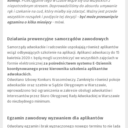
komisji
. Przeciąganie tego w czasie wiąże się dla wszystkich z
niepotrzebnym stresem. Doprowadziliśmy do absurdu umywanie
rąk i czekanie na cud, który miałby się zdarzyć. Ważny jest przede
wszystkim rozsądek i podjęcie tej decyzji -
być może przesunięcie
egzaminu o kilka miesięcy
- mówi.
Działania prewencyjne samorządów zawodowych
Samorządy adwokackie i radcowskie uspokajają również aplikantów
wciąż odbywających szkolenie na aplikacji. Aplikanci adwokaccy do 15
kwietnia 2020 r. będą mogli uczestniczyć we wszystkich zajęciach w
formie elektronicznej
za pośrednictwem systemu E-Dziennik
koordynowanego przez kierownika szkolenia aplikantów
adwokackich.
Odwołano Izbowy Konkurs Krasomówczy. Zamknięto również pokoje
adwokackie oraz szatnie w Sądzie Okręgowym w Warszawie,
wprowadzono też ograniczenia w zakresie obsługi adwokatów i
interesantów przez Biuro Okręgowej Rady Adwokackiej w Warszawie
do niezbędnego minimum.
Egzamin zawodowy wyzwaniem dla aplikantów
Odwołany egzamin i brak wyznaczonego nowego terminu to nie lada