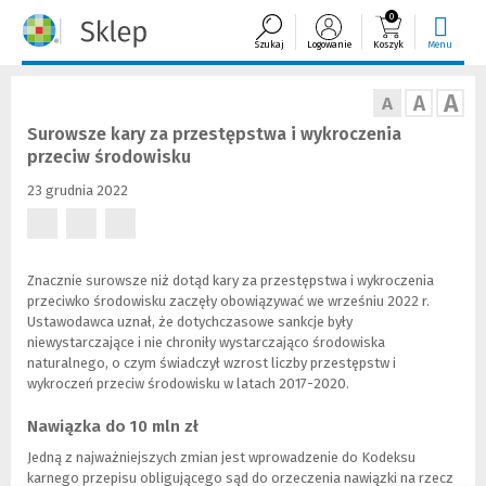
0
Szukaj
Logowanie
Koszyk
Menu
A
A
A
Surowsze kary za przestępstwa i wykroczenia
przeciw środowisku
23 grudnia 2022
(Nowe
(Nowe
(Nowe
okno)
okno)
okno)
Znacznie surowsze niż dotąd kary za przestępstwa i wykroczenia
przeciwko środowisku zaczęły obowiązywać we wrześniu 2022 r.
Ustawodawca uznał, że dotychczasowe sankcje były
niewystarczające i nie chroniły wystarczająco środowiska
naturalnego, o czym świadczył wzrost liczby przestępstw i
wykroczeń przeciw środowisku w latach 2017-2020.
Nawiązka do 10 mln zł
Jedną z najważniejszych zmian jest wprowadzenie do Kodeksu
karnego przepisu obligującego sąd do orzeczenia nawiązki na rzecz