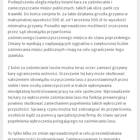
Podwyższeniu uległa między innymi kara za zaśmiecanie i
zanieczyszczanie miejsc publicznych, takich jak ulice, parki czy
trawniki. Do końca sierpnia br. za takie działania groziła grzywna w
maksymalnej wysokości 500 zł, od 1 września 500 zł to wysokość
minimalna grzywny. Ponadto wprowadzono możliwość orzeczenia
przez sąd obowiązku przywrócenia
zaśmieconego/zanieczyszczonego miejsca do stanu poprzedniego.
Zmiany te wynikają z napływających sygnałów o zwiększonej liczbie
zaśmiecania miejsc publicznych i mają na celu ograniczenie tego
zjawiska.
Z kolei za zaśmiecanie lasów można teraz orzec zamiast grzywny
karę ograniczenia wolności. Orzeczenie tej kary może skutkować
nałożeniem obowiązku oczyszczenia lasu z pozostawionych przez
siebie i inne osoby zanieczyszczeń w trakcie wykonywania
nieodpłatnej kontrolowanej pracy na cele społeczne. Wprowadzenie
tej kary za wykroczenie zaśmiacania lasu ma funkcję prewencyjną i
powinno skutkować zaniechaniem popełnienia takich wykroczeń w
przyszłości. Sprawcę czynu można też zobowiązać do przywrócenia,
osobiście bądź za pomocą specjalistycznej firmy, do stanu sprzed
popełnienia wykroczenia polegającego na zaśmiecaniu lasu.
To tylko kilka ze zmian wprowadzonych w celu przeciwdziałania
przestępczości środowiskowej. Zainteresowanym tą tematyką