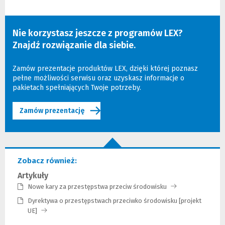
okno)
okno)
okno)
Nie korzystasz jeszcze z programów LEX?
Znajdź rozwiązanie dla siebie.
Zamów prezentacje produktów LEX, dzięki której poznasz
pełne możliwości serwisu oraz uzyskasz informacje o
pakietach spełniających Twoje potrzeby.
Zamów prezentację
Zobacz również:
Artykuły
Nowe kary za przestępstwa przeciw środowisku
(Link
do
Dyrektywa o przestępstwach przeciwko środowisku [projekt
innej
UE]
(Link
strony)
do