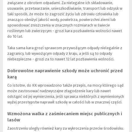
związane z obrotem odpadami. Za nielegalne ich składowanie,
usuwanie, przetwarzanie, unieszkodliwianie, transport lub odzysk w
taki sposób, że może to zagrozić życiu lub zdrowiu człowieka lub
znacząco obniżyć jakość wody, powietrza, powierzchni ziemi lub
spowodować zniszczenia w znacznych rozmiarach w świecie
roślinnym lub zwierzęcym - grozi kara pozbawienia wolności nawet
do 10 lat.
Taka sama kara grozi sprawcom przywożącym odpady nielegalnie z
zagranicy, lub wywożącym odpady z kraju, a jeśli są to odpady
niebezpieczne - grozi za to nawet 12 lat pozbawienia wolności.
Dobrowolne naprawienie szkody może uchronić przed
karą
Co istotne, do KK wprowadzono także przepis, na mocy którego sąd
może zastosować nadzwyczajne złagodzenie kary lub nawet
odstąpić od jej wymierzenia, jeśli sprawca niektórych z wymienionych
wyżej przestępstw naprawił szkodę w całości lub w znacznej części.
Wzmożona walka z zaśmiecaniem miejsc publicznych i
lasów
Zaostrzeniu uległy również kary za wykroczenia przeciw środowisku.