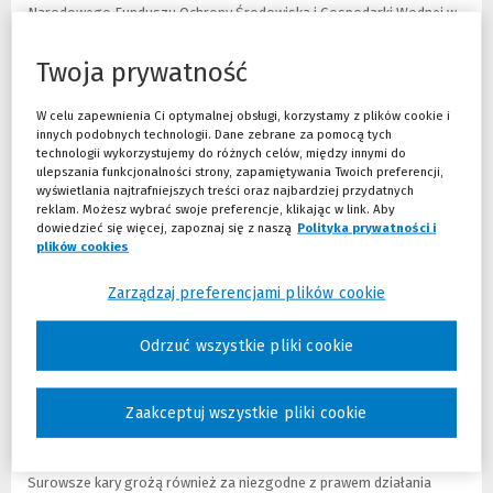
Narodowego Funduszu Ochrony Środowiska i Gospodarki Wodnej w
przypadku skazania sprawcy za umyślne przestępstwo przeciwko
środowisku. Przy czym kwota nawiązki jest niebagatelna, bo
Twoja prywatność
maksymalnie może wynieść nawet 10 mln zł. Natomiast w
przypadku, gdy przestępstwo zostanie popełnione nieumyślnie,
W celu zapewnienia Ci optymalnej obsługi, korzystamy z plików cookie i
orzeczenie takiej nawiązki jest już fakultatywne.
innych podobnych technologii. Dane zebrane za pomocą tych
technologii wykorzystujemy do różnych celów, między innymi do
Wysokie kary za niszczenie przyrody
ulepszania funkcjonalności strony, zapamiętywania Twoich preferencji,
wyświetlania najtrafniejszych treści oraz najbardziej przydatnych
Znacznemu podwyższeniu uległy kary przewidziane za:
reklam. Możesz wybrać swoje preferencje, klikając w link. Aby
dowiedzieć się więcej, zapoznaj się z naszą
Polityka prywatności i
spowodowanie zniszczeń w znacznych rozmiarach w świecie
plików cookies
(Nowe okno)
(Link do innej strony)
roślinnym lub zwierzęcym - do 8 lat pozbawienia wolności,
niszczenie roślin, zwierząt , grzybów lub ich siedlisk, jeśli te
Zarządzaj preferencjami plików cookie
zniszczenia spowodują istotną szkodę - za ten czyn grozi kara
nawet 5 lat pozbawienia wolności,
Odrzuć wszystkie pliki cookie
zanieczyszczanie wody, powietrza lub powierzchni ziemi
substancją albo promieniowaniem jonizującym do tego stopnia,
że może to zagrozić życiu lub zdrowiu człowieka - do 8 lat
pozbawienia wolności.
Zaakceptuj wszystkie pliki cookie
Nielegalne "zabawy" odpadami również nie popłacają
Surowsze kary grożą również za niezgodne z prawem działania