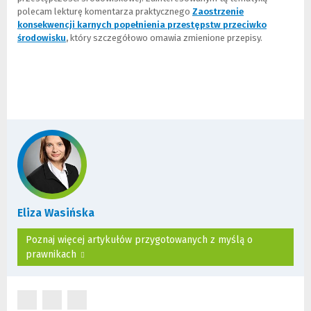
polecam lekturę komentarza praktycznego
Zaostrzenie
konsekwencji karnych popełnienia przestępstw przeciwko
środowisku
(
,
który szczegółowo omawia zmienione przepisy.
L
i
n
k
d
o
i
n
n
e
j
s
t
Eliza Wasińska
r
o
Poznaj więcej artykułów przygotowanych z myślą o
n
prawnikach
y
)
(Nowe
(Nowe
(Nowe