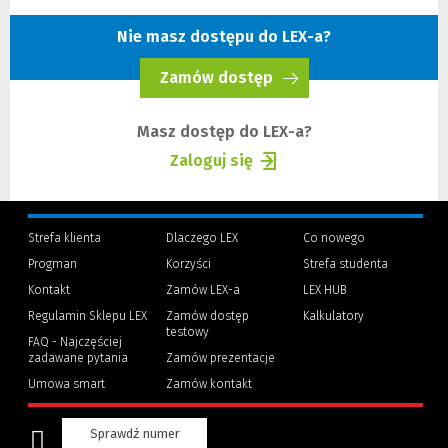
innej
strony)
Nie masz dostępu do LEX-a?
Zamów dostęp
(Nowe
okno)
Masz dostęp do LEX-a?
Zaloguj się
(Nowe
(Link
okno)
do
innej
Strefa klienta
Dlaczego LEX
Co nowego
strony)
Progman
Korzyści
Strefa studenta
(Nowe
(Link
Kontakt
Zamów LEX-a
LEX HUB
okno)
do
innej
Regulamin Sklepu LEX
Zamów dostęp
Kalkulatory
strony)
testowy
FAQ - Najczęściej
zadawane pytania
Zamów prezentacje
Umowa smart
Zamów kontakt
Sprawdź numer