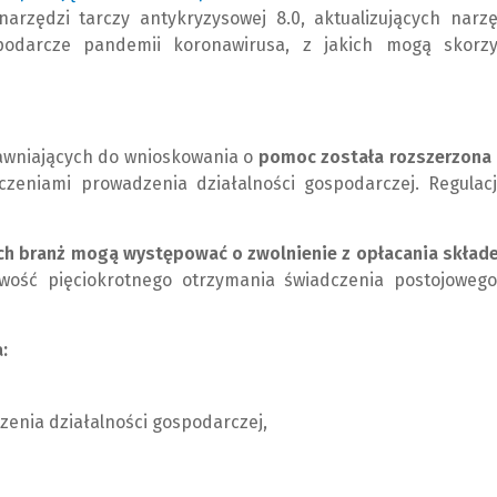
rzędzi tarczy antykryzysowej 8.0, aktualizujących narzę
N
L
spodarcze pandemii koronawirusa, z jakich mogą skorzy
o
i
w
n
e
k
o
d
k
o
rawniających do wnioskowania o
pomoc została rozszerzona 
n
i
zeniami prowadzenia działalności gospodarczej. Regulacj
o
n
)
n
ych branż mogą występować o zwolnienie z opłacania skład
e
wość pięciokrotnego otrzymania świadczenia postojowego
j
s
t
:
r
o
n
zenia działalności gospodarczej,
y
)