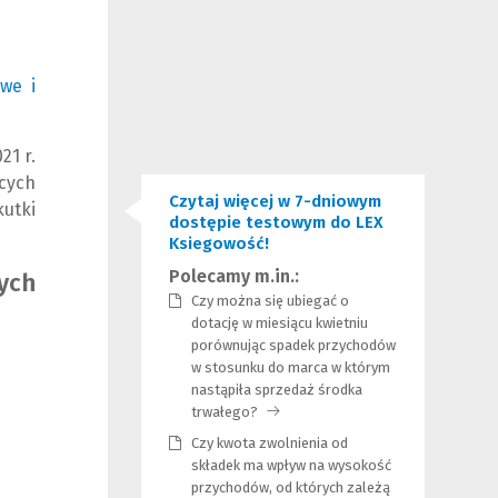
we i
21 r.
cych
Czytaj więcej w 7-dniowym
utki
dostępie testowym do LEX
Ksiegowość!
Polecamy m.in.:
ych
Czy można się ubiegać o
dotację w miesiącu kwietniu
porównując spadek przychodów
w stosunku do marca w którym
nastąpiła sprzedaż środka
trwałego?
(Link
do
Czy kwota zwolnienia od
innej
składek ma wpływ na wysokość
strony)
przychodów, od których zależą