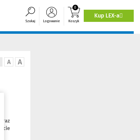
0
Kup LEX-a
(Link
Szukaj
Logowanie
Koszyk
do
innej
strony)
A
A
oraz
życie