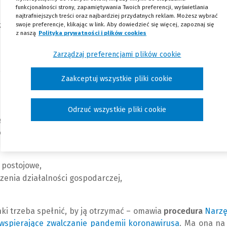
funkcjonalności strony, zapamiętywania Twoich preferencji, wyświetlania
zdecydował o przedłużeniu dotychczasowej pomocy
najtrafniejszych treści oraz najbardziej przydatnych reklam. Możesz wybrać
żone i poszerzone wsparcie z obowiązującej do 28 lutego t
swoje preferencje, klikając w link. Aby dowiedzieć się więcej, zapoznaj się
z naszą
Polityka prywatności i plików cookies
(Nowe okno)
(Link do innej strony)
Zarządzaj preferencjami plików cookie
m wsparciem przedsiębiorców, do których taka pomoc został
 Tarcza 9.0 obowiązuje od 26 kwietnia, natomiast jej rozwią
Zaakceptuj wszystkie pliki cookie
życie 4 maja.
Odrzuć wszystkie pliki cookie
jest skierowana do przedsiębiorców z określonych branż, k
cje.
Obejmuje ona następujące formy pomocy:
 postojowe,
zenia działalności gospodarczej,
ki trzeba spełnić, by ją otrzymać – omawia
procedura
Narzę
 wspierające zwalczanie pandemii koronawirusa
(
(
. Ma ona na