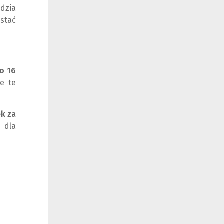
dzia
stać
o 16
e te
ek za
 dla