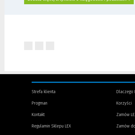
(Nowe
(Nowe
(Nowe
okno)
okno)
okno)
Strefa klienta
Dlaczego 
Progman
Korzyści
Kontakt
Zamów LE
Regulamin Sklepu LEX
Zamów do