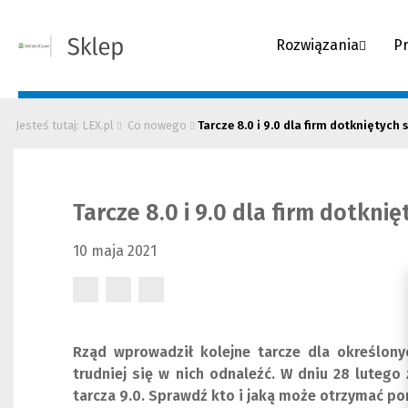
Rozwiązania
P
Jesteś tutaj: LEX.pl
Co nowego
Tarcze 8.0 i 9.0 dla firm dotkniętyc
Tarcze 8.0 i 9.0 dla firm dotkn
10 maja 2021
(Nowe
(Nowe
(Nowe
okno)
okno)
okno)
Rząd wprowadził kolejne tarcze dla określony
trudniej się w nich odnaleźć. W dniu 28 lutego
tarcza 9.0. Sprawdź kto i jaką może otrzymać p