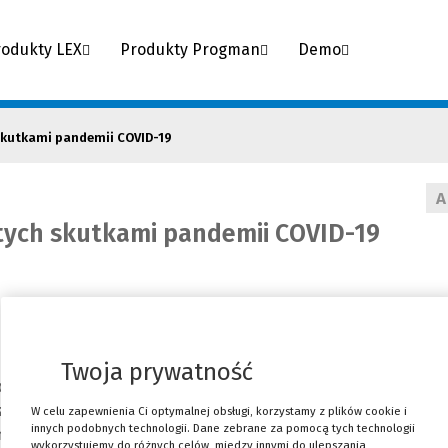
rodukty LEX
Produkty Progman
Demo
h skutkami pandemii COVID-19
A
iętych skutkami pandemii COVID-19
Twoja prywatność
ch branż, ale przedsiębiorcom, którzy szukają pomocy, c
 zaczęła obowiązywać tarcza 8.0, a 26 kwietnia weszła w 
W celu zapewnienia Ci optymalnej obsługi, korzystamy z plików cookie i
innych podobnych technologii. Dane zebrane za pomocą tych technologii
omoc.
wykorzystujemy do różnych celów, między innymi do ulepszania