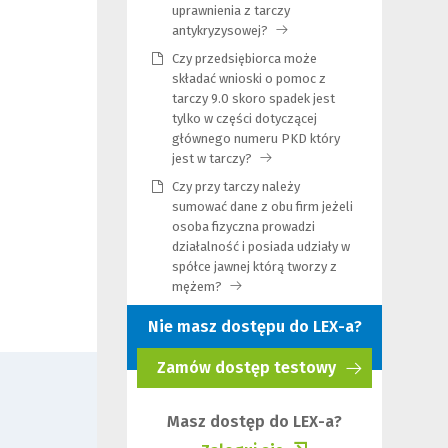
uprawnienia z tarczy
antykryzysowej?
(Link
do
Czy przedsiębiorca może
innej
składać wnioski o pomoc z
strony)
tarczy 9.0 skoro spadek jest
tylko w części dotyczącej
głównego numeru PKD który
jest w tarczy?
(Link
do
Czy przy tarczy należy
innej
sumować dane z obu firm jeżeli
strony)
osoba fizyczna prowadzi
działalność i posiada udziały w
spółce jawnej którą tworzy z
mężem?
(Link
do
Nie masz dostępu do LEX-a?
innej
strony)
Zamów dostęp testowy
(Nowe
okno)
Masz dostęp do LEX-a?