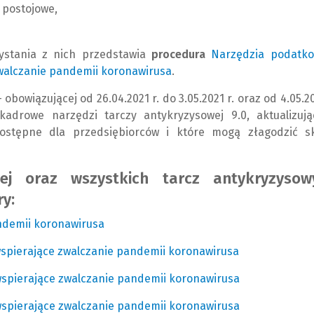
 postojowe,
ystania z nich przedstawia
procedura
Narzędzia podatko
zwalczanie pandemii koronawirusa
(
(
.
N
L
owiązującej od 26.04.2021 r. do 3.05.2021 r. oraz od 4.05.20
o
i
adrowe narzędzi tarczy antykryzysowej 9.0, aktualizują
w
n
dostępne dla przedsiębiorców i które mogą złagodzić sk
e
k
o
d
k
o
ej oraz wszystkich tarcz antykryzysow
n
i
y:
o
n
)
n
ndemii koronawirusa
(
(
e
N
L
wspierające zwalczanie pandemii koronawirusa
(
(
j
o
i
N
L
s
w
n
wspierające zwalczanie pandemii koronawirusa
(
(
o
i
t
e
k
N
L
w
n
wspierające zwalczanie pandemii koronawirusa
(
(
r
o
d
o
i