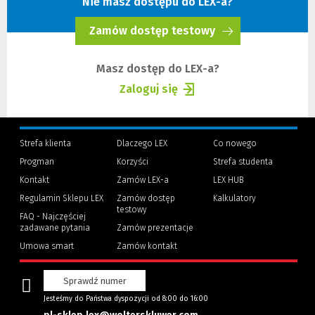
Nie masz dostępu do LEX-a?
Zamów dostęp testowy
(Nowe
okno)
Masz dostęp do LEX-a?
Zaloguj się
(Nowe
(Link
okno)
do
innej
Strefa klienta
Dlaczego LEX
Co nowego
strony)
Progman
Korzyści
Strefa studenta
(Nowe
(Link
Kontakt
Zamów LEX-a
LEX HUB
okno)
do
innej
Regulamin Sklepu LEX
Zamów dostęp
Kalkulatory
strony)
testowy
FAQ - Najczęściej
zadawane pytania
Zamów prezentacje
Umowa smart
Zamów kontakt
Sprawdź numer
Jesteśmy do Państwa dyspozycji od 8:00 do 16:00