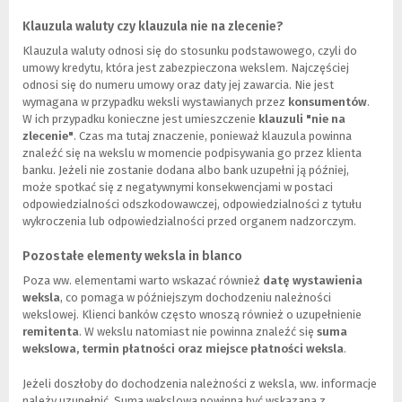
r
N
L
o
Klauzula waluty czy klauzula nie na zlecenie?
o
i
n
w
n
Klauzula waluty odnosi się do stosunku podstawowego, czyli do
y
e
k
umowy kredytu, która jest zabezpieczona wekslem. Najczęściej
)
o
d
odnosi się do numeru umowy oraz daty jej zawarcia. Nie jest
k
o
wymagana w przypadku weksli wystawianych przez
konsumentów
.
n
i
W ich przypadku konieczne jest umieszczenie
klauzuli "nie na
o
n
zlecenie"
. Czas ma tutaj znaczenie, ponieważ klauzula powinna
)
n
znaleźć się na wekslu w momencie podpisywania go przez klienta
e
banku. Jeżeli nie zostanie dodana albo bank uzupełni ją później,
j
może spotkać się z negatywnymi konsekwencjami w postaci
s
odpowiedzialności odszkodowawczej, odpowiedzialności z tytułu
t
wykroczenia lub odpowiedzialności przed organem nadzorczym.
r
o
Pozostałe elementy weksla in blanco
n
Poza ww. elementami warto wskazać również
datę wystawienia
y
weksla
, co pomaga w późniejszym dochodzeniu należności
)
wekslowej. Klienci banków często wnoszą również o uzupełnienie
remitenta
. W wekslu natomiast nie powinna znaleźć się
suma
wekslowa, termin płatności oraz miejsce płatności weksla
.
Jeżeli doszłoby do dochodzenia należności z weksla, ww. informacje
należy uzupełnić. Suma wekslowa powinna być wskazana z