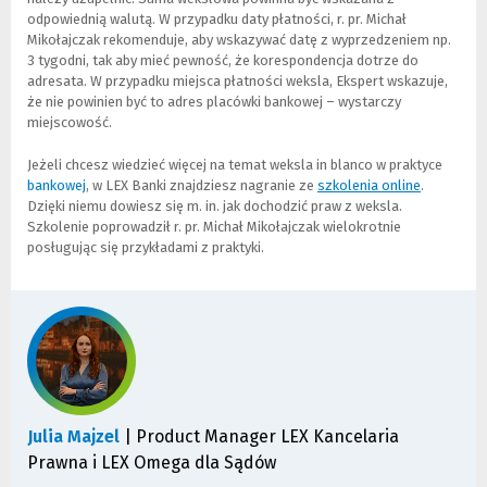
odpowiednią walutą. W przypadku daty płatności, r. pr. Michał
Mikołajczak rekomenduje, aby wskazywać datę z wyprzedzeniem np.
3 tygodni, tak aby mieć pewność, że korespondencja dotrze do
adresata. W przypadku miejsca płatności weksla, Ekspert wskazuje,
że nie powinien być to adres placówki bankowej – wystarczy
miejscowość.
Jeżeli chcesz wiedzieć więcej na temat weksla in blanco w praktyce
bankowej
(
, w LEX Banki znajdziesz nagranie ze
szkolenia online
(
(
.
Dzięki niemu dowiesz się m. in. jak dochodzić praw z weksla.
L
N
L
Szkolenie poprowadził r. pr. Michał Mikołajczak wielokrotnie
i
o
i
posługując się przykładami z praktyki.
n
w
n
k
e
k
d
o
d
o
k
o
i
n
i
n
o
n
n
)
n
e
e
j
j
s
s
Julia Majzel
| Product Manager LEX Kancelaria
t
t
Prawna i LEX Omega dla Sądów
r
r