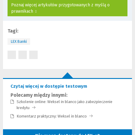
o
o
Poznaj więcej artykułów przygotowanych z myślą o
n
n
prawnikach
y
y
)
)
Tagi:
LEX Banki
(Nowe
(Nowe
(Nowe
okno)
okno)
okno)
Czytaj więcej w dostępie testowym
Polecamy między innymi:
Szkolenie online: Weksel in blanco jako zabezpieczenie
kredytu
(Link
do
Komentarz praktyczny: Weksel in blanco
(Link
innej
do
strony)
innej
strony)