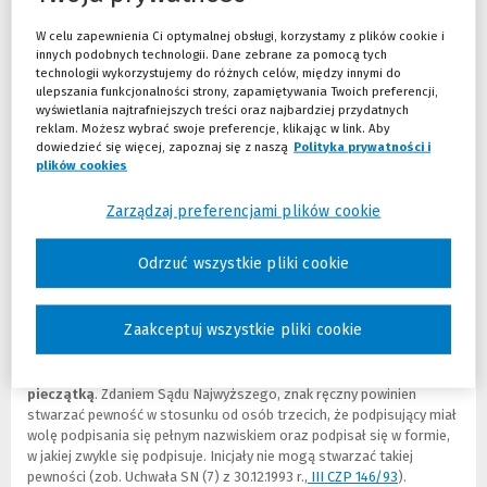
N
L
w
n
W celu zapewnienia Ci optymalnej obsługi, korzystamy z plików cookie i
Elementy weksla
in blanco
w praktyce bankowej
o
i
e
k
innych podobnych technologii. Dane zebrane za pomocą tych
w
n
o
d
technologii wykorzystujemy do różnych celów, między innymi do
Umieszczanie w wekslu
in blanco
wyłącznie podpisu to za mało, aby
e
k
k
o
ulepszania funkcjonalności strony, zapamiętywania Twoich preferencji,
skutecznie zabezpieczyć interesy banku i jego klienta. Dlatego
o
d
n
i
wyświetlania najtrafniejszych treści oraz najbardziej przydatnych
rekomenduje się, aby weksel zawierał również inne elementy. Jakie?
k
o
o
n
reklam. Możesz wybrać swoje preferencje, klikając w link. Aby
n
i
)
n
dowiedzieć się więcej, zapoznaj się z naszą
Polityka prywatności i
Podpis wystawcy weksla
o
n
e
plików cookies
(Nowe okno)
(Link do innej strony)
)
n
j
Podpis wystawcy weksla musi zawierać co najmniej nazwisko
e
s
(zob. Uchwała SN (7) z 30.12.1993 r.,
III CZP 146/93
(
(
)
, ale nie musi być
Zarządzaj preferencjami plików cookie
j
t
czytelny. Istotne jest tylko, aby był złożony w formie zwykle
N
L
s
r
używanej przez wystawcę
. Ekspert, r. pr. Michał Mikołajczak,
o
i
Odrzuć wszystkie pliki cookie
t
o
rekomenduje jednak, aby od klientów banku wymagać złożenia
w
n
r
n
pełnego i czytelnego podpisu, obejmującego imię i nazwisko. Dzięki
e
k
o
y
temu zmniejszą się szansa na zakwestionowanie autentyczności
o
d
Zaakceptuj wszystkie pliki cookie
n
)
takiego podpisu.
k
o
y
n
i
)
o
n
Za pełny i czytelny podpis nie można uznać parafy opatrzonej
)
n
pieczątką
. Zdaniem Sądu Najwyższego, znak ręczny powinien
e
stwarzać pewność w stosunku od osób trzecich, że podpisujący miał
j
wolę podpisania się pełnym nazwiskiem oraz podpisał się w formie,
s
w jakiej zwykle się podpisuje. Inicjały nie mogą stwarzać takiej
t
pewności (zob. Uchwała SN (7) z 30.12.1993 r.,
III CZP 146/93
(
(
).