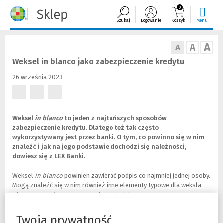
0
Szukaj
Logowanie
Koszyk
Menu
A
A
A
Weksel in blanco jako zabezpieczenie kredytu
26 września 2023
(Nowe
(Nowe
(Nowe
okno)
okno)
okno)
Weksel
in blanco
to jeden z najtańszych sposobów
zabezpieczenie kredytu. Dlatego też tak często
wykorzystywany jest przez banki. O tym, co powinno się w nim
znaleźć i jak na jego podstawie dochodzi się należności,
dowiesz się z LEX Banki.
Weksel
in blanco
powinien zawierać podpis co najmniej jednej osoby.
Mogą znaleźć się w nim również inne elementy typowe dla weksla
własnego czy trasowanego, ale nie jest to wymagane przez prawo.
Dowód zawarcia weksla in blanco stanowi
deklaracja wekslowa
(
(
.
Niemniej jednak nie uzależnia się od niej ważności zobowiązania
N
L
Twoja prywatność
wekslowego (Wyrok SN z 28.10.1963 r.,
II CR 249/63
(
(
).
o
i