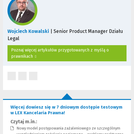
n
d
n
o
e
i
j
n
s
n
t
e
Wojciech Kowalski
| Senior Product Manager Działu
r
j
Legal
o
s
n
t
Poznaj więcej artykułów przygotowanych z myślą o
y
r
prawnikach
)
o
n
y
)
(Nowe
(Nowe
(Nowe
okno)
okno)
okno)
Więcej dowiesz się w 7 dniowym dostępie testowym
w LEX Kancelaria Prawna!
Czytaj m.in.:
Nowy model postępowania zażaleniowego ze szczególnym