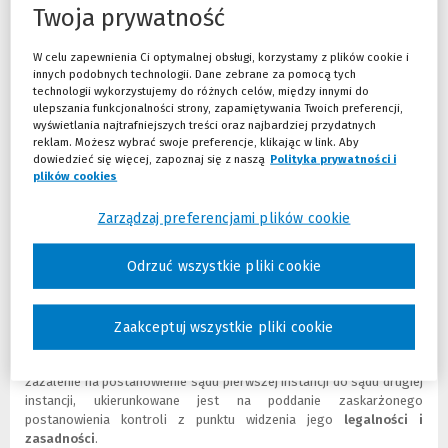
w efekcie niejednokrotnie miał okazję stosować przepisy dotyczące
Twoja prywatność
zażalenia poziomego
. Swoimi doświadczeniami i wiedzą podzielił
się w ramach komentarzy do poszczególnych kroków każdej z
W celu zapewnienia Ci optymalnej obsługi, korzystamy z plików cookie i
procedur:
innych podobnych technologii. Dane zebrane za pomocą tych
technologii wykorzystujemy do różnych celów, między innymi do
Wniesienie zażalenia na postanowienie sądu pierwszej instancji
ulepszania funkcjonalności strony, zapamiętywania Twoich preferencji,
do innego składu tego sądu
(Nowe
(Link
wyświetlania najtrafniejszych treści oraz najbardziej przydatnych
Badanie dopuszczalności zażalenia na postanowienie sądu
okno)
do
reklam. Możesz wybrać swoje preferencje, klikając w link. Aby
pierwszej instancji do innego składu tego sądu - wymagania
innej
dowiedzieć się więcej, zapoznaj się z naszą
Polityka prywatności i
plików cookies
(Nowe okno)
(Link do innej strony)
formalne, wymagania fiskalne, zachowanie terminu
strony)
(Nowe
(Link
Wniesienie odpowiedzi na zażalenie na postanowienie sądu
okno)
do
Zarządzaj preferencjami plików cookie
pierwszej instancji do innego składu tego sądu
(Nowe
(Link
innej
Wstrzymanie wykonalności postanowienia sądu pierwszej
okno)
do
strony)
instancji zaskarżonego zażaleniem do innego składu tego sądu
innej
(Now
(Link
Odrzuć wszystkie pliki cookie
Rozpoznanie zażalenia przez inny skład sądu pierwszej instancji i
strony)
okno)
do
wydanie orzeczenia kończącego postępowanie zażaleniowe
(Nowe
(Link
innej
okno)
do
stron
Zaakceptuj wszystkie pliki cookie
Zażalenie poziome - podstawowe założenia
innej
strony)
Jak pisze autor procedur,
zażalenie poziome
, podobnie jak
zażalenie na postanowienie sądu pierwszej instancji do sądu drugiej
instancji, ukierunkowane jest na poddanie zaskarżonego
postanowienia kontroli z punktu widzenia jego
legalności i
zasadności
.