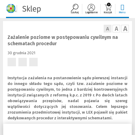
0
Szukaj
Logowanie
Koszyk
Menu
A
A
A
Zażalenie poziome w postępowaniu cywilnym na
schematach procedur
30 grudnia 2021
(Nowe
(Nowe
(Nowe
okno)
okno)
okno)
Instytucja zażalenia na postanowienie sądu pierwszej instancji
do innego składu tego sądu, czyli tzw. zażalenie poziome w
postępowaniu cywilnym, to jedna z bardziej kontrowersyjnych
instytucji związanych z reformą k.p.c. z 2019 r. Po dwóch latach
obowiązywania przepisów, nadal pojawia się szereg
wątpliwości dotyczących jej stosowania. Celem lepszego
zrozumienia przedmiotowej instytucji, w LEX pojawił się pakiet
dedykowanych procedur z interaktywnymi schematami.
Robert Bełczącki
, autor poniższych procedur, jest sędzią cywilistą,