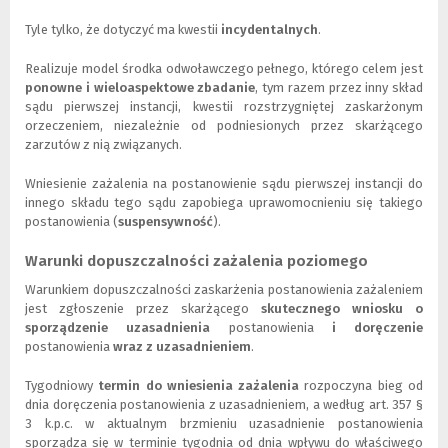
Tyle tylko, że dotyczyć ma kwestii
incydentalnych
.
Realizuje model środka odwoławczego pełnego, którego celem jest
ponowne i wieloaspektowe zbadanie
, tym razem przez inny skład
sądu pierwszej instancji, kwestii rozstrzygniętej zaskarżonym
orzeczeniem, niezależnie od podniesionych przez skarżącego
zarzutów z nią związanych.
Wniesienie zażalenia na postanowienie sądu pierwszej instancji do
innego składu tego sądu zapobiega uprawomocnieniu się takiego
postanowienia (
suspensywność
).
Warunki dopuszczalności zażalenia poziomego
Warunkiem dopuszczalności zaskarżenia postanowienia zażaleniem
jest zgłoszenie przez skarżącego
skutecznego wniosku o
sporządzenie uzasadnienia
postanowienia
i doręczenie
postanowienia
wraz z uzasadnieniem
.
Tygodniowy
termin do wniesienia zażalenia
rozpoczyna bieg od
dnia doręczenia postanowienia z uzasadnieniem, a według art. 357 §
3 k.p.c. w aktualnym brzmieniu uzasadnienie postanowienia
sporządza się w terminie tygodnia od dnia wpływu do właściwego