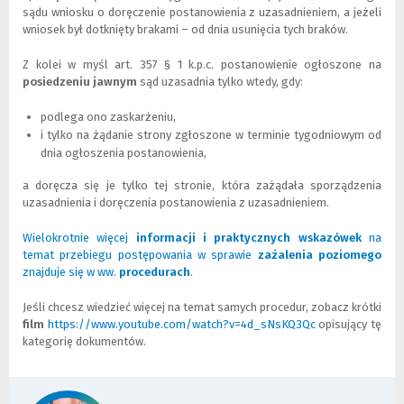
sądu wniosku o doręczenie postanowienia z uzasadnieniem, a jeżeli
wniosek był dotknięty brakami – od dnia usunięcia tych braków.
Z kolei w myśl art. 357 § 1 k.p.c. postanowienie ogłoszone na
posiedzeniu jawnym
sąd uzasadnia tylko wtedy, gdy:
podlega ono zaskarżeniu,
i tylko na żądanie strony zgłoszone w terminie tygodniowym od
dnia ogłoszenia postanowienia,
a doręcza się je tylko tej stronie, która zażądała sporządzenia
uzasadnienia i doręczenia postanowienia z uzasadnieniem.
Wielokrotnie więcej
informacji i praktycznych wskazówek
na
temat przebiegu postępowania w sprawie
zażalenia poziomego
znajduje się w ww.
procedurach
(
.
L
i
Jeśli chcesz wiedzieć więcej na temat samych procedur, zobacz krótki
n
film
https://www.youtube.com/watch?v=4d_sNsKQ3Qc
(
opisujący tę
k
kategorię dokumentów.
L
d
i
o
n
i
k