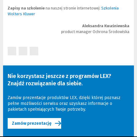
Zapisy na szkolenie
na naszej stronie internetowej:
Szkolenia
Wolters Kluwer
(
(
N
L
o
i
Aleksandra Kwaśniewska
w
n
product manager Ochrona Środowiska
e
k
o
d
k
o
(Nowe
(Nowe
(Nowe
n
i
okno)
o
n
okno)
okno)
)
n
e
Nie korzystasz jeszcze z programów LEX?
j
Znajdź rozwiązanie dla siebie.
s
t
r
Zamów prezentacje produktów LEX, dzięki której poznasz
o
pełne możliwości serwisu oraz uzyskasz informacje o
n
pakietach spełniających Twoje potrzeby.
y
)
Zamów prezentację