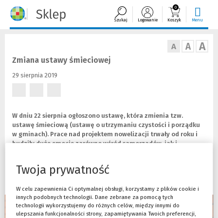
0
Szukaj
Logowanie
Koszyk
Menu
A
A
A
Zmiana ustawy śmieciowej
29 sierpnia 2019
(Nowe
(Nowe
(Nowe
okno)
okno)
okno)
W dniu 22 sierpnia ogłoszono ustawę, która zmienia tzw.
ustawę śmieciową (ustawę o utrzymaniu czystości i porządku
w gminach). Prace nad projektem nowelizacji trwały od roku i
budziły duże emocje zarówno wśród samorządów, jak i
przedsiębiorców odbierających odpady komunalne. Celem
zmian jest zapewnienie gminom lepszej kontroli nad
Twoja prywatność
strumieniem odpadów komunalnych oraz zachęcenie do
selektywnego zbierania tych odpadów.
W celu zapewnienia Ci optymalnej obsługi, korzystamy z plików cookie i
innych podobnych technologii. Dane zebrane za pomocą tych
technologii wykorzystujemy do różnych celów, między innymi do
ulepszania funkcjonalności strony, zapamiętywania Twoich preferencji,