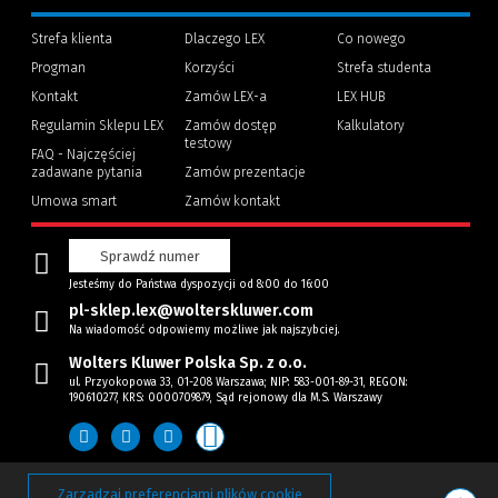
Strefa klienta
Dlaczego LEX
Co nowego
Progman
Korzyści
Strefa studenta
(Nowe
(Link
Kontakt
Zamów LEX-a
LEX HUB
okno)
do
innej
Regulamin Sklepu LEX
Zamów dostęp
Kalkulatory
strony)
testowy
FAQ - Najczęściej
zadawane pytania
Zamów prezentacje
Umowa smart
Zamów kontakt
Sprawdź numer
Jesteśmy do Państwa dyspozycji od 8:00 do 16:00
pl-sklep.lex@wolterskluwer.com
Na wiadomość odpowiemy możliwe jak najszybciej.
Wolters Kluwer Polska Sp. z o.o.
ul. Przyokopowa 33, 01-208 Warszawa; NIP: 583-001-89-31, REGON:
190610277, KRS: 0000709879, Sąd rejonowy dla M.S. Warszawy
Zarządzaj preferencjami plików cookie