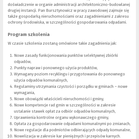
k
o
doświadczenie w organie administracji architektoniczno-budowlanej
n
i
drugiej instancji. Pan Bursztynowicz w pracy zawodowej zajmuje się
o
n
także gospodarką nieruchomościami oraz zagadnieniami z zakresu
)
n
ochrony środowiska, w szczególności gospodarowania odpadami.
e
j
Program szkolenia
s
W czasie szkolenia zostaną omówione takie zagadnienia jak:
t
r
Nowe zasady funkcjonowania punktów selektywnej zbiórki
o
odpadów,
n
Punkty napraw i ponownego użycia produktów,
y
Wymagany poziom recyklingu i przygotowania do ponownego
)
użycia odpadów komunalnych,
Regulaminy utrzymania czystości i porządku w gminach – nowe
wymagania,
Nowe obowiązki właścicieli nieruchomości i gminy,
Nowe kompetencje rad gmin w szczególności w zakresie
ustalanie stawek opłat za odbiór odpadów komunalnych,
Uprawnienia kontrolne organu wykonawczego gminy,
Opłata za gospodarowanie odpadami komunalnymi po zmianach,
Nowe regulacje dla podmiotów odbierających odpady komunalne,
Nowelizacja w zakresie kar pieniężnych i przepisów karnych.