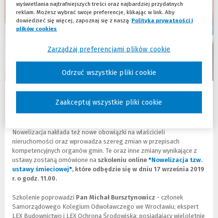
wyświetlania najtrafniejszych treści oraz najbardziej przydatnych
reklam. Możesz wybrać swoje preferencje, klikając w link. Aby
dowiedzieć się więcej, zapoznaj się z naszą
Polityka prywatności i
plików cookies
(Nowe okno)
(Link do innej strony)
Zarządzaj preferencjami plików cookie
Odrzuć wszystkie pliki cookie
Co się zmieni?
Zaakceptuj wszystkie pliki cookie
Zmianie ulegnie nietylko sposob rozliczeń z przedsiębiorcami
odbierającymi odpady komunalne, czy zasady selektywnej zbiórki.
Nowelizacja nakłada też nowe obowiązki na właścicieli
nieruchomości oraz wprowadza szereg zmian w przepisach
kompetencyjnych organów gmin. Te oraz inne zmiany wynikające z
ustawy zostaną omówione na
szkoleniu online
"Nowelizacja tzw.
ustawy śmieciowej"
(
(
, które odbędzie się w dniu 17 września 2019
r. o godz. 11.00.
N
L
o
i
w
n
Szkolenie poprowadzi
Pan Michał Bursztynowicz
- członek
e
k
Samorządowego Kolegium Odwoławczego we Wrocławiu; ekspert
o
d
LEX Budownictwo i LEX Ochrona Środowiska; posiadający wieloletnie