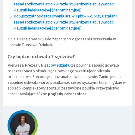
zasad rozliczenia stron w razie stwierdzenia abuzywności
innej
klauzuli indeksacyjnej (denominacyjnej)
strony)
(Nowe
(Link
Dopuszczalność stosowania art. 411 pkt 4 k.c. przy ustalaniu
okno)
do
zasad rozliczenia stron w razie stwierdzenia abuzywności
innej
klauzuli indeksacyjnej (denominacyjnej)
strony)
(Nowe
(Link
okno)
do
Linie zbierają wyroki jakie zapadły po ogłoszeniu orzeczenia w
innej
sprawie Państwa Dziubak.
strony)
Czy będzie uchwała 7 sędziów?
Pierwsza Prezes SN
zapowiedziała
(
(
, że powinna zapaść uchwała
rozszerzonego składu sędziowskiego w celu ujednolicenia
N
L
orzecznictwa. Zlecona jest już analiza w tej sprawie. Zanim jednak
o
i
zapadnie uchwała warto posiłkować się powyższymi liniami, gdzie w
w
n
sposób kompleksowy zostało zestawione polskie orzecznictwo
e
k
przedstawiające różne
poglądy orzecznicze
o
d
.
k
o
n
i
o
n
)
n
e
j
s