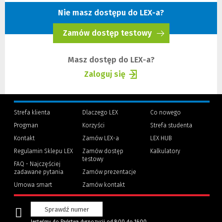
Nie masz dostępu do LEX-a?
Zamów dostęp testowy
(Nowe
okno)
Masz dostęp do LEX-a?
Zaloguj się
(Nowe
(Link
okno)
do
innej
Strefa klienta
Dlaczego LEX
Co nowego
strony)
Progman
Korzyści
Strefa studenta
(Nowe
(Link
Kontakt
Zamów LEX-a
LEX HUB
okno)
do
innej
Regulamin Sklepu LEX
Zamów dostęp
Kalkulatory
strony)
testowy
FAQ - Najczęściej
zadawane pytania
Zamów prezentacje
Umowa smart
Zamów kontakt
Sprawdź numer