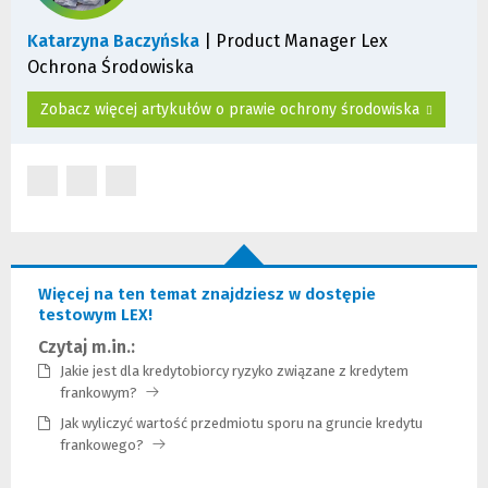
t
r
Katarzyna Baczyńska
| Product Manager Lex
o
Ochrona Środowiska
n
y
Zobacz więcej artykułów o prawie ochrony środowiska
)
(Nowe
(Nowe
(Nowe
okno)
okno)
okno)
Więcej na ten temat znajdziesz w dostępie
testowym LEX!
Czytaj m.in.:
Jakie jest dla kredytobiorcy ryzyko związane z kredytem
frankowym?
Jak wyliczyć wartość przedmiotu sporu na gruncie kredytu
frankowego?