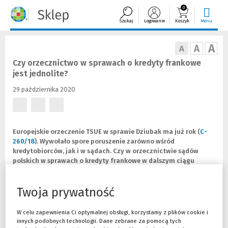
0
Szukaj
Logowanie
Koszyk
Menu
A
A
A
Czy orzecznictwo w sprawach o kredyty frankowe
jest jednolite?
29 października 2020
(Nowe
(Nowe
(Nowe
okno)
okno)
okno)
Europejskie orzeczenie TSUE w sprawie Dziubak ma już rok (
C-
260/18
(
(
). Wywołało spore poruszenie zarówno wśród
kredytobiorców, jak i w sądach. Czy w orzecznictwie sądów
N
L
polskich w sprawach o kredyty frankowe w dalszym ciągu
o
i
zachodzą rozbieżności?
w
n
e
k
Twoja prywatność
o
d
Blisko 90% procesów frankowych rozstrzygana jest na korzyść
k
o
kredytobiorców. Zdarzają się jednak wyroki, które jednak wzbudzają
n
i
poważne wątpliwości i odbiegają od tej zasady. Zgodnie z
W celu zapewnienia Ci optymalnej obsługi, korzystamy z plików cookie i
o
n
europejskim orzeczeniem, jeżeli w umowie kredytowej jest
innych podobnych technologii. Dane zebrane za pomocą tych