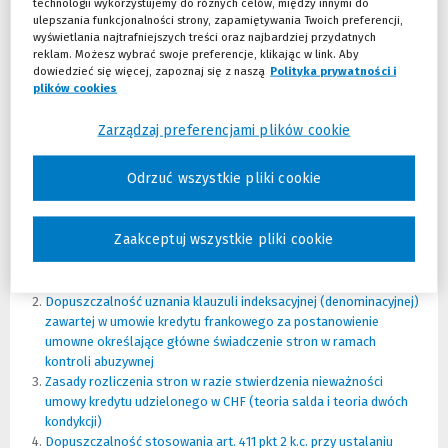
)
n
nieuczciwa klauzula to powinno się ją usunąć, a jeżeli umowa w takim
technologii wykorzystujemy do różnych celów, między innymi do
e
ulepszania funkcjonalności strony, zapamiętywania Twoich preferencji,
brzmieniu nie będzie możliwa do wykonania - należy ją unieważnić.
wyświetlania najtrafniejszych treści oraz najbardziej przydatnych
j
reklam. Możesz wybrać swoje preferencje, klikając w link. Aby
s
Rozbieżności w orzecznictwie
dowiedzieć się więcej, zapoznaj się z naszą
Polityka prywatności i
t
plików cookies
(Nowe okno)
(Link do innej strony)
Pozostałe 10% wyroków, jakie zapadają przed polskimi sądami
r
powoduje
rozbieżności w orzecznictwie
. Wzmaga to niepokój
o
frankowiczów i część z nich waha się czy w ogóle skierować sprawę
Zarządzaj preferencjami plików cookie
n
na do sądu.
y
)
Odrzuć wszystkie pliki cookie
W poniższych
liniach orzeczniczych
zebrane są najczęściej
występujące problemy z jakimi spotykają się frankowicze i
reprezentujące je kancelarie:
Zaakceptuj wszystkie pliki cookie
Konsekwencje stwierdzenia abuzywności klauzuli indeksacyjnej
(denominacyjnej) dla ważności całej umowy kredytu frankowego
(Now
(Link
Dopuszczalność uznania klauzuli indeksacyjnej (denominacyjnej)
okno
do
zawartej w umowie kredytu frankowego za postanowienie
innej
umowne określające główne świadczenie stron w ramach
stron
kontroli abuzywnej
(Nowe
(Link
Zasady rozliczenia stron w razie stwierdzenia nieważności
okno)
do
umowy kredytu udzielonego w CHF (teoria salda i teoria dwóch
innej
kondykcji)
(Nowe
(Link
strony)
Dopuszczalność stosowania art. 411 pkt 2 k.c. przy ustalaniu
okno)
do