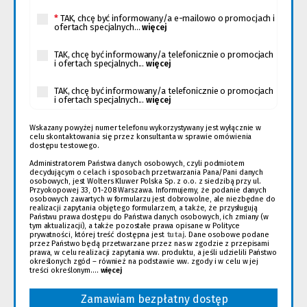
okno)
do
innej
*
TAK, chcę być informowany/a e-mailowo o promocjach i
strony)
ofertach specjalnych...
więcej
TAK, chcę być informowany/a telefonicznie o promocjach
i ofertach specjalnych...
więcej
TAK, chcę być informowany/a telefonicznie o promocjach
i ofertach specjalnych...
więcej
Wskazany powyżej numer telefonu wykorzystywany jest wyłącznie w
celu skontaktowania się przez konsultanta w sprawie omówienia
dostępu testowego.
Administratorem Państwa danych osobowych, czyli podmiotem
decydującym o celach i sposobach przetwarzania Pana/Pani danych
osobowych, jest Wolters Kluwer Polska Sp. z o.o. z siedzibą przy ul.
Przyokopowej 33, 01-208 Warszawa. Informujemy, że podanie danych
osobowych zawartych w formularzu jest dobrowolne, ale niezbędne do
realizacji zapytania objętego formularzem, a także, że przysługują
Państwu prawa dostępu do Państwa danych osobowych, ich zmiany (w
tym aktualizacji), a także pozostałe prawa opisane w Polityce
prywatności, której treść dostępna jest
tutaj
(Link
. Dane osobowe podane
przez Państwo będą przetwarzane przez nas w zgodzie z przepisami
do
prawa, w celu realizacji zapytania ww. produktu, a jeśli udzielili Państwo
innej
określonych zgód – również na podstawie ww. zgody i w celu w jej
strony)
treści określonym....
więcej
Zamawiam bezpłatny dostęp