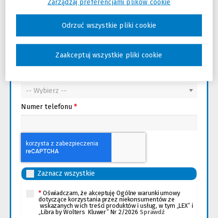
Zarządzaj preferencjami plików cookie
Uczelnia
*
Odrzuć wszystkie pliki cookie
Kierunek studiów
*
Zaakceptuj wszystkie pliki cookie
Rok studiów
*
Numer telefonu
*
Zaznacz wszystkie
*
Oświadczam, że akceptuję Ogólne warunki umowy
dotyczące korzystania przez niekonsumentów ze
wskazanych w ich treści produktów i usług, w tym „LEX” i
„Libra by Wolters Kluwer” Nr 2/2026
Sprawdź
(Nowe
(Link