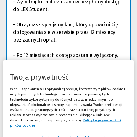
- Wypełnij formularz i zamów bezpłatny dostęp
do LEX Student.
- Otrzymasz specjalny kod, który upoważni Cię
do logowania się w serwisie przez 12 miesięcy
bez żadnych opłat.
- Po 12 miesiącach dostęp zostanie wyłączony,
ale będziesz mógł go odnowić, ponownie
wysyłając formularz.
Twoja prywatność
E-mail
*
W celu zapewnienia Ci optymalnej obsługi, korzystamy z plików cookie i
innych podobnych technologii. Dane zebrane za pomocą tych
technologii wykorzystujemy do różnych celów, między innymi do
Imię
*
ulepszania funkcjonalności strony, zapamiętywania Twoich preferencji,
wyświetlania najtrafniejszych treści oraz najbardziej przydatnych
reklam. Możesz wybrać swoje preferencje, klikając w link. Aby
dowiedzieć się więcej, zapoznaj się z naszą
Polityka prywatności i
Nazwisko
*
plików cookies
(Nowe okno)
(Link do innej strony)