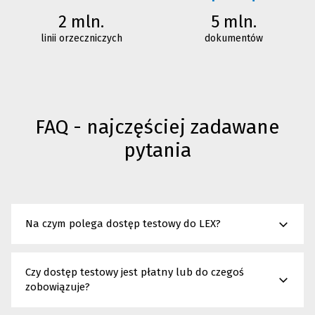
2 mln.
5 mln.
linii orzeczniczych
dokumentów
FAQ - najczęściej zadawane
pytania
Na czym polega dostęp testowy do LEX?
Dostęp testowy to możliwość bezpłatnego korzystania z
systemu LEX przez 14 dni. Dzięki temu możesz samodzielnie
Czy dostęp testowy jest płatny lub do czegoś
sprawdzić, jak działa nasza baza wiedzy prawniczej i ocenić, czy
zobowiązuje?
odpowiada Twoim potrzebom.
Nie. Test jest bezpłatny i nie zobowiązuje do zakupu.