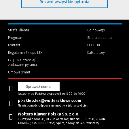
są przekazywane ani udostępniane innym podmiotom i nie będą
Rozwiń wszystkie pytania
Krok 3:
Kliknij przycisk 'Zaloguj się'
strony)
użyte do żadnych innych celów bez Twojej zgody.
Strefa klienta
Co nowego
Progman
Strefa studenta
(Nowe
(Link
Kontakt
LEX HUB
okno)
do
innej
Regulamin Sklepu LEX
Kalkulatory
strony)
FAQ - Najczęściej
zadawane pytania
Umowa smart
Sprawdź numer
Jesteśmy do Państwa dyspozycji od 8:00 do 16:00
pl-sklep.lex@wolterskluwer.com
Na wiadomość odpowiemy możliwe jak najszybciej.
Wolters Kluwer Polska Sp. z o.o.
ul. Przyokopowa 33, 01-208 Warszawa; NIP: 583-001-89-31, REGON:
190610277, KRS: 0000709879, Sąd rejonowy dla M.S. Warszawy