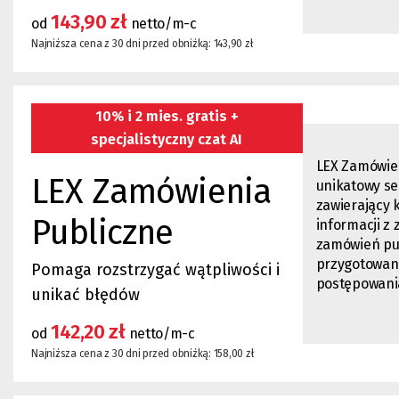
143,90 zł
od
netto/m-c
Najniższa cena z 30 dni przed obniżką: 143,90 zł
10% i 2 mies. gratis +
specjalistyczny czat AI
LEX Zamówien
LEX Zamówienia
unikatowy se
zawierający
Publiczne
informacji z
zamówień pub
przygotowan
Pomaga rozstrzygać wątpliwości i
postępowania 
unikać błędów
142,20 zł
od
netto/m-c
Najniższa cena z 30 dni przed obniżką: 158,00 zł