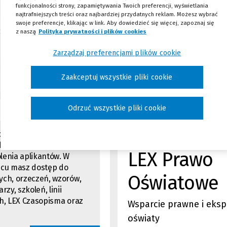
funkcjonalności strony, zapamiętywania Twoich preferencji, wyświetlania
najtrafniejszych treści oraz najbardziej przydatnych reklam. Możesz wybrać
swoje preferencje, klikając w link. Aby dowiedzieć się więcej, zapoznaj się
z naszą
Polityka prywatności i plików cookies
(Nowe okno)
(Link do innej strony)
(Nowe
Zarządzaj preferencjami plików cookie
okno)
Zaakceptuj wszystkie pliki cookie
Odrzuć wszystkie pliki cookie
10% i 2 mies. gra
specjalistyczny c
rzony z myślą o
ch się wymaganiach
LEX Prawo
enia aplikantów. W
scu masz dostęp do
Oświatowe
ch, orzeczeń, wzorów,
rzy, szkoleń, linii
h, LEX Czasopisma oraz
Wsparcie prawne i eksp
oświaty