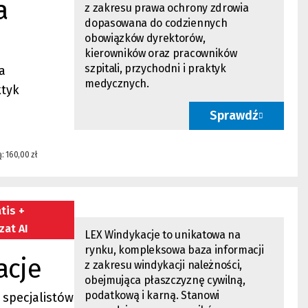
a
z zakresu prawa ochrony zdrowia
dopasowana do codziennych
obowiązków dyrektorów,
kierowników oraz pracowników
szpitali, przychodni i praktyk
a
medycznych.
ktyk
Sprawdź
: 160,00 zł
tis +
zat AI
LEX Windykacje to unikatowa na
rynku, kompleksowa baza informacji
acje
z zakresu windykacji należności,
obejmująca płaszczyznę cywilną,
podatkową i karną. Stanowi
specjalistów