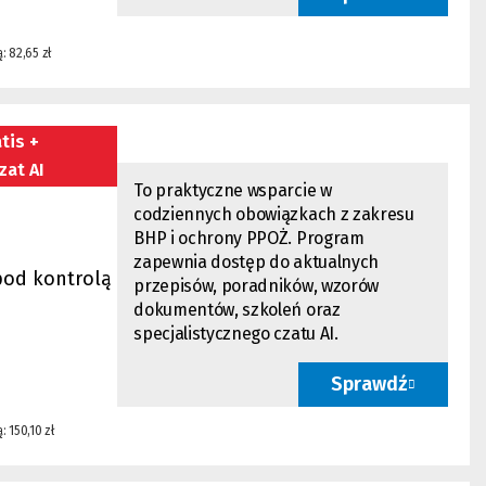
: 82,65 zł
tis +
zat AI
To praktyczne wsparcie w
codziennych obowiązkach z zakresu
BHP i ochrony PPOŻ. Program
zapewnia dostęp do aktualnych
pod kontrolą
przepisów, poradników, wzorów
dokumentów, szkoleń oraz
specjalistycznego czatu AI.
Sprawdź
 150,10 zł