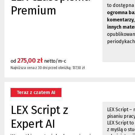
to dostępna 
Premium
ogromna baz
komentarzy, 
innych mate
opublikowan
periodykach 
275,00 zł
od
netto/m-c
Najniższa cena z 30 dni przed obniżką: 137,50 zł
Teraz z czatem AI
LEX Script z
LEX Script –
pisaniu prac
Expert AI
LEX Script
to
z myślą o st