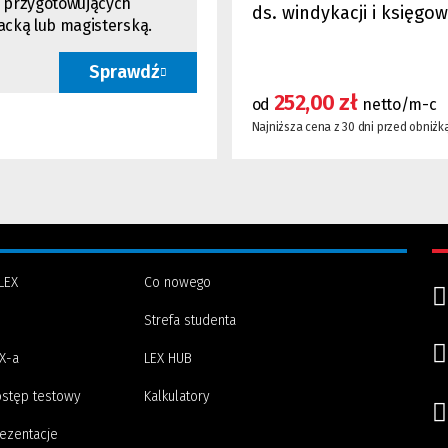
i przygotowujących
ds. windykacji i księgo
jacką lub magisterską.
Sprawdź
252,00 zł
od
netto/m-c
Najniższa cena z 30 dni przed obniżką
LEX
Co nowego
Strefa studenta
(Nowe
(Link
X-a
LEX HUB
okno)
do
innej
stęp testowy
Kalkulatory
strony)
ezentacje