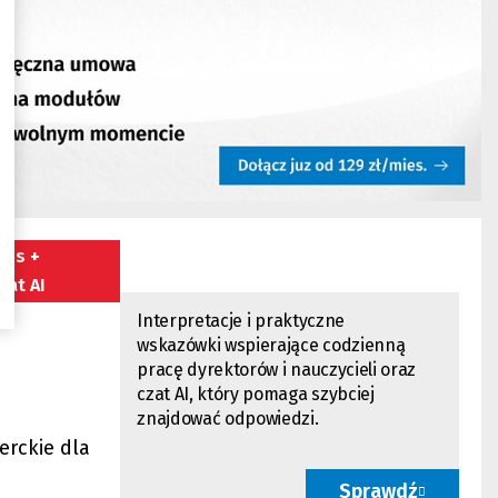
tis +
zat AI
Interpretacje i
praktyczne
wskazówki
wspierające codzienną
pracę dyrektorów i nauczycieli oraz
czat AI
, który pomaga szybciej
znajdować odpowiedzi.
erckie dla
Sprawdź