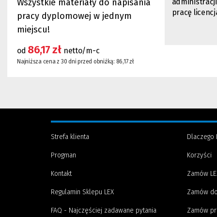
Wszystkie materiały do napisania
administracj
pracę licenc
pracy dyplomowej w jednym
miejscu!
86,17 zł
od
netto/m-c
Najniższa cena z 30 dni przed obniżką: 86,17 zł
Strefa klienta
Dlaczego 
Progman
Korzyści
Kontakt
Zamów LE
Regulamin Sklepu LEX
Zamów do
FAQ - Najczęściej zadawane pytania
Zamów pr