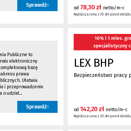
Sprawdź
78,30 zł
od
netto/m-c
Najniższa cena z 30 dni przed obniżką
10% i 1 mies. gra
specjalistyczny c
ia Publiczne
to
LEX BHP
rwis elektroniczny
 kompleksową bazę
 zakresu prawa
Bezpieczeństwo pracy 
licznych. Ułatwia
ie i przeprowadzenie
o udziel...
Sprawdź
142,20 zł
od
netto/m-c
Najniższa cena z 30 dni przed obniżką: