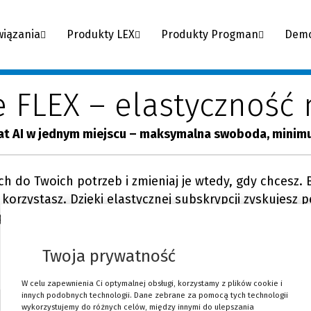
wiązania
Produkty LEX
Produkty Progman
Dem
 FLEX – elastyczność
 czat AI w jednym miejscu – maksymalna swoboda, mini
ch do Twoich potrzeb i zmieniaj je wtedy, gdy chces
e korzystasz. Dzięki elastycznej subskrypcji zyskujesz 
ytania i pomaga podejmować najlepsze decyzje. Wszy
Twoja prywatność
W celu zapewnienia Ci optymalnej obsługi, korzystamy z plików cookie i
innych podobnych technologii. Dane zebrane za pomocą tych technologii
wykorzystujemy do różnych celów, między innymi do ulepszania