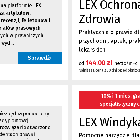
LEX Ochron
na platformie LEX
a artykułów,
Zdrowia
recenzji, felietonów i
riałów prasowych
Praktycznie o prawie dl
ych w prawniczych
przychodni, aptek, pra
wyd...
lekarskich
Sprawdź
144,00 zł
od
netto/m-c
Najniższa cena z 30 dni przed obniżką
10% i 1 mies. gra
specjalistyczny c
 niezbędna pomoc przy
LEX Windyk
y dyplomowej
 rozwiązanie stworzone
udentach prawa i
Pomocne narzędzie dla 