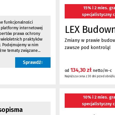
15% i 2 mies. gra
specjalistyczny c
e funkcjonalności
LEX Budown
platformy internetowej
spertów prawa ochrony
 wieloletnich praktyków
Zmiany w prawie budo
ów. Podejmujemy w nim
zawsze pod kontrolą!
żne tematy związane...
Sprawdź
134,30 zł
od
netto/m-c
Najniższa cena z 30 dni przed obniżką
10% i 2 mies. gra
specjalistyczny c
sopisma