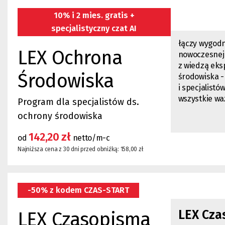
10% i 2 mies. gratis +
specjalistyczny czat AI
łączy wygodn
LEX Ochrona
nowoczesnej 
z wiedzą ek
Środowiska
środowiska -
i specjalist
wszystkie wa
Pr
ogram dla specjalistów ds.
ochrony środowiska
142,20 zł
od
netto/m-c
Najniższa cena z 30 dni przed obniżką: 158,00 zł
-50% z kodem CZAS-START
LEX Cza
LEX Czasopisma