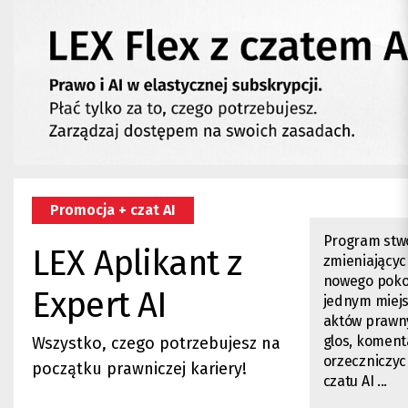
Promocja + czat AI
Program stwo
LEX Aplikant z
zmieniający
nowego pokol
Expert AI
jednym miej
aktów prawny
glos, komenta
Wszystko, czego potrzebujesz na
orzeczniczyc
początku prawniczej kariery!
czatu AI ...