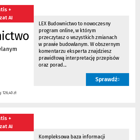
tis +
zat AI
LEX Budownictwo
to nowoczesny
program online, w którym
ictwo
przeczytasz o wszystkich zmianach
w prawie budowlanym. W obszernym
wlanym
komentarzu eksperta znajdziesz
prawidłową interpretację przepisów
oraz porad...
Sprawdź
: 126,40 zł
tis +
zat AI
Kompleksowa baza informacji