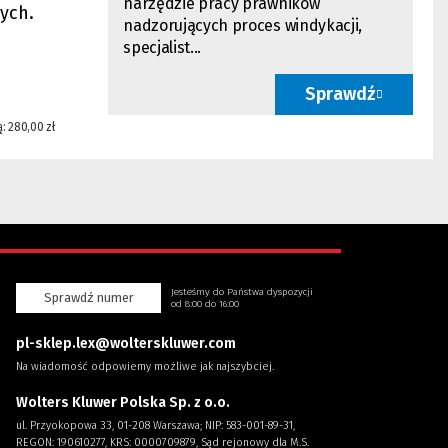
narzędzie pracy prawników
wych.
nadzorujących proces windykacji,
specjalist...
Sprawdź
: 280,00 zł
Jesteśmy do Państwa dyspozycji
Sprawdź numer
od 8:00 do 16:00
pl-sklep.lex@wolterskluwer.com
Na wiadomość odpowiemy możliwe jak najszybciej.
Wolters Kluwer Polska Sp. z o.o.
ul. Przyokopowa 33, 01-208 Warszawa; NIP: 583-001-89-31,
REGON: 190610277, KRS: 0000709879, Sąd rejonowy dla M.S.