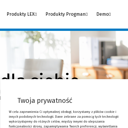
Produkty LEX
Produkty Progman
Demo
dla siebie
e narzędzia dla profesjonalistów wzbo
Twoja prywatność
W celu zapewnienia Ci optymalnej obsługi, korzystamy z plików cookie i
 Twojej branży ↓
innych podobnych technologii. Dane zebrane za pomocą tych technologii
wykorzystujemy do różnych celów, między innymi do ulepszania
funkcjonalności strony, zapamiętywania Twoich preferencji, wyświetlania