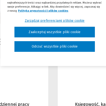
najtrafniejszych treści oraz najbardziej przydatnych reklam. Możesz wybrać
swoje preferencje, klikając w link. Aby dowiedzieć się więcej, zapoznaj się
z naszą
Polityka prywatności i plików cookies
(Nowe okno)
(Link do innej strony)
Zarządzaj preferencjami plików cookie
Zaakceptuj wszystkie pliki cookie
ego rozwiązania szu
Odrzuć wszystkie pliki cookie
dziennej pracy
Księgowość, ka