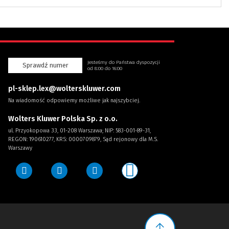
Jesteśmy do Państwa dyspozycji
Sprawdź numer
od 8:00 do 16:00
pl-sklep.lex@wolterskluwer.com
Na wiadomość odpowiemy możliwe jak najszybciej.
Wolters Kluwer Polska Sp. z o.o.
ul. Przyokopowa 33, 01-208 Warszawa; NIP: 583-001-89-31,
REGON: 190610277, KRS: 0000709879, Sąd rejonowy dla M.S.
Warszawy
Przycisk do góry