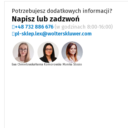
Potrzebujesz dodatkowych informacji?
Napisz lub zadzwoń
+48 732 886 676
(w godzinach 8:00-16:00)
pl-sklep.lex@wolterskluwer.com
Ewa Chmielowska
Hanna Komorowska
Monika Stosio