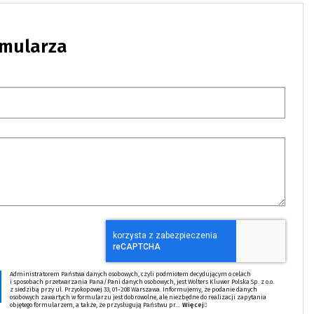
rmularza
Administratorem Państwa danych osobowych, czyli podmiotem decydującym o celach
i sposobach przetwarzania Pana/Pani danych osobowych, jest Wolters Kluwer Polska Sp. z o.o.
z siedzibą przy ul. Przyokopowej 33, 01-208 Warszawa. Informujemy, że podanie danych
osobowych zawartych w formularzu jest dobrowolne, ale niezbędne do realizacji zapytania
objętego formularzem, a także, że przysługują Państwu pr...
Więcej