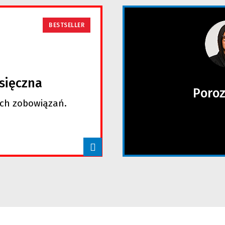
BESTSELLER
sięczna
Poroz
ich zobowiązań.