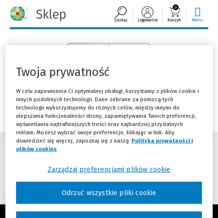
0
Szukaj
Logowanie
Koszyk
Menu
Twoja prywatność
W celu zapewnienia Ci optymalnej obsługi, korzystamy z plików cookie i
innych podobnych technologii. Dane zebrane za pomocą tych
technologii wykorzystujemy do różnych celów, między innymi do
LEX Demo
ulepszania funkcjonalności strony, zapamiętywania Twoich preferencji,
wyświetlania najtrafniejszych treści oraz najbardziej przydatnych
reklam. Możesz wybrać swoje preferencje, klikając w link. Aby
dowiedzieć się więcej, zapoznaj się z naszą
Polityka prywatności i
plików cookies
(Nowe okno)
(Link do innej strony)
Zarządzaj preferencjami plików cookie
Odrzuć wszystkie pliki cookie