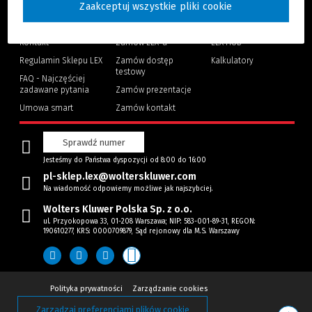
Zaakceptuj wszystkie pliki cookie
Strefa klienta
Dlaczego LEX
Co nowego
Progman
Korzyści
Strefa studenta
(Nowe
(Link
Kontakt
Zamów LEX-a
LEX HUB
okno)
do
innej
Regulamin Sklepu LEX
Zamów dostęp
Kalkulatory
strony)
testowy
FAQ - Najczęściej
zadawane pytania
Zamów prezentacje
Umowa smart
Zamów kontakt
Sprawdź numer
Jesteśmy do Państwa dyspozycji od 8:00 do 16:00
pl-sklep.lex@wolterskluwer.com
Na wiadomość odpowiemy możliwe jak najszybciej.
Wolters Kluwer Polska Sp. z o.o.
ul. Przyokopowa 33, 01-208 Warszawa; NIP: 583-001-89-31, REGON:
190610277, KRS: 0000709879, Sąd rejonowy dla M.S. Warszawy
(Nowe
(Link
(Nowe
(Link
Polityka prywatności
Zarządzanie cookies
okno)
do
okno)
do
innej
innej
Zarządzaj preferencjami plików cookie