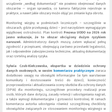
urządzenie „według dokumentacji” nie powinno obejmować danych
obszarów — organ sprawdza, co kamera faktycznie rejestruje w
praktyce, a nawet jakie obszary może objąć po zmianie kąta obrotu.
Monitoring wizyjny w podmiotach leczniczych – szczególnie w
obszarach, gdzie przebywają dzieci – jest narzędziem wymagającym
wyjątkowej ostrożności. Plan kontroli
Prezesa UODO na 2026 rok
jasno wskazuje, że to obszar obciążony dużym ryzykiem
naruszeń.
Administratorzy danych muszą zatem wykazać pełną
zgodność z przepisami, obejmującą zarówno przesłanki legalności,
jak i odpowiednie zabezpieczenia techniczne, aktualną dokumentację
oraz rzetelną analizę ryzyka.
Sylwia Czub‑Kiełczewska, ekspertka w dziedzinie ochrony
danych osobowych, w swoim
komentarzu praktycznym
(
(
zwraca
dodatkowo uwagę na obowiązki informacyjne (w tym warstwowe
N
L
komunikaty i dostosowanie treści do dzieci), konieczność
o
i
przeprowadzenia i aktualizowania oceny skutków dla ochrony danych
w
n
(DPIA) dla monitoringu, szczegółowe procedury realizacji praw
e
k
osób, których dane dotyczą, zasady retencji i udostępniania nagrań,
o
d
a także wymogi dokumentacyjne i gotowości kontrolnej. W ramach
k
o
komentarza autorka udostępnia również szczegółową checklistę
n
i
obowiązków związanych ze stosowaniem monitoringu wizyjnego w
o
n