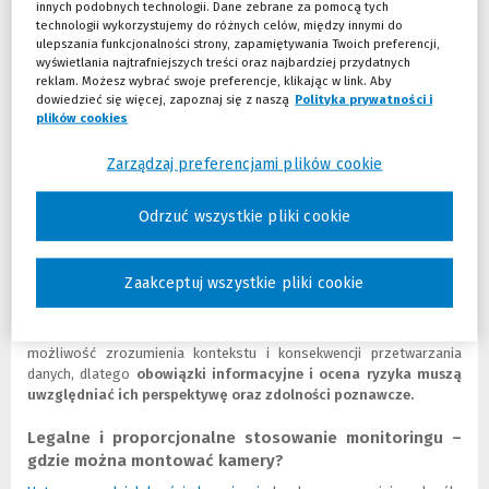
innych podobnych technologii. Dane zebrane za pomocą tych
między bezpieczeństwem a naruszeniem prywatności
technologii wykorzystujemy do różnych celów, między innymi do
Ochrona prywatności dzieci powinna mieć szczególny priorytet,
ulepszania funkcjonalności strony, zapamiętywania Twoich preferencji,
ponieważ – w przeciwieństwie do osób dorosłych – dzieci co do
wyświetlania najtrafniejszych treści oraz najbardziej przydatnych
reklam. Możesz wybrać swoje preferencje, klikając w link. Aby
zasady nie są w stanie samodzielnie i w pełni świadomie decydować
dowiedzieć się więcej, zapoznaj się z naszą
Polityka prywatności i
o zakresie przetwarzania swoich danych osobowych. Sytuacje, w
plików cookies
których są nagrywane – badania, hospitalizacja, opieka
neonatologiczna – często mają charakter intymny i wymagają
Zarządzaj preferencjami plików cookie
wyjątkowej delikatności i ostrożności. Z tego powodu
ustawodawca oraz UODO podkreślają konieczność stosowania
podwyższonych standardów ochrony
przy analizie zasadności
Odrzuć wszystkie pliki cookie
montażu kamer w obszarach pediatrycznych.
Przetwarzanie danych dzieci niesie też długofalowe konsekwencje.
Zaakceptuj wszystkie pliki cookie
Ujawnienie wizerunku małoletnich – nawet wiele lat po zakończeniu
leczenia – może prowadzić do poważnych szkód psychicznych i
naruszenia godności młodych pacjentów. Dzieci mają ograniczoną
możliwość zrozumienia kontekstu i konsekwencji przetwarzania
danych, dlatego
obowiązki informacyjne i ocena ryzyka muszą
uwzględniać ich perspektywę oraz zdolności poznawcze.
Legalne i proporcjonalne stosowanie monitoringu –
gdzie można montować kamery?