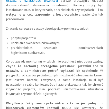
Ustawa o działalności leczniczej
(
(
bardzo precyzyjnie określa
dopuszczalność stosowania monitoringu. Kamery mogą być
N
L
instalowane m.in. w korytarzach, poczekalniach czy wejściach – i to
o
i
wyłącznie w celu zapewnienia bezpieczeństwa
w
n
pacjentów lub
pracowników.
e
k
o
d
k
o
Znacznie surowsze zasady obowiązują w pomieszczeniach:
n
i
o
n
pobytu pacjentów,
)
n
udzielania świadczeń zdrowotnych,
e
przebieralniach, szatniach i pomieszczeniach
j
higieniczno‑sanitarnych.
s
t
Co do zasady monitoring w takich miejscach jest
niedopuszczalny,
r
chyba że zachodzą szczególne przesłanki przewidziane w
o
ustawie, a administrator potrafi wykazać ich spełnienie.
W
n
przypadku obszarów pediatrycznych możliwość stosowania kamer
y
jest jeszcze bardziej zawężona, a sama instalacja musi być
)
uzasadniona realną koniecznością i zaprojektowana tak, by chronić
intymność pacjenta, m.in. poprzez uniemożliwienie utrwalania
intymnych czynności fizjologicznych.
Weryfikacja faktycznego pola widzenia kamer jest jednym z
kluczowych elementów kontroli UODO.
Nie wystarczy, że