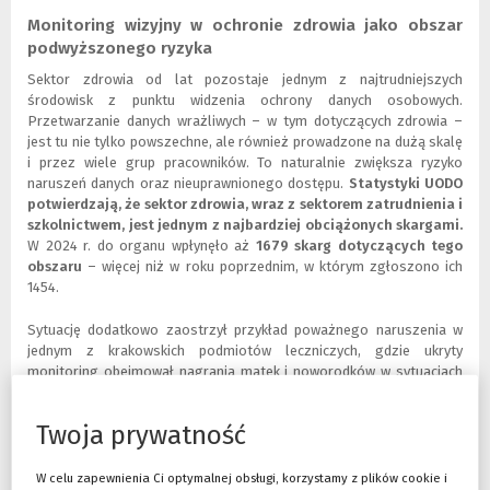
Monitoring wizyjny w ochronie zdrowia jako obszar
podwyższonego ryzyka
Sektor zdrowia od lat pozostaje jednym z najtrudniejszych
środowisk z punktu widzenia ochrony danych osobowych.
Przetwarzanie danych wrażliwych – w tym dotyczących zdrowia –
jest tu nie tylko powszechne, ale również prowadzone na dużą skalę
i przez wiele grup pracowników. To naturalnie zwiększa ryzyko
naruszeń danych oraz nieuprawnionego dostępu.
Statystyki UODO
potwierdzają, że sektor zdrowia, wraz z sektorem zatrudnienia i
szkolnictwem, jest jednym z najbardziej obciążonych skargami.
W 2024 r. do organu wpłynęło aż
1679 skarg dotyczących tego
obszaru
– więcej niż w roku poprzednim, w którym zgłoszono ich
1454.
Sytuację dodatkowo zaostrzył przykład poważnego naruszenia w
jednym z krakowskich podmiotów leczniczych, gdzie ukryty
monitoring obejmował nagrania matek i noworodków w sytuacjach
intymnych.
Naruszenie to skutkowało karą przekraczającą 1,1 mln
zł
i potwierdziło konieczność zwiększonego nadzoru w tym
Twoja prywatność
obszarze.
Szczególna ochrona danych dzieci – wąska granica
W celu zapewnienia Ci optymalnej obsługi, korzystamy z plików cookie i