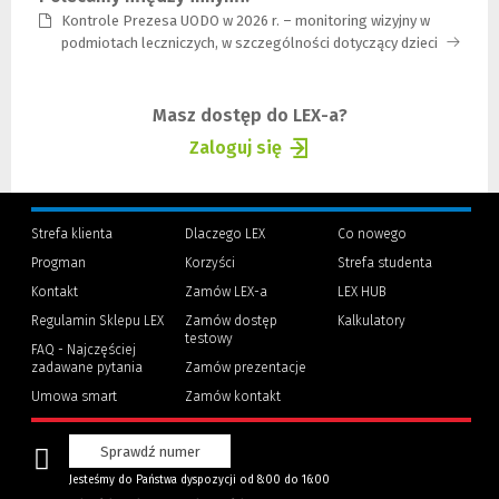
Kontrole Prezesa UODO w 2026 r. – monitoring wizyjny w
podmiotach leczniczych, w szczególności dotyczący dzieci
(Link
do
innej
stron
Masz dostęp do LEX-a?
Zaloguj się
(Nowe
(Link
okno)
do
innej
Strefa klienta
Dlaczego LEX
Co nowego
strony)
Progman
Korzyści
Strefa studenta
(Nowe
(Link
Kontakt
Zamów LEX-a
LEX HUB
okno)
do
innej
Regulamin Sklepu LEX
Zamów dostęp
Kalkulatory
strony)
testowy
FAQ - Najczęściej
zadawane pytania
Zamów prezentacje
Umowa smart
Zamów kontakt
Sprawdź numer
Jesteśmy do Państwa dyspozycji od 8:00 do 16:00