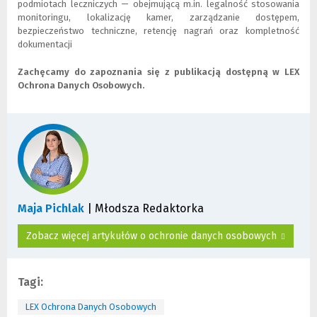
podmiotach leczniczych — obejmującą m.in. legalność stosowania
)
n
monitoringu, lokalizację kamer, zarządzanie dostępem,
e
bezpieczeństwo techniczne, retencję nagrań oraz kompletność
j
dokumentacji
s
t
r
Zachęcamy do zapoznania się z publikacją dostępną w LEX
o
Ochrona Danych Osobowych.
n
y
)
Maja Pichlak
| Młodsza Redaktorka
Zobacz więcej artykułów o ochronie danych osobowych
Tagi:
LEX Ochrona Danych Osobowych