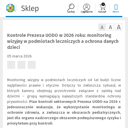
0
Szukaj
Logowanie
Koszyk
Menu
A
A
A
Kontrole Prezesa UODO w 2026 roku: monitoring
wizyjny w podmiotach leczniczych a ochrona danych
dzieci
05 marca 2026
(Nowe
(Nowe
(Nowe
okno)
okno)
okno)
Monitoring wizyjny w podmiotach leczniczych od lat budzi liczne
wątpliwości prawne i etyczne. Dotyczy to zwłaszcza sytuacji, w
których kamery obejmują przestrzenie związane z opieką nad
dziećmi – grupą wymagającą najwyższych standardów ochrony
prywatności.
Plan kontroli sektorowych Prezesa UODO na 2026 r.
jednoznacznie wskazuje, że wykorzystanie monitoringu w
ochronie zdrowia, a zwłaszcza w obszarach pediatrycznych,
jest dla organu nadzorczego obszarem podwyższonego ryzyka i
priorytetem przy kontroli.