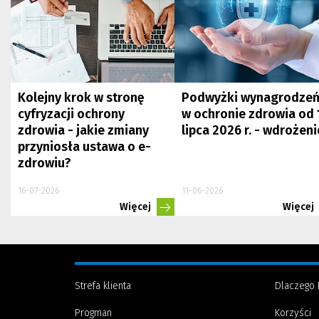
Kolejny krok w stronę
Podwyżki wynagrodze
cyfryzacji ochrony
w ochronie zdrowia od 
zdrowia - jakie zmiany
lipca 2026 r. - wdrożeni
przyniosła ustawa o e-
zdrowiu?
16-07-2026
11-06-2026
Więcej
Więcej
Strefa klienta
Dlaczego 
Progman
Korzyści