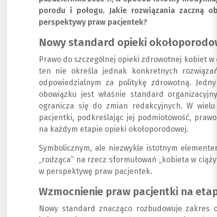
porodu i połogu. Jakie rozwiązania zaczną o
perspektywy praw pacjentek?
Nowy standard opieki okołoporodow
Prawo do szczególnej opieki zdrowotnej kobiet w ci
ten nie określa jednak konkretnych rozwiąza
odpowiedzialnym za politykę zdrowotną. Jednym
obowiązku jest właśnie standard organizacyjny
ogranicza się do zmian redakcyjnych. W wiel
pacjentki, podkreślając jej podmiotowość, praw
na każdym etapie opieki okołoporodowej.
Symbolicznym, ale niezwykle istotnym elementem 
„rodząca” na rzecz sformułowań „kobieta w ciąży”,
w perspektywę praw pacjentek.
Wzmocnienie praw pacjentki na etap
Nowy standard znacząco rozbudowuje zakres o