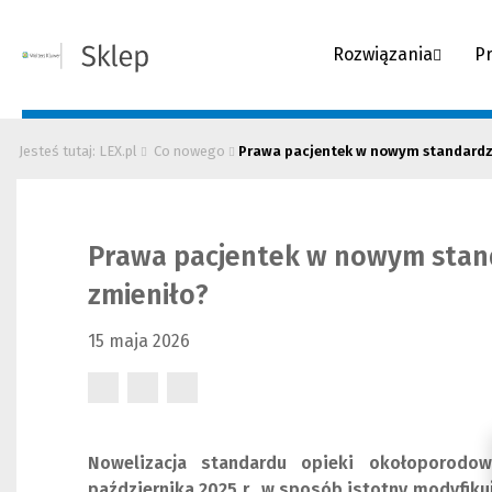
Rozwiązania
P
Jesteś tutaj: LEX.pl
Co nowego
Prawa pacjentek w nowym standardzie
Prawa pacjentek w nowym stand
zmieniło?
15 maja 2026
(Nowe
(Nowe
(Nowe
okno)
okno)
okno)
Nowelizacja standardu opieki okołoporodo
października 2025 r., w sposób istotny modyfiku