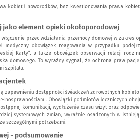
twa kobiet i noworodków, bez kwestionowania prawa kobiet
 jako element opieki okołoporodowej
ne włączenie przeciwdziałania przemocy domowej w zakres o
el medyczny obowiązek reagowania w przypadku podejrz
kiej Karty”, a także obowiązek obserwacji relacji rodzin
wiska domowego. To wyraźny sygnał, że ochrona praw pacje
 szpitala.
acjentek
ą zapewnieniu dostępności świadczeń zdrowotnych kobieto
pełnosprawnościami. Obowiązki podmiotów leczniczych obej
dostępnej komunikacji, wydłużenie czasu wizyt oraz odpowi
rdziej systemowych zmian, wyraźnie osadzonych w istnieją
 ze szczególnymi potrzebami.
wej - podsumowanie