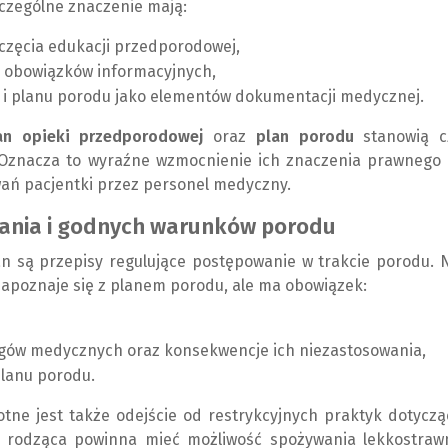
czególne znaczenie mają:
oczęcia edukacji przedporodowej,
i obowiązków informacyjnych,
j i planu porodu jako elementów dokumentacji medycznej.
an opieki przedporodowej
oraz
plan porodu
stanowią c
 Oznacza to wyraźne wzmocnienie ich znaczenia prawnego 
ań pacjentki przez personel medyczny.
wania i godnych warunków porodu
n są przepisy regulujące postępowanie w trakcie porodu. 
zapoznaje się z planem porodu, ale ma obowiązek:
gów medycznych oraz konsekwencje ich niezastosowania,
planu porodu.
otne jest także odejście od restrykcyjnych praktyk dotycz
a rodząca powinna mieć możliwość spożywania lekkostraw