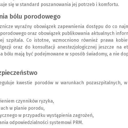
uje się w standard poszanowania jej potrzeb i komfortu.
enia bólu porodowego
znicze wyraźny obowiązek zapewnienia dostępu do co najm
 porodowego oraz obowiązek publikowania aktualnych infor
j szpitala. Co istotne, wzmocniono również prawa kobie
ezji oraz do konsultacji anestezjologicznej jeszcze na e
nia bólu mają być podejmowane w sposób świadomy, a nie do
ezpieczeństwo
reguluje kwestie porodów w warunkach pozaszpitalnych, w
ieniem czynników ryzyka,
rach w planie porodu,
ycznego w przypadku wystąpienia zagrożeń,
zania odpowiedzialności systemowi PRM.