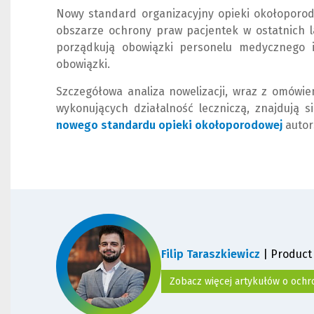
Nowy standard organizacyjny opieki okołoporo
obszarze ochrony praw pacjentek w ostatnich 
porządkują obowiązki personelu medycznego 
obowiązki.
Szczegółowa analiza nowelizacji, wraz z omówie
wykonujących działalność leczniczą, znajdują
nowego standardu opieki okołoporodowej
(
(
auto
N
L
o
i
w
n
e
k
o
d
k
o
n
i
Filip Taraszkiewicz
| Product
o
n
)
n
Zobacz więcej artykułów o ochr
e
j