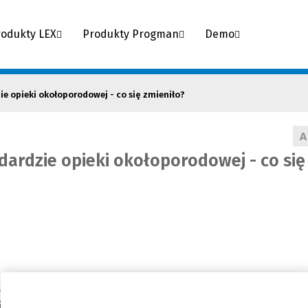
rodukty LEX
Produkty Progman
Demo
 opieki okołoporodowej - co się zmieniło?
A
ardzie opieki okołoporodowej - co się
wej, wprowadzona rozporządzeniem Ministra Zdrowia 
je dotychczasowe zasady realizacji praw kobiet w okresie c