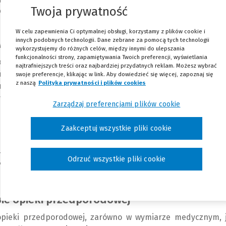
Twoja prywatność
bowiązywać od 6 maja 2026 r. i jakie znaczenie mają o
W celu zapewnienia Ci optymalnej obsługi, korzystamy z plików cookie i
innych podobnych technologii. Dane zebrane za pomocą tych technologii
ej a prawa kobiet w ciąży
wykorzystujemy do różnych celów, między innymi do ulepszania
funkcjonalności strony, zapamiętywania Twoich preferencji, wyświetlania
ąży i dzieci wynika wprost z art. 68 ust. 3 Konstytucji RP. Pr
najtrafniejszych treści oraz najbardziej przydatnych reklam. Możesz wybrać
ń, pozostawiając ich doprecyzowanie ustawodawcy i org
swoje preferencje, klikając w link. Aby dowiedzieć się więcej, zapoznaj się
z naszą
Polityka prywatności i plików cookies
(Nowe okno)
(Link do innej strony)
 z najważniejszych narzędzi realizacji tego konstytucyj
 opieki okołoporodowej. Nowelizacja standardu z 2025 r.
Zarządzaj preferencjami plików cookie
u miejscach w sposób wyraźny wzmacnia pozycję kobiety 
o do informacji, współdecydowania oraz poszanowania godn
Zaakceptuj wszystkie pliki cookie
tej zmiany jest odejście od określeń takich jak „ciężarna
Odrzuć wszystkie pliki cookie
 „kobieta rodząca” i „kobieta w połogu”, co wyraźnie wpisuj
ie opieki przedporodowej
pieki przedporodowej, zarówno w wymiarze medycznym, j