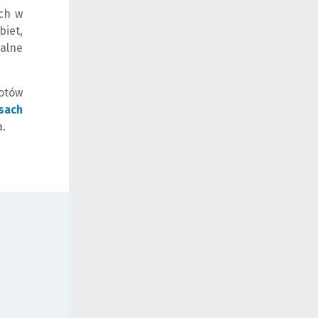
ch w
iet,
alne
otów
sach
.