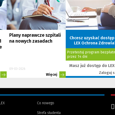
ń
Plany naprawcze szpitali
Chcesz uzyskać dostęp
1
na nowych zasadach
LEX Ochrona Zdrowia
e
Przetestuj program bezpłatn
przez 14 dni
Masz już dostęp do LEX
09-03-2026
Zaloguj s
Więcej
LEX
Co nowego
Strefa studenta