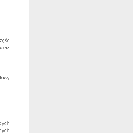
zęść
oraz
Nowy
ących
nych