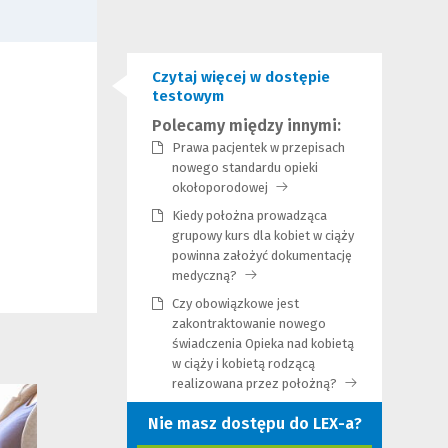
Czytaj więcej w dostępie
testowym
Polecamy między innymi:
Prawa pacjentek w przepisach
nowego standardu opieki
okołoporodowej
(Link
do
Kiedy położna prowadząca
innej
grupowy kurs dla kobiet w ciąży
strony)
powinna założyć dokumentację
medyczną?
(Link
do
Czy obowiązkowe jest
innej
zakontraktowanie nowego
strony)
świadczenia Opieka nad kobietą
w ciąży i kobietą rodzącą
realizowana przez położną?
(Link
do
Nie masz dostępu do LEX-a?
innej
strony)