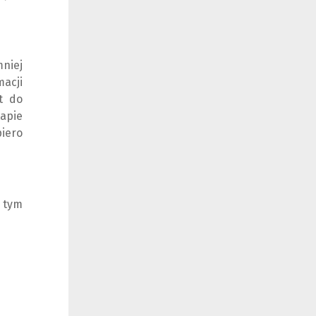
niej
macji
t do
tapie
piero
 tym