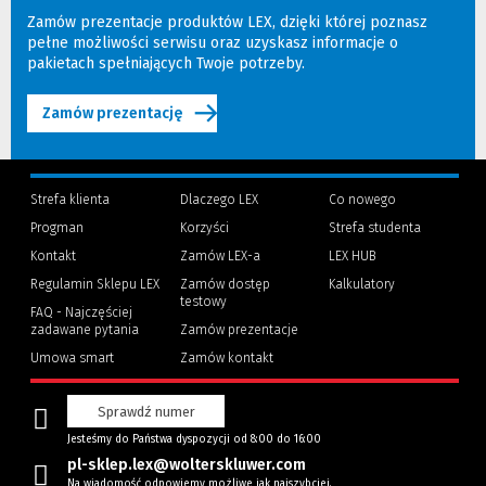
Zamów prezentacje produktów LEX, dzięki której poznasz
pełne możliwości serwisu oraz uzyskasz informacje o
pakietach spełniających Twoje potrzeby.
Zamów prezentację
Strefa klienta
Dlaczego LEX
Co nowego
Progman
Korzyści
Strefa studenta
(Nowe
(Link
Kontakt
Zamów LEX-a
LEX HUB
okno)
do
innej
Regulamin Sklepu LEX
Zamów dostęp
Kalkulatory
strony)
testowy
FAQ - Najczęściej
zadawane pytania
Zamów prezentacje
Umowa smart
Zamów kontakt
Sprawdź numer
Jesteśmy do Państwa dyspozycji od 8:00 do 16:00
pl-sklep.lex@wolterskluwer.com
Na wiadomość odpowiemy możliwe jak najszybciej.