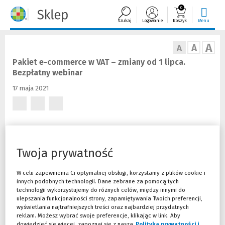
0
Szukaj
Logowanie
Koszyk
Menu
A
A
A
Pakiet e-commerce w VAT – zmiany od 1 lipca.
Bezpłatny webinar
17 maja 2021
(Nowe
(Nowe
(Nowe
okno)
okno)
okno)
Z dniem 1 lipca wejdą w życie rozwiązania pakietu e-commerce
w VAT. Mają one na celu ułatwienie rozliczenia VAT m.in. dla
sklepów online, które sprzedają lub chciałyby rozpocząć
Twoja prywatność
sprzedaż do konsumentów do innych krajów UE. Nowe regulacje
są dość obszerne i skomplikowane, dlatego zapraszamy do
W celu zapewnienia Ci optymalnej obsługi, korzystamy z plików cookie i
udziału w bezpłatnym szkoleniu online.
innych podobnych technologii. Dane zebrane za pomocą tych
technologii wykorzystujemy do różnych celów, między innymi do
Jeszcze w 2017 r., a później w 2019 r. Unia Europejska przyjęła pakiet
ulepszania funkcjonalności strony, zapamiętywania Twoich preferencji,
VAT e-commerce. Państwa członkowskie były zobowiązane do jego
wyświetlania najtrafniejszych treści oraz najbardziej przydatnych
reklam. Możesz wybrać swoje preferencje, klikając w link. Aby
zaimplementowania początkowo do 1.01.2021 r., lecz termin ten
dowiedzieć się więcej, zapoznaj się z naszą
Polityka prywatności i