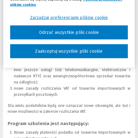
odroczono ostatecznie do 1.07.2021 r.
plików cookies
(Nowe okno)
(Link do innej strony)
W drugiej połowie kwietnia 2021 r. Rada Ministrów wniosła do Sejmu
projekt ustawy nowelizującej ustawę VAT w zakresie wdrożenia
Zarządzaj preferencjami plików cookie
powyższych rozwiązań. Wejdą one w życie od 1.07.2021 r.
Zmiany obejmą kilka obszarów, w tym m.in.:
Odrzuć wszystkie pliki cookie
wprowadzenie pojęcia wewnątrzwspólnotowej sprzedaży
towarów na odległość i sprzedaży na odległość towarów
Zaakceptuj wszystkie pliki cookie
importowanych z państw trzecich;
zmianę MOSS (ang.
mini one stop shop
) na OSS (ang.
one stop
shop
), w ramach którego w ramach tej procedury rozliczane będą
inne jeszcze usługi (niż telekomunikacyjne, elektroniczne i
nadawcze RTV) oraz wewnątrzwspólnotowa sprzedaż towarów
na odległość;
nowe zasady rozliczania VAT od towarów importowanych w
przesyłkach pocztowych.
Dla wielu podatników będą one oznaczać nowe obowiązki, ale też i
nowe możliwości w zakresie rozliczania VAT.
Program szkolenia jest następujący:
Nowe zasady płatności podatku od towarów importowanych w