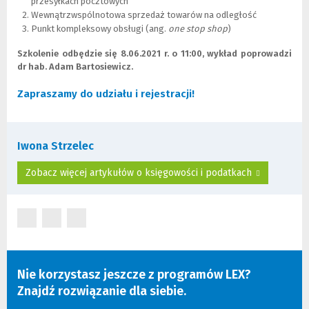
przesyłkach pocztowych
Wewnątrzwspólnotowa sprzedaż towarów na odległość
Punkt kompleksowy obsługi (ang.
one stop shop
)
Szkolenie odbędzie się 8.06.2021 r. o 11:00, wykład poprowadzi
dr hab. Adam Bartosiewicz.
Zapraszamy do udziału i rejestracji!
(Nowe
(Link
okno)
do
innej
strony)
Iwona Strzelec
Zobacz więcej artykułów o księgowości i podatkach
(Nowe
(Nowe
(Nowe
okno)
okno)
okno)
Nie korzystasz jeszcze z programów LEX?
Znajdź rozwiązanie dla siebie.