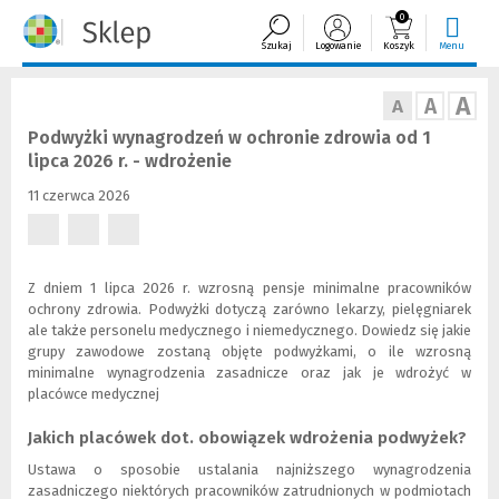
0
Szukaj
Logowanie
Koszyk
Menu
A
A
A
Podwyżki wynagrodzeń w ochronie zdrowia od 1
lipca 2026 r. - wdrożenie
11 czerwca 2026
(Nowe
(Nowe
(Nowe
okno)
okno)
okno)
Z dniem 1 lipca 2026 r. wzrosną pensje minimalne pracowników
ochrony zdrowia. Podwyżki dotyczą zarówno lekarzy, pielęgniarek
ale także personelu medycznego i niemedycznego. Dowiedz się jakie
grupy zawodowe zostaną objęte podwyżkami, o ile wzrosną
minimalne wynagrodzenia zasadnicze oraz jak je wdrożyć w
placówce medycznej
Jakich placówek dot. obowiązek wdrożenia podwyżek?
Ustawa o sposobie ustalania najniższego wynagrodzenia
zasadniczego niektórych pracowników zatrudnionych w podmiotach