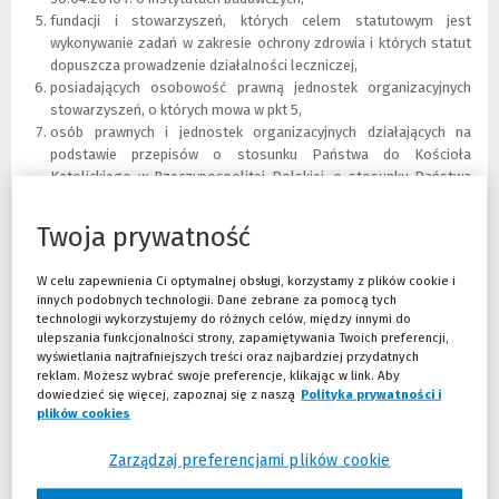
fundacji i stowarzyszeń, których celem statutowym jest
wykonywanie zadań w zakresie ochrony zdrowia i których statut
dopuszcza prowadzenie działalności leczniczej,
posiadających osobowość prawną jednostek organizacyjnych
stowarzyszeń, o których mowa w pkt 5,
osób prawnych i jednostek organizacyjnych działających na
podstawie przepisów o stosunku Państwa do Kościoła
Katolickiego w Rzeczypospolitej Polskiej, o stosunku Państwa
do innych kościołów i związków wyznaniowych oraz o
gwarancjach wolności sumienia i wyznania,
Twoja prywatność
jednostek wojskowych
W celu zapewnienia Ci optymalnej obsługi, korzystamy z plików cookie i
– w zakresie,
w jakim wykonują działalność leczniczą
.
innych podobnych technologii. Dane zebrane za pomocą tych
technologii wykorzystujemy do różnych celów, między innymi do
Ustawa
zobowiązuje kierowników podmiotów leczniczych
do
ulepszania funkcjonalności strony, zapamiętywania Twoich preferencji,
dokonania podwyższenia wynagrodzeń zasadniczych
wyświetlania najtrafniejszych treści oraz najbardziej przydatnych
pracowników, których to wynagrodzenie jest
niższe od najniższego
reklam. Możesz wybrać swoje preferencje, klikając w link. Aby
wynagrodzenia zasadniczego
, ustalonego jako iloczyn
dowiedzieć się więcej, zapoznaj się z naszą
Polityka prywatności i
współczynnika pracy określonego w załączniku do ustawy i kwoty
plików cookies
(Nowe okno)
(Link do innej strony)
przeciętnego miesięcznego wynagrodzenia brutto w gospodarce
narodowej w roku poprzedzającym ustalenie. Mając na uwadze, że
Zarządzaj preferencjami plików cookie
kwota ta za 2025 r. (do którego będą się odnosić płace w bieżącym
roku), wynosiła
8903,56 zł
(w 2024 r. było to 8181,72 zł), niezbędne