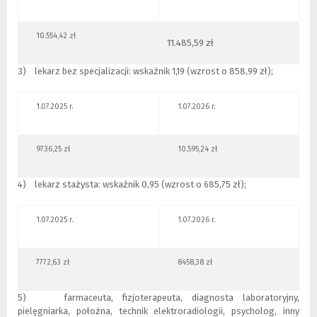
10.554,42 zł
11.485,59 zł
3) lekarz bez specjalizacji: wskaźnik 1,19 (wzrost o 858,99 zł);
1.07.2025 r.
1.07.2026 r.
9736,25 zł
10.595,24 zł
4) lekarz stażysta: wskaźnik 0,95 (wzrost o 685,75 zł);
1.07.2025 r.
1.07.2026 r.
7772,63 zł
8458,38 zł
5) farmaceuta, fizjoterapeuta, diagnosta laboratoryjny,
pielęgniarka, położna, technik elektroradiologii, psycholog, inny