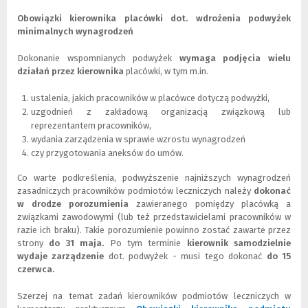
N
L
o
i
Obowiązki kierownika placówki dot. wdrożenia podwyżek
w
n
minimalnych wynagrodzeń
e
k
o
d
Dokonanie wspomnianych podwyżek
wymaga podjęcia wielu
k
o
działań przez kierownika
placówki, w tym m.in.
n
i
o
n
ustalenia, jakich pracowników w placówce dotyczą podwyżki,
)
n
uzgodnień z zakładową organizacją związkową lub
e
reprezentantem pracowników,
j
wydania zarządzenia w sprawie wzrostu wynagrodzeń
s
czy przygotowania aneksów do umów.
t
r
Co warte podkreślenia, podwyższenie najniższych wynagrodzeń
o
zasadniczych pracowników podmiotów leczniczych należy
dokonać
n
w drodze porozumienia
zawieranego pomiędzy placówką a
y
związkami zawodowymi (lub też przedstawicielami pracowników w
)
razie ich braku). Takie porozumienie powinno zostać zawarte przez
strony
do 31 maja.
Po tym terminie
kierownik samodzielnie
wydaje zarządzenie
dot. podwyżek - musi tego dokonać
do 15
czerwca.
Szerzej na temat zadań kierowników podmiotów leczniczych w