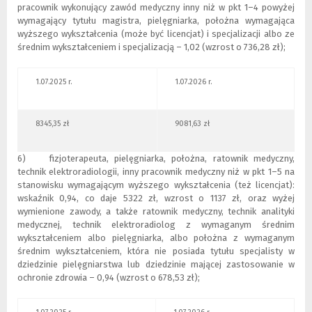
pracownik wykonujący zawód medyczny inny niż w pkt 1–4 powyżej
wymagający tytułu magistra, pielęgniarka, położna wymagająca
wyższego wykształcenia (może być licencjat) i specjalizacji albo ze
średnim wykształceniem i specjalizacją – 1,02 (wzrost o 736,28 zł);
1.07.2025 r.
1.07.2026 r.
8345,35 zł
9081,63 zł
6) fizjoterapeuta, pielęgniarka, położna, ratownik medyczny,
technik elektroradiologii, inny pracownik medyczny niż w pkt 1–5 na
stanowisku wymagającym wyższego wykształcenia (też licencjat):
wskaźnik 0,94, co daje 5322 zł, wzrost o 1137 zł, oraz wyżej
wymienione zawody, a także ratownik medyczny, technik analityki
medycznej, technik elektroradiolog z wymaganym średnim
wykształceniem albo pielęgniarka, albo położna z wymaganym
średnim wykształceniem, która nie posiada tytułu specjalisty w
dziedzinie pielęgniarstwa lub dziedzinie mającej zastosowanie w
ochronie zdrowia – 0,94 (wzrost o 678,53 zł);