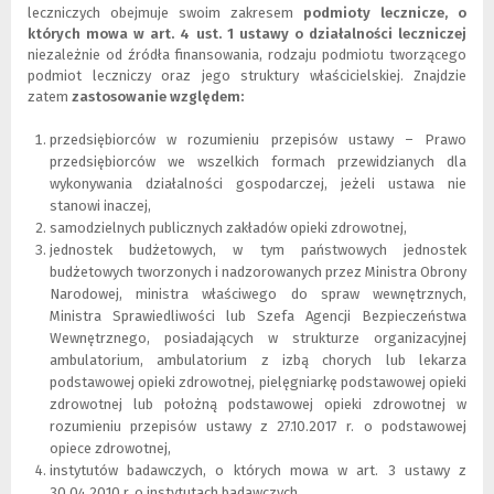
leczniczych obejmuje swoim zakresem
podmioty lecznicze, o
których mowa w art. 4 ust. 1 ustawy o działalności leczniczej
niezależnie od źródła finansowania, rodzaju podmiotu tworzącego
podmiot leczniczy oraz jego struktury właścicielskiej. Znajdzie
zatem
zastosowanie względem:
przedsiębiorców w rozumieniu przepisów ustawy – Prawo
przedsiębiorców we wszelkich formach przewidzianych dla
wykonywania działalności gospodarczej, jeżeli ustawa nie
stanowi inaczej,
samodzielnych publicznych zakładów opieki zdrowotnej,
jednostek budżetowych, w tym państwowych jednostek
budżetowych tworzonych i nadzorowanych przez Ministra Obrony
Narodowej, ministra właściwego do spraw wewnętrznych,
Ministra Sprawiedliwości lub Szefa Agencji Bezpieczeństwa
Wewnętrznego, posiadających w strukturze organizacyjnej
ambulatorium, ambulatorium z izbą chorych lub lekarza
podstawowej opieki zdrowotnej, pielęgniarkę podstawowej opieki
zdrowotnej lub położną podstawowej opieki zdrowotnej w
rozumieniu przepisów ustawy z 27.10.2017 r. o podstawowej
opiece zdrowotnej,
instytutów badawczych, o których mowa w art. 3 ustawy z
30.04.2010 r. o instytutach badawczych,