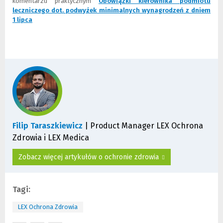
komentarzu praktycznym
Obowiązki kierownika podmiotu
leczniczego dot. podwyżek minimalnych wynagrodzeń z dniem
1 lipca
(
(
N
L
o
i
w
n
e
k
o
d
k
o
n
i
o
n
)
n
e
j
Filip Taraszkiewicz
| Product Manager LEX Ochrona
s
Zdrowia i LEX Medica
t
r
Zobacz więcej artykułów o ochronie zdrowia
o
n
y
Tagi:
)
LEX Ochrona Zdrowia