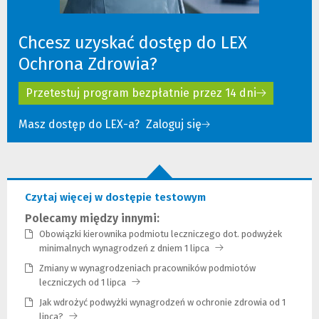
Chcesz uzyskać dostęp do LEX
Ochrona Zdrowia?
Przetestuj program bezpłatnie przez 14 dni
Masz dostęp do LEX-a?
Zaloguj się
(Nowe
(Link
okno)
do
innej
strony)
Czytaj więcej w dostępie testowym
Polecamy między innymi:
Obowiązki kierownika podmiotu leczniczego dot. podwyżek
minimalnych wynagrodzeń z dniem 1 lipca
(Link
do
Zmiany w wynagrodzeniach pracowników podmiotów
innej
leczniczych od 1 lipca
(Link
strony)
do
Jak wdrożyć podwyżki wynagrodzeń w ochronie zdrowia od 1
innej
lipca?
(Link