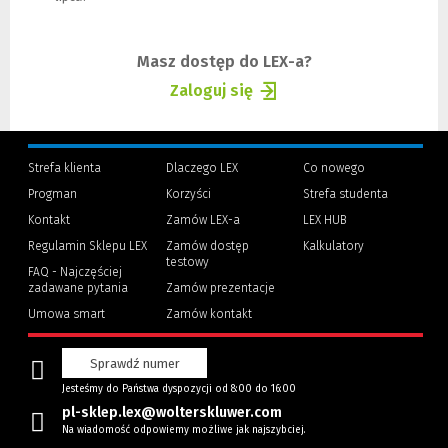
strony)
do
innej
strony)
Masz dostęp do LEX-a?
Zaloguj się
(Nowe
(Link
okno)
do
innej
Strefa klienta
Dlaczego LEX
Co nowego
strony)
Progman
Korzyści
Strefa studenta
(Nowe
(Link
Kontakt
Zamów LEX-a
LEX HUB
okno)
do
innej
Regulamin Sklepu LEX
Zamów dostęp
Kalkulatory
strony)
testowy
FAQ - Najczęściej
zadawane pytania
Zamów prezentacje
Umowa smart
Zamów kontakt
Sprawdź numer
Jesteśmy do Państwa dyspozycji od 8:00 do 16:00
pl-sklep.lex@wolterskluwer.com
Na wiadomość odpowiemy możliwe jak najszybciej.