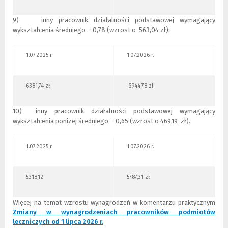
9) inny pracownik działalności podstawowej wymagający
wykształcenia średniego – 0,78 (wzrost o 563,04 zł);
1.07.2025 r.
1.07.2026 r.
6381,74 zł
6944,78 zł
10) inny pracownik działalności podstawowej wymagający
wykształcenia poniżej średniego – 0,65 (wzrost o 469,19 zł).
1.07.2025 r.
1.07.2026 r.
5318,12
5787,31 zł
Więcej na temat wzrostu wynagrodzeń w komentarzu praktycznym
Zmiany w wynagrodzeniach pracowników podmiotów
leczniczych od 1 lipca 2026 r.
(
(