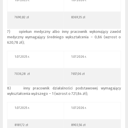
1.07.2025 r.
1.07.2026 r.
7690,82 zł
8369,35 zł
7) opiekun medyczny albo inny pracownik wykonujący zawód
medyczny wymagający średniego wykształcenia – 0,86 (wzrost o
620,78 zł);
1.07.2025 r.
1.07.2026 r.
7036,28 zł
7657,06 zł
8) inny pracownik działalności podstawowej wymagający
wykształcenia wyższego – 1 (wzrost o 721,84 zł);
1.07.2025 r.
1.07.2026 r.
8181,72 zł
8903,56 zł