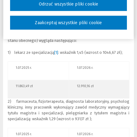
Odrzuć wszystkie pliki cookie
stało się dokonanie podwyżek wynagrodzeń od 1 lipca 2026 r.
Jakich pracowników obejmie wzrost wynagrodzeń oraz na jakie
Zaakceptuj wszystkie pliki cookie
podwyżki mogą liczyć?
Nowa siatka płac,
obowiązująca od lipca 2026 r.
(w porównaniu do
stanu obecnego) wygląda następująco:
1) lekarz ze specjalizacją
[1]
: wskaźnik 1,45 (wzrost o 1046,67 zł);
1.07.2025 r.
1.07.2026 r.
11.863,49 zł
12.910,16 zł
2) farmaceuta, fizjoterapeuta, diagnosta laboratoryjny, psycholog
kliniczny, inny pracownik wykonujący zawód medyczny wymagający
tytułu magistra i specjalizacji, pielęgniarka z tytułem magistra i
specjalizacją: wskaźnik 1,29 (wzrost o 931,17 zł );
1.07.2025 r.
1.07.2026 r.