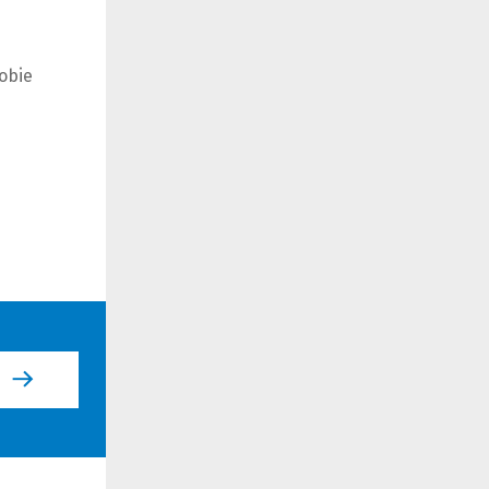
h
obie
p