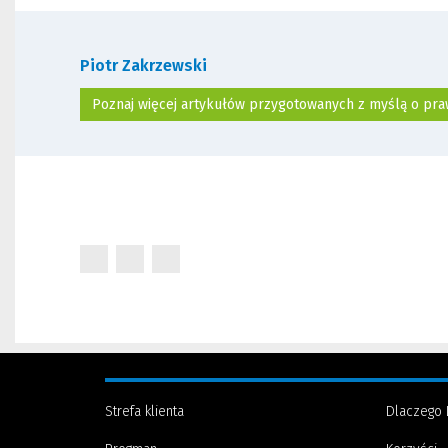
Piotr Zakrzewski
Poznaj więcej artykułów przygotowanych z myślą o pr
(Nowe
(Nowe
(Nowe
okno)
okno)
okno)
Strefa klienta
Dlaczego 