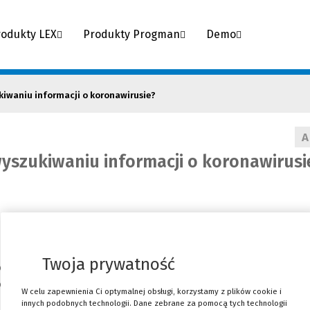
rodukty LEX
Produkty Progman
Demo
kiwaniu informacji o koronawirusie?
A
wyszukiwaniu informacji o koronawirusi
Twoja prywatność
obieganiu chorobie COVID-19 wywoływanej przez wirusa SA
tach prawnych. Obecnie wprowadzono stan epidemii, aby
W celu zapewnienia Ci optymalnej obsługi, korzystamy z plików cookie i
 i wdrożono nowe zasady w obszarze kwarantanny. Dzięki
innych podobnych technologii. Dane zebrane za pomocą tych technologii