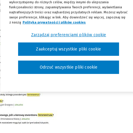
wykorzystujemy do różnych celów, między innymi do ulepszania
ystkie te informacje śledzić w jednym miejscu, mając do
funkcjonalności strony, zapamiętywania Twoich preferencji, wyświetlania
zrobić?
najtrafniejszych treści oraz najbardziej przydatnych reklam. Możesz wybrać
swoje preferencje, klikając w link. Aby dowiedzieć się więcej, zapoznaj się
z naszą
Polityka prywatności i plików cookies
(Nowe okno)
(Link do innej strony)
Zarządzaj preferencjami plików cookie
Zaakceptuj wszystkie pliki cookie
Odrzuć wszystkie pliki cookie