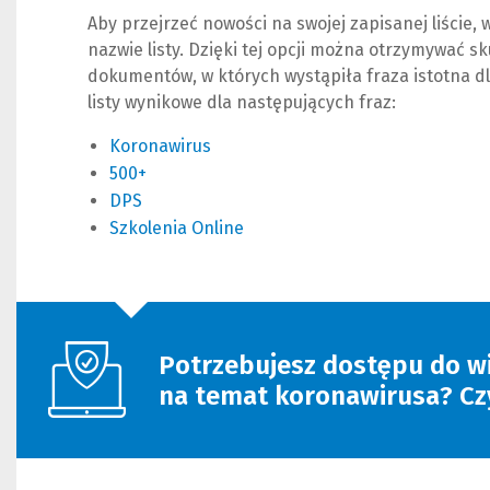
Aby przejrzeć nowości na swojej zapisanej liście
nazwie listy. Dzięki tej opcji można otrzymywać
dokumentów, w których wystąpiła fraza istotna d
listy wynikowe dla następujących fraz:
Koronawirus
(Nowe
(Link
500+
(Nowe
(Link
okno)
do
DPS
(Nowe
(Link
okno)
do
innej
Szkolenia Online
okno)
do
innej
strony)
(Nowe
(Link
innej
strony)
okno)
do
strony)
innej
strony)
Potrzebujesz dostępu do w
na temat koronawirusa? Czy