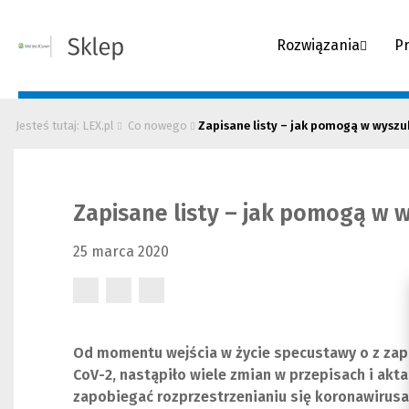
Rozwiązania
P
Jesteś tutaj: LEX.pl
Co nowego
Zapisane listy – jak pomogą w wyszu
Zapisane listy – jak pomogą w 
25 marca 2020
(Nowe
(Nowe
(Nowe
okno)
okno)
okno)
Od momentu wejścia w życie specustawy o z zap
CoV-2, nastąpiło wiele zmian w przepisach i ak
zapobiegać rozprzestrzenianiu się koronawirusa