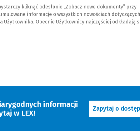
, wystarczy kliknąć odesłanie „Zobacz nowe dokumenty” przy
 skumulowane informacje o wszystkich nowościach dotyczącyc
la Użytkownika. Obecnie Użytkownicy najczęściej odkładają s
iarygodnych informacji
Zapytaj o dostę
taj w LEX!