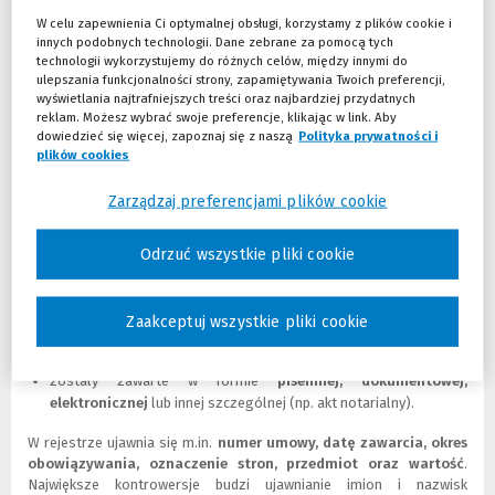
publikowanych danych. W debacie eksperckiej wskazuje się, że relacja
N
L
W celu zapewnienia Ci optymalnej obsługi, korzystamy z plików cookie i
ta wymaga uważnej analizy, aby rozstrzygnąć, czy mamy do
o
i
innych podobnych technologii. Dane zebrane za pomocą tych
czynienia z współadministrowaniem, powierzeniem przetwarzania
w
n
technologii wykorzystujemy do różnych celów, między innymi do
danych czy udostępnieniem danych pomiędzy dwoma niezależnymi
e
k
ulepszania funkcjonalności strony, zapamiętywania Twoich preferencji,
administratorami. Prawidłowe zdefiniowanie tych ról jest niezbędne
o
d
wyświetlania najtrafniejszych treści oraz najbardziej przydatnych
dla zachowania zasady rozliczalności i właściwego prowadzenia
k
o
reklam. Możesz wybrać swoje preferencje, klikając w link. Aby
rejestru czynności przetwarzania.
n
i
dowiedzieć się więcej, zapoznaj się z naszą
Polityka prywatności i
o
n
plików cookies
(Nowe okno)
(Link do innej strony)
Jawność finansów publicznych a ochrona prywatności i
)
n
e
granice udostępniania danych
Zarządzaj preferencjami plików cookie
j
Proces udostępniania informacji w CRU wymaga każdorazowej
s
kategoryzacji umowy pod kątem spełnienia przesłanek ustawowych i
Odrzuć wszystkie pliki cookie
t
ochrony prywatności. Obowiązek publikacji dotyczy umów, które:
r
o
stanowią
zamówienie w rozumieniu Prawa zamówień
n
Zaakceptuj wszystkie pliki cookie
publicznych
(umowa odpłatna, nabycie robót, dostaw lub
y
usług);
)
zostały zawarte w formie
pisemnej, dokumentowej,
elektronicznej
lub innej szczególnej (np. akt notarialny).
W rejestrze ujawnia się m.in.
numer umowy, datę zawarcia, okres
obowiązywania, oznaczenie stron, przedmiot oraz wartość
.
Największe kontrowersje budzi ujawnianie imion i nazwisk