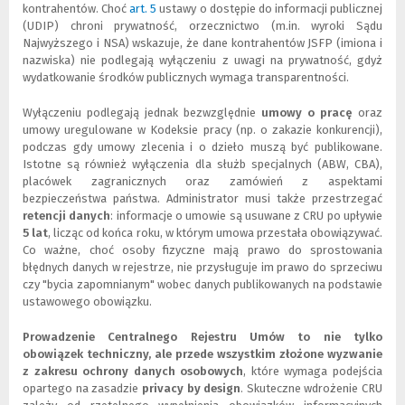
kontrahentów. Choć
art. 5
(
(
ustawy o dostępie do informacji publicznej
(UDIP) chroni prywatność, orzecznictwo (m.in. wyroki Sądu
N
L
Najwyższego i NSA) wskazuje, że dane kontrahentów JSFP (imiona i
o
i
nazwiska) nie podlegają wyłączeniu z uwagi na prywatność, gdyż
w
n
wydatkowanie środków publicznych wymaga transparentności.
e
k
o
d
k
o
Wyłączeniu podlegają jednak bezwzględnie
umowy o pracę
oraz
n
i
umowy uregulowane w Kodeksie pracy (np. o zakazie konkurencji),
o
n
podczas gdy umowy zlecenia i o dzieło muszą być publikowane.
)
n
Istotne są również wyłączenia dla służb specjalnych (ABW, CBA),
e
placówek zagranicznych oraz zamówień z aspektami
j
bezpieczeństwa państwa. Administrator musi także przestrzegać
s
retencji danych
: informacje o umowie są usuwane z CRU po upływie
t
5 lat
, licząc od końca roku, w którym umowa przestała obowiązywać.
r
Co ważne, choć osoby fizyczne mają prawo do sprostowania
o
błędnych danych w rejestrze, nie przysługuje im prawo do sprzeciwu
n
czy "bycia zapomnianym" wobec danych publikowanych na podstawie
y
ustawowego obowiązku.
)
Prowadzenie Centralnego Rejestru Umów to nie tylko
obowiązek techniczny, ale przede wszystkim złożone wyzwanie
z zakresu ochrony danych osobowych
, które wymaga podejścia
opartego na zasadzie
privacy by design
. Skuteczne wdrożenie CRU