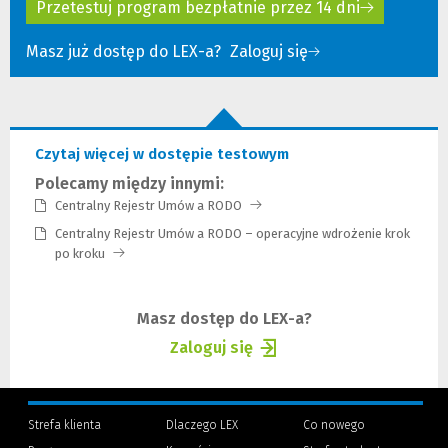
Przetestuj program bezpłatnie przez 14 dni
Masz już dostęp do LEX-a?
Zaloguj się
(Nowe
(Link
okno)
do
innej
strony)
Czytaj więcej w dostępie testowym
Polecamy między innymi:
Centralny Rejestr Umów a RODO
(Link
do
Centralny Rejestr Umów a RODO – operacyjne wdrożenie krok
innej
po kroku
(Link
strony)
do
innej
strony)
Masz dostęp do LEX-a?
Zaloguj się
(Nowe
(Link
okno)
do
innej
Strefa klienta
Dlaczego LEX
Co nowego
strony)