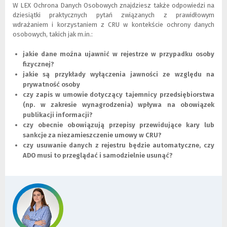
o
d
e
k
W LEX Ochrona Danych Osobowych znajdziesz także odpowiedzi na
k
o
o
d
dziesiątki praktycznych pytań związanych z prawidłowym
n
i
k
o
wdrażaniem i korzystaniem z CRU w kontekście ochrony danych
o
n
n
i
osobowych, takich jak m.in.:
)
n
o
n
e
)
n
jakie dane można ujawnić w rejestrze w przypadku osoby
j
e
fizycznej?
s
j
jakie są przykłady wyłączenia jawności ze względu na
t
s
prywatność osoby
r
t
czy zapis w umowie dotyczący tajemnicy przedsiębiorstwa
o
r
(np. w zakresie wynagrodzenia) wpływa na obowiązek
n
o
publikacji informacji?
y
n
czy obecnie obowiązują przepisy przewidujące kary lub
)
y
sankcje za niezamieszczenie umowy w CRU?
)
czy usuwanie danych z rejestru będzie automatyczne, czy
ADO musi to przeglądać i samodzielnie usunąć?