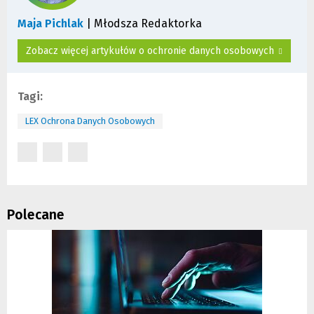
Maja Pichlak
| Młodsza Redaktorka
Zobacz więcej artykułów o ochronie danych osobowych
Tagi:
LEX Ochrona Danych Osobowych
(Nowe
(Nowe
(Nowe
okno)
okno)
okno)
Polecane