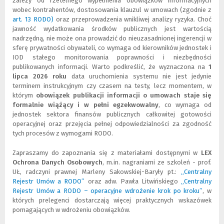
zależy od rzetelnego wypełnienia obowiązków informacyjnych
wobec kontrahentów, dostosowania klauzul w umowach (zgodnie z
art. 13 RODO)
(
(
oraz przeprowadzenia wnikliwej analizy ryzyka. Choć
jawność wydatkowania środków publicznych jest wartością
N
L
nadrzędną, nie może ona prowadzić do nieuzasadnionej ingerencji w
o
i
sferę prywatności obywateli, co wymaga od kierowników jednostek i
w
n
IOD stałego monitorowania poprawności i niezbędności
e
k
publikowanych informacji. Warto podkreślić, że wyznaczona na
o
d
1
lipca 2026 roku
k
o
data uruchomienia systemu nie jest jedynie
terminem instrukcyjnym czy czasem na testy, lecz momentem, w
n
i
którym
obowiązek publikacji informacji o umowach staje się
o
n
formalnie wiążący i w pełni egzekwowalny
)
n
, co wymaga od
jednostek sektora finansów publicznych całkowitej gotowości
e
operacyjnej oraz przejęcia pełnej odpowiedzialności za zgodność
j
tych procesów z wymogami RODO.
s
t
r
Zapraszamy do zapoznania się z materiałami dostępnymi w
LEX
o
Ochrona Danych Osobowych
, m.in. nagraniami ze szkoleń - prof.
n
UŁ, radczyni prawnej Marleny Sakowskiej-Baryły pt.:
„Centralny
y
Rejestr Umów a RODO”
(
(
oraz adw. Pawła Litwińskiego
„Centralny
)
Rejestr Umów a RODO – operacyjne wdrożenie krok po kroku”
N
L
(
(
, w
których prelegenci dostarczają więcej praktycznych wskazówek
o
i
N
L
pomagających w wdrożeniu obowiązków.
w
n
o
i
e
k
w
n