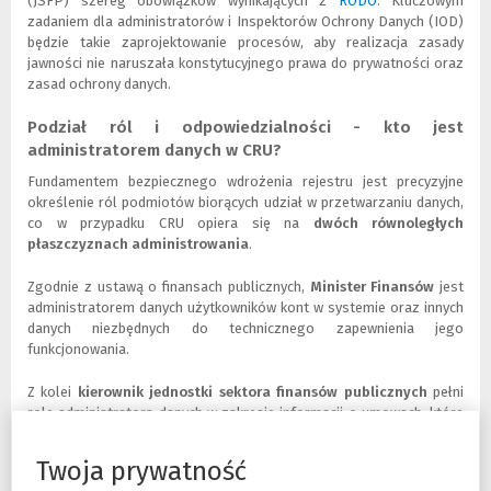
(JSFP) szereg obowiązków wynikających z
RODO
(
(
. Kluczowym
zadaniem dla administratorów i Inspektorów Ochrony Danych (IOD)
N
L
będzie takie zaprojektowanie procesów, aby realizacja zasady
o
i
jawności nie naruszała konstytucyjnego prawa do prywatności oraz
w
n
zasad ochrony danych.
e
k
o
d
Podział ról i odpowiedzialności - kto jest
k
o
n
i
administratorem danych w CRU?
o
n
Fundamentem bezpiecznego wdrożenia rejestru jest precyzyjne
)
n
określenie ról podmiotów biorących udział w przetwarzaniu danych,
e
co w przypadku CRU opiera się na
dwóch równoległych
j
płaszczyznach administrowania
.
s
t
Zgodnie z ustawą o finansach publicznych,
Minister Finansów
jest
r
administratorem danych użytkowników kont w systemie oraz innych
o
danych niezbędnych do technicznego zapewnienia jego
n
funkcjonowania.
y
)
Z kolei
kierownik jednostki sektora finansów publicznych
pełni
rolę administratora danych w zakresie informacji o umowach, które
sam zamieścił w rejestrze. To na kierowniku jednostki spoczywa
wyłączna odpowiedzialność za realizację obowiązków wynikających z
Twoja prywatność
RODO
(
(
, w tym za zapewnienie rzetelności i bezpieczeństwa