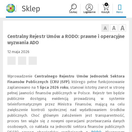
0
Szukaj
Logowanie
Koszyk
Menu
A
A
A
Centralny Rejestr Umów a RODO: prawne i operacyjne
wyzwania ADO
12 maja 2026
(Nowe
(Nowe
(Nowe
okno)
okno)
okno)
Wprowadzenie
Centralnego Rejestru Umów Jednostek Sektora
Finansów Publicznych (CRU JSFP)
, którego pełne funkcjonowanie
zaplanowano na
1 lipca 2026 roku
, stanowi istotny zwrot w stronę
pełnej jawności finansów publicznych w Polsce. Rejestr ten będzie
publicznie dostępną ewidencją prowadzoną w systemie
teleinformatycznym przez Ministra Finansów, mającą na celu
zwiększenie kontroli społecznej nad wydatkowaniem środków
publicznych. Choć głównym założeniem jest transparentność,
proces ten wiąże się z nowymi operacjami przetwarzania danych
osobowych, co nakłada na jednostki sektora finansów publicznych