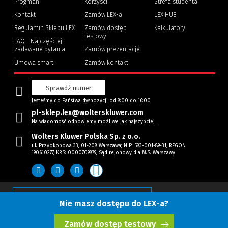
Progman
Korzyści
Strefa studenta
(Nowe
(Link
Kontakt
Zamów LEX-a
LEX HUB
okno)
do
innej
Regulamin Sklepu LEX
Zamów dostęp
Kalkulatory
strony)
testowy
FAQ - Najczęściej
zadawane pytania
Zamów prezentacje
Umowa smart
Zamów kontakt
Sprawdź numer
Jesteśmy do Państwa dyspozycji od 8:00 do 16:00
pl-sklep.lex@wolterskluwer.com
Na wiadomość odpowiemy możliwe jak najszybciej.
Wolters Kluwer Polska Sp. z o.o.
ul. Przyokopowa 33, 01-208 Warszawa; NIP: 583-001-89-31, REGON:
190610277, KRS: 0000709879, Sąd rejonowy dla M.S. Warszawy
Zarządzaj preferencjami plików cookie
Przyc
Nie masz dostępu do LEX-a?
© 2026 Wolters Kluwer N.V. i/lub jej jednostki zależne Wszelkie prawa zastrzeżone.
Zamów dostęp testowy