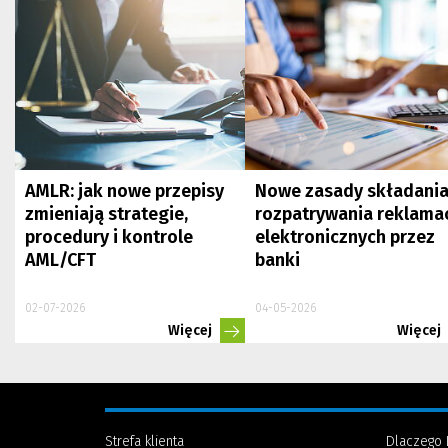
AMLR: jak nowe przepisy
Nowe zasady składania
zmieniają strategie,
rozpatrywania reklamac
procedury i kontrole
elektronicznych przez
AML/CFT
banki
02-07-2026
04-05-2026
Więcej
Więcej
Strefa klienta
Dlaczego 