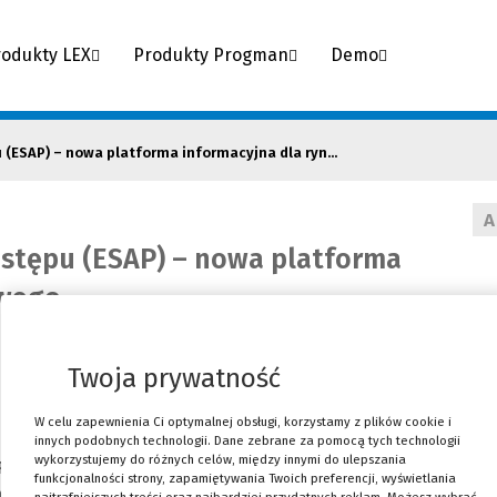
rodukty LEX
Produkty Progman
Demo
(ESAP) – nowa platforma informacyjna dla ryn...
A
ostępu (ESAP) – nowa platforma
owego
Twoja prywatność
W celu zapewnienia Ci optymalnej obsługi, korzystamy z plików cookie i
innych podobnych technologii. Dane zebrane za pomocą tych technologii
wykorzystujemy do różnych celów, między innymi do ulepszania
P) to nowa, unijna platforma internetowa zapewnia
funkcjonalności strony, zapamiętywania Twoich preferencji, wyświetlania
ych informacji o podmiotach i ich produktach, istotnych
najtrafniejszych treści oraz najbardziej przydatnych reklam. Możesz wybrać