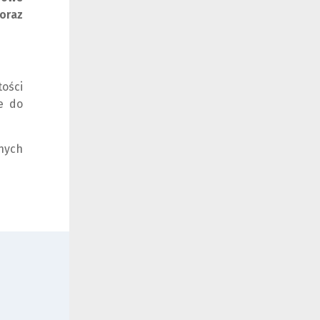
oraz
ości
e do
nych