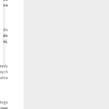
tóra
h do
e do
kiej.
łady
wych
alna
łego
zowe