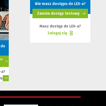
Nie masz dostępu do LEX-a?
innej
strony)
Zamów dostęp testowy
(Nowe
okno)
Masz dostęp do LEX-a?
Zaloguj się
(Nowe
(Link
okno)
do
 do
innej
strony)
ie
-a?
ię
(Nowe
(Link
okno)
do
innej
strony)