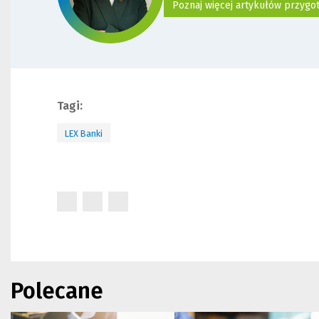
Poznaj więcej artykułów przyg
Tagi:
LEX Banki
(Nowe
(Nowe
(Nowe
okno)
okno)
okno)
Polecane