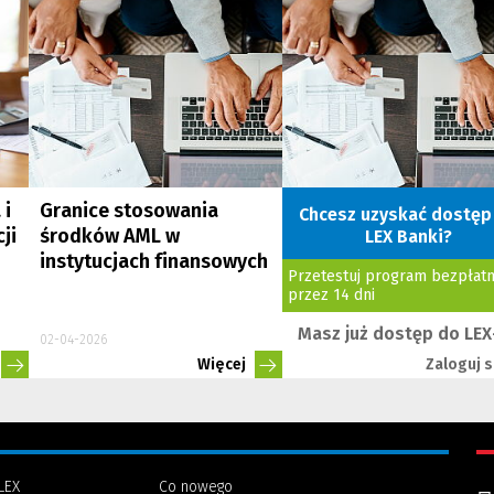
 i
Granice stosowania
Chcesz uzyskać dostęp
ji
środków AML w
LEX Banki?
instytucjach finansowych
Przetestuj program bezpłatn
przez 14 dni
Masz już dostęp do LEX
02-04-2026
Więcej
Zaloguj s
LEX
Co nowego