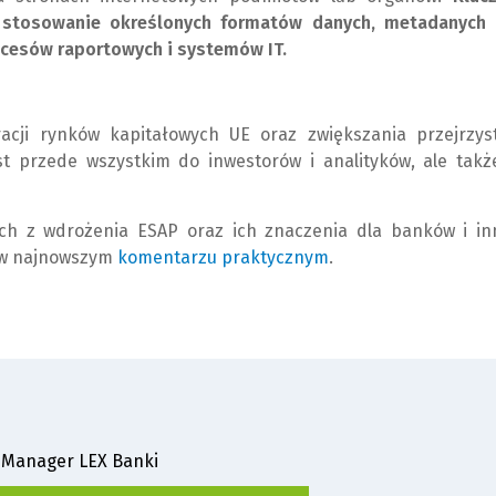
 stosowanie określonych formatów danych, metadanych 
ocesów raportowych i systemów IT.
racji rynków kapitałowych UE oraz zwiększania przejrzyst
t przede wszystkim do inwestorów i analityków, ale takż
ch z wdrożenia ESAP oraz ich znaczenia dla banków i in
i w najnowszym
komentarzu praktycznym
(
(
.
N
L
o
i
w
n
e
k
o
d
k
o
n
i
 Manager LEX Banki
o
n