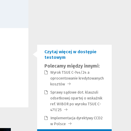
Czytaj więcej w dostępie
testowym
Polecamy między innymi:
Wyrok TSUE C-744/24 a
oprocentowanie kredytowanych
kosztów
(Link
do
Sprawy sądowe dot. klauzuli
innej
odsetkowej opartej o wskaźnik
strony)
ref. WIBOR po wyroku TSUE C-
471/25
(Link
do
Implementacja dyrektywy CCD2
innej
w Polsce
(Link
strony)
do