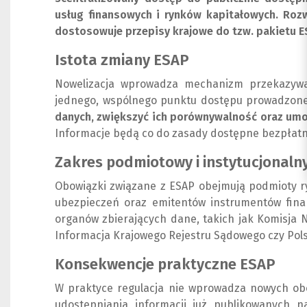
usług finansowych i rynków kapitałowych. Rozw
dostosowuje przepisy krajowe do tzw. pakietu E
Istota zmiany ESAP
Nowelizacja wprowadza mechanizm przekazywa
jednego, wspólnego punktu dostępu prowadzon
danych, zwiększyć ich porównywalność oraz umożl
Informacje będą co do zasady dostępne bezpłat
Zakres podmiotowy i instytucjonaln
Obowiązki związane z ESAP obejmują podmioty ry
ubezpieczeń oraz emitentów instrumentów fin
organów zbierających dane, takich jak Komisja
Informacja Krajowego Rejestru Sądowego czy Pol
Konsekwencje praktyczne ESAP
W praktyce regulacja nie wprowadza nowych o
udostępniania informacji już publikowanych 