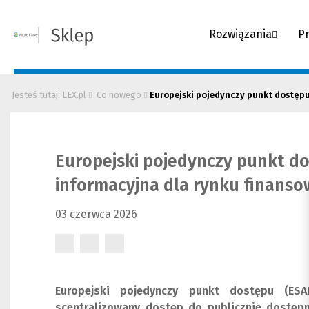
Rozwiązania
P
Jesteś tutaj: LEX.pl
Co nowego
Europejski pojedynczy punkt dostępu 
Europejski pojedynczy punkt d
informacyjna dla rynku finans
03 czerwca 2026
(Nowe
(Nowe
(Nowe
okno)
okno)
okno)
Europejski pojedynczy punkt dostępu (ESA
scentralizowany dostęp do publicznie dostępn