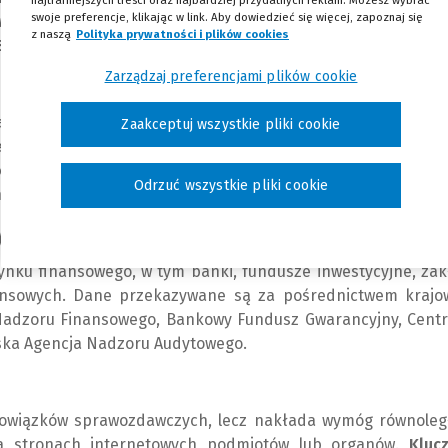
swoje preferencje, klikając w link. Aby dowiedzieć się więcej, zapoznaj się
iązanie wdrażane jest w Polsce ustawą z 17.04.2026 r., k
z naszą
Polityka prywatności i plików cookies
(Nowe okno)
(Link do innej strony)
SAP.
Zarządzaj preferencjami plików cookie
nia wybranych informacji finansowych i pozafinansowyc
Zaakceptuj wszystkie pliki cookie
ego na poziomie UE.
ESAP ma ograniczyć bariery w dostępi
iwić ich cyfrowe wykorzystanie w skali całej Unii Europejs
Odrzuć wszystkie pliki cookie
nie, z wyjątkiem przypadków masowego pobierania danych.
y ESAP
nku finansowego, w tym banki, fundusze inwestycyjne, zak
ansowych. Dane przekazywane są za pośrednictwem krajo
 Nadzoru Finansowego, Bankowy Fundusz Gwarancyjny, Centr
ska Agencja Nadzoru Audytowego.
bowiązków sprawozdawczych, lecz nakłada wymóg równoleg
na stronach internetowych podmiotów lub organów.
Kluc