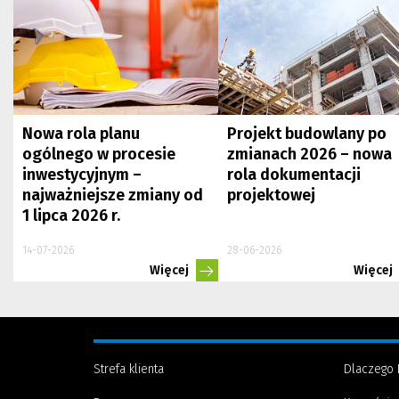
Nowa rola planu
Projekt budowlany po
ogólnego w procesie
zmianach 2026 – nowa
inwestycyjnym –
rola dokumentacji
najważniejsze zmiany od
projektowej
1 lipca 2026 r.
14-07-2026
28-06-2026
Więcej
Więcej
Strefa klienta
Dlaczego 