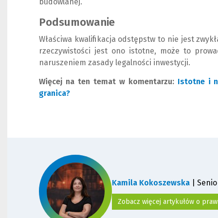
budowlanej.
Podsumowanie
Właściwa kwalifikacja odstępstw to nie jest zwykł
rzeczywistości jest ono istotne, może to prow
naruszeniem zasady legalności inwestycji.
Więcej na ten temat w komentarzu:
Istotne i 
granica?
(
(
N
L
o
i
w
n
e
k
o
d
k
o
n
i
Kamila Kokoszewska
| Seni
o
n
)
n
Zobacz więcej artykułów o pr
e