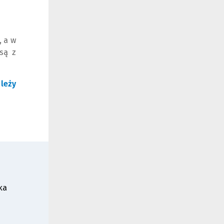
, a w
są z
leży
ka