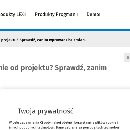
rodukty LEX
Produkty Progman
Demo
d projektu? Sprawdź, zanim wprowadzisz zmian...
A
nie od projektu? Sprawdź, zanim
Twoja prywatność
sto pojawia się potrzeba wprowadzenia zmian do zatwierdz
W celu zapewnienia Ci optymalnej obsługi, korzystamy z plików cookie i
innych podobnych technologii. Dane zebrane za pomocą tych technologii
owa kwalifikacja jako istotnych lub nieistotnych, poni