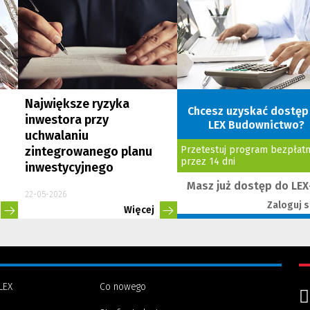
Największe ryzyka
Chcesz uzyskać dostęp
inwestora przy
LEX Budownictwo?
uchwalaniu
zintegrowanego planu
Przetestuj program bezpłatn
przez 14 dni
inwestycyjnego
Masz już dostęp do LEX
22-05-2026
Zaloguj s
Więcej
LEX
Co nowego