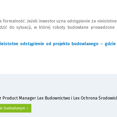
a formalność. Jeżeli inwestor uzna odstąpienie za nieistotne
adzić do sytuacji, w której roboty budowlane prowadzone 
nieistotne odstąpienie od projektu budowlanego – gdzie 
or Product Manager Lex Budownictwo i Lex Ochrona Środowis
awie budowlanym