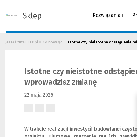
Rozwiązania
P
Jesteś tutaj: LEX.pl
Co nowego
Istotne czy nieistotne odstąpienie o
Istotne czy nieistotne odstąpie
wprowadzisz zmianę
22 maja 2026
(Nowe
(Nowe
(Nowe
okno)
okno)
okno)
W trakcie realizacji inwestycji budowlanej czę
projektu. Kluczowe znaczenie ma ich prawidł