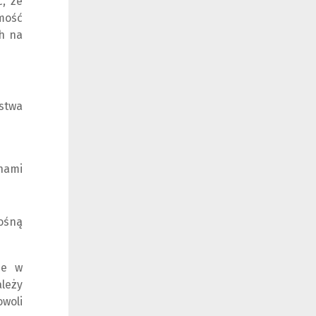
ć, że
mość
ch na
ństwa
nami
nośną
ne w
ależy
owoli