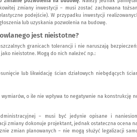
 o zmianie pozwolenia na budowę
. Należy jednak pamięta
kowitej zmiany inwestycji – musi zostać zachowana tożsa
elastyczne podejście). W przypadku inwestycji realizowany
łoszenia lub uzyskania pozwolenia na budowę.
owlanego jest nieistotne?
szczalnych granicach tolerancji i nie naruszają bezpiecze
 jako nieistotne. Mogą do nich należeć np.:
unięcie lub likwidację ścian działowych niebędących ścia
 wymiarów, o ile nie wpływa to negatywnie na konstrukcję 
ministracyjnej – musi być jedynie opisane i naniesio
acji zmiany dokonuje projektant, jednak ostateczna ocena n
cznie zmian planowanych – nie mogą służyć legalizacji sam