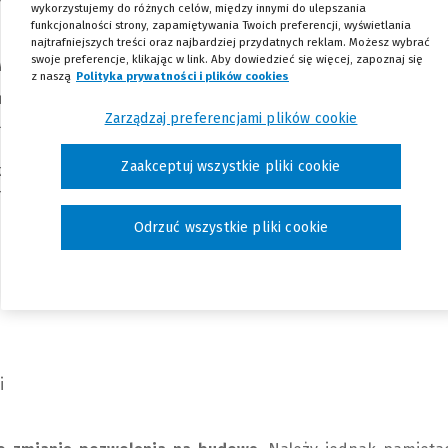
wykorzystujemy do różnych celów, między innymi do ulepszania
ok postępowania.
funkcjonalności strony, zapamiętywania Twoich preferencji, wyświetlania
najtrafniejszych treści oraz najbardziej przydatnych reklam. Możesz wybrać
wlanego jest istotne?
swoje preferencje, klikając w link. Aby dowiedzieć się więcej, zapoznaj się
z naszą
Polityka prywatności i plików cookies
(Nowe okno)
(Link do innej strony)
iem od projektu budowlanego została ściśle zdefiniowana w
Zarządzaj preferencjami plików cookie
ega na tym, że istotne odstąpienie narusza kluczowe para
uzyskania decyzji o zmianie pozwolenia na budowę, natom
Zaakceptuj wszystkie pliki cookie
którą projektant zatwierdza bezpośrednio w dokumentacji,
rzędu.
Istotne odstąpienie
obejmuje m.in.:
Odrzuć wszystkie pliki cookie
rów (np. >5% powierzchni zabudowy, >2% wymiarów),
i