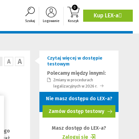
0
Kup LEX-a
(Link
Szukaj
Logowanie
Koszyk
do
innej
strony)
Czytaj więcej w dostępie
A
A
testowym
Polecamy między innymi:
Zmiany w procedurach
legalizacyjnych w 2026 r.
(Link
do
Nie masz dostępu do LEX-a?
innej
strony)
Zamów dostęp testowy
(Nowe
okno)
Masz dostęp do LEX-a?
onego
Zaloguj się
eważ