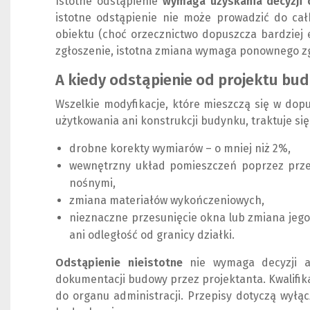
Istotne odstąpienie
wymaga uzyskania decyzji
istotne odstąpienie nie może prowadzić do cał
obiektu (choć orzecznictwo dopuszcza bardziej 
zgłoszenie, istotna zmiana wymaga ponownego zg
A kiedy odstąpienie od projektu bud
Wszelkie modyfikacje, które mieszczą się w dopu
użytkowania ani konstrukcji budynku, traktuje się
drobne korekty wymiarów – o mniej niż 2%,
wewnętrzny układ pomieszczeń poprzez przes
nośnymi,
zmiana materiałów wykończeniowych,
nieznaczne przesunięcie okna lub zmiana jego
ani odległość od granicy działki.
Odstąpienie nieistotne
nie wymaga decyzji ad
dokumentacji budowy przez projektanta. Kwalifik
do organu administracji. Przepisy dotyczą wyłą