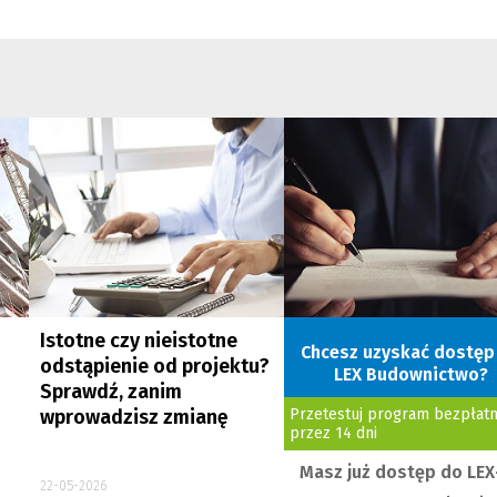
Istotne czy nieistotne
Chcesz uzyskać dostęp
odstąpienie od projektu?
LEX Budownictwo?
Sprawdź, zanim
wprowadzisz zmianę
Przetestuj program bezpłatn
przez 14 dni
Masz już dostęp do LEX
22-05-2026