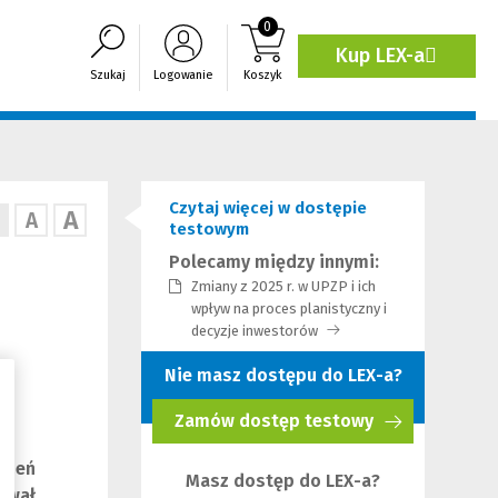
0
Kup LEX-a
(Link
Szukaj
Logowanie
Koszyk
do
innej
strony)
Czytaj więcej w dostępie
A
A
testowym
Polecamy między innymi:
Zmiany z 2025 r. w UPZP i ich
wpływ na proces planistyczny i
decyzje inwestorów
(Link
do
Nie masz dostępu do LEX-a?
innej
strony)
Zamów dostęp testowy
(Nowe
okno)
rzeń
Masz dostęp do LEX-a?
hwał