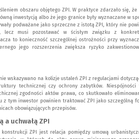
śleniem obszaru objętego ZPI. W praktyce zdarzało się, że
łówną inwestycją albo że jego granice były wyznaczane w s
bywały podważane jako sprzeczne z istotą ZPI, który nie pow
o”, lecz musi pozostawać w ścisłym związku z konkre
acza to konieczność szczególnej ostrożności przy wyznacz
rnego jego rozszerzenia zwiększa ryzyko zakwestionow
ie wskazywano na kolizje ustaleń ZPI z regulacjami dotycz
ruktury technicznej czy ochrony zabytków. Niespójności 
chicznej zgodności aktów prawa, co skutkowało eliminowa
 z tym inwestor powinien traktować ZPI jako szczególną f
nicach obowiązujących przepisów.
ą a uchwałą ZPI
 konstrukcji ZPI jest relacja pomiędzy umową urbanistycz