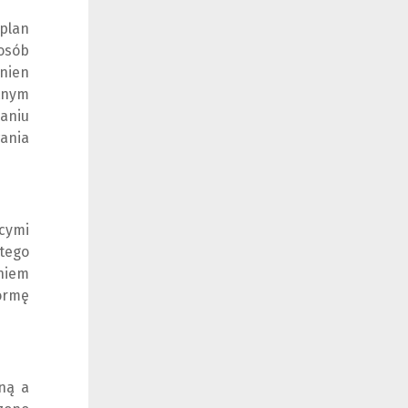
 plan
posób
inien
tnym
aniu
ania
ącymi
tego
niem
ormę
ną a