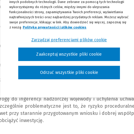
innych podobnych technologii. Dane zebrane za pomocą tych technologii
ości – niesie ze sobą istotne ryzyka prawne, które w skra
wykorzystujemy do różnych celów, między innymi do ulepszania
funkcjonalności strony, zapamiętywania Twoich preferencji, wyświetlania
eważności uchwały.
najtrafniejszych treści oraz najbardziej przydatnych reklam. Możesz wybrać
swoje preferencje, klikając w link. Aby dowiedzieć się więcej, zapoznaj się
ego planu inwestycyjnego jako główne źró
z naszą
Polityka prywatności i plików cookies
(Nowe okno)
(Link do innej strony)
Zarządzaj preferencjami plików cookie
w sprawie ZPI obarczone były
wadami proceduralnymi
. Doty
Zaakceptuj wszystkie pliki cookie
a przystąpienie do sporządzenia ZPI,
ocedury planistycznej, a także
Odrzuć wszystkie pliki cookie
znych.
yły kwalifikowane jako istotne naruszenie trybu sporządz
rogę do ingerencji nadzorczej wojewody i uchylenia uchwa
szczególnie problematyczne jest to, że ryzyko proceduraln
awet przy starannie przygotowanym wniosku i dobrej współ
obciążyć inwestycję.