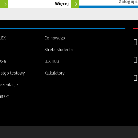
Zaloguj s
Więcej
LEX
Co nowego
Strefa studenta
(Nowe
(Link
X-a
LEX HUB
okno)
do
innej
stęp testowy
Kalkulatory
strony)
ezentacje
ntakt