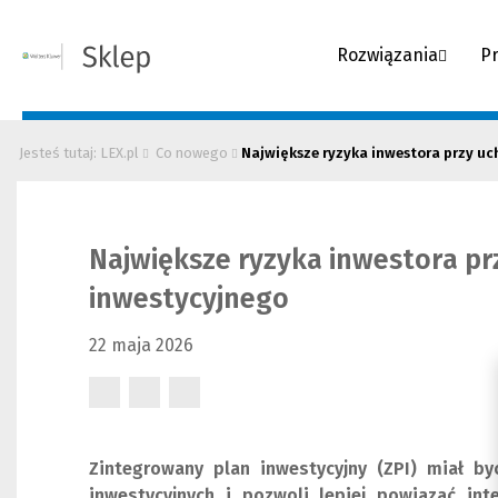
Rozwiązania
P
Jesteś tutaj: LEX.pl
Co nowego
Największe ryzyka inwestora przy u
Największe ryzyka inwestora p
inwestycyjnego
22 maja 2026
(Nowe
(Nowe
(Nowe
okno)
okno)
okno)
Zintegrowany plan inwestycyjny (ZPI) miał by
inwestycyjnych i pozwoli lepiej powiązać in