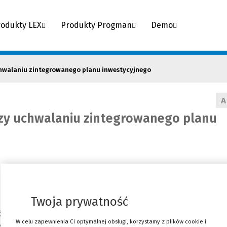
rodukty LEX
Produkty Progman
Demo
chwalaniu zintegrowanego planu inwestycyjnego
A
rzy uchwalaniu zintegrowanego planu
Twoja prywatność
ć narzędziem, które przyspieszy realizację dużych zamie
W celu zapewnienia Ci optymalnej obsługi, korzystamy z plików cookie i
teres inwestora z celami gminy. Praktyka pierwszych uc