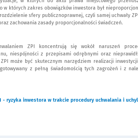
sytuacje, w których do aktu prawa miejscowego przenos
 w których zakres obowiązków inwestora był nieproporcjon
e rozdzielenie sfery publicznoprawnej, czyli samej uchwały ZP
oraz zachowania zasady proporcjonalności świadczeń.
hwalaniem ZPI koncentrują się wokół naruszeń proce
anu, niespójności z przepisami odrębnymi oraz nieprawidł
ZPI może być skutecznym narzędziem realizacji inwestycji
ygotowywany z pełną świadomością tych zagrożeń i z nale
I - ryzyka inwestora w trakcie procedury uchwalania i uchy