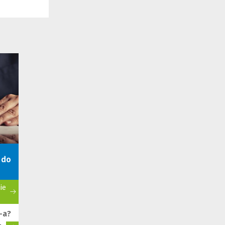
 do
ie
-a?