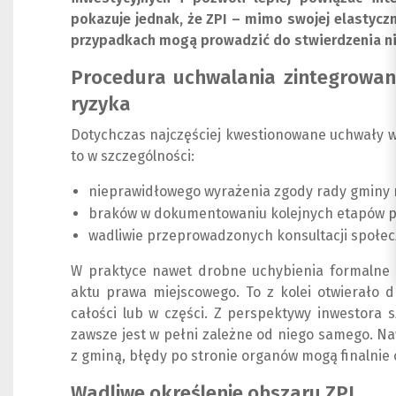
pokazuje jednak, że ZPI – mimo swojej elastyczn
przypadkach mogą prowadzić do stwierdzenia ni
Procedura uchwalania zintegrowan
ryzyka
Dotychczas najczęściej kwestionowane uchwały 
to w szczególności:
nieprawidłowego wyrażenia zgody rady gminy n
braków w dokumentowaniu kolejnych etapów pr
wadliwie przeprowadzonych konsultacji społec
W praktyce nawet drobne uchybienia formalne b
aktu prawa miejscowego. To z kolei otwierało d
całości lub w części. Z perspektywy inwestora 
zawsze jest w pełni zależne od niego samego. N
z gminą, błędy po stronie organów mogą finalnie 
Wadliwe określenie obszaru ZPI