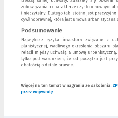
treścią samej uchwały. Zdarzały się bowiem 
zobowiązania o charakterze czysto umownym albo
i nieczytelny. Dlatego tak istotne jest precyzyjn
cywilnoprawnej, która jest umowa urbanistyczna 
Podsumowanie
Największe ryzyka inwestora związane z uc
planistycznej, wadliwego określenia obszaru pl
relacji między uchwałą a umową urbanistyczną. 
tylko pod warunkiem, że od początku jest prz
dbałością o detale prawne.
Więcej na ten temat w nagraniu ze szkolenia:
ZP
przez wojewodę
(
(
N
L
o
i
w
n
e
k