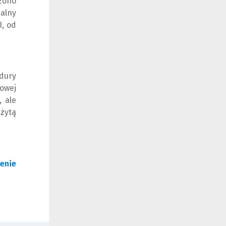
zono
alny
I, od
dury
owej
, ale
żytą
lenie