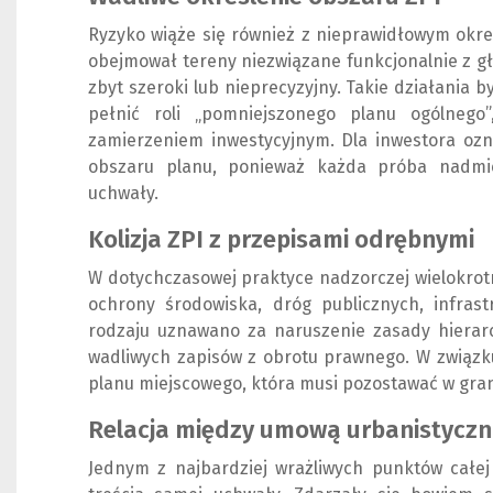
Ryzyko wiąże się również z nieprawidłowym okre
obejmował tereny niezwiązane funkcjonalnie z g
zbyt szeroki lub nieprecyzyjny. Takie działania 
pełnić roli „pomniejszonego planu ogólneg
zamierzeniem inwestycyjnym. Dla inwestora ozn
obszaru planu, ponieważ każda próba nadmie
uchwały.
Kolizja ZPI z przepisami odrębnymi
W dotychczasowej praktyce nadzorczej wielokrotn
ochrony środowiska, dróg publicznych, infrast
rodzaju uznawano za naruszenie zasady hierar
wadliwych zapisów z obrotu prawnego. W związku
planu miejscowego, która musi pozostawać w gra
Relacja między umową urbanistyczn
Jednym z najbardziej wrażliwych punktów całej