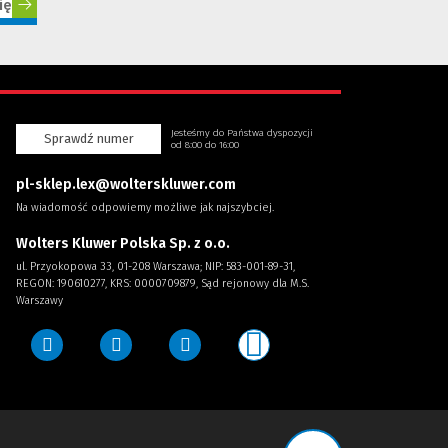
ię
(Nowe
(Link
okno)
do
innej
strony)
Jesteśmy do Państwa dyspozycji
Sprawdź numer
od 8:00 do 16:00
pl-sklep.lex@wolterskluwer.com
Na wiadomość odpowiemy możliwe jak najszybciej.
Wolters Kluwer Polska Sp. z o.o.
ul. Przyokopowa 33, 01-208 Warszawa; NIP: 583-001-89-31,
REGON: 190610277, KRS: 0000709879, Sąd rejonowy dla M.S.
Warszawy