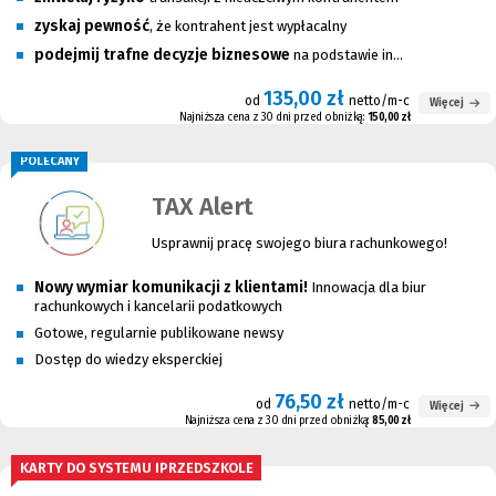
zyskaj pewność
, że kontrahent jest wypłacalny
podejmij trafne decyzje biznesowe
na podstawie in...
135,00 zł
od
netto/m-c
Więcej
Najniższa cena z 30 dni przed obniżką:
150,00 zł
POLECANY
TAX Alert
Usprawnij pracę swojego biura rachunkowego!
Nowy wymiar komunikacji z klientami!
Innowacja dla biur
rachunkowych i kancelarii podatkowych
Gotowe, regularnie publikowane newsy
Dostęp do wiedzy eksperckiej
76,50 zł
od
netto/m-c
Więcej
Najniższa cena z 30 dni przed obniżką:
85,00 zł
KARTY DO SYSTEMU IPRZEDSZKOLE