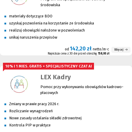
środowiska
materiały dotyczące BDO
uzyskaj pozwolenia na korzystanie ze środowiska
realizuj obowiązki nałożone w pozwoleniach
unikaj naruszenia przepisów
142,20 zł
od
netto/m-c
Więcej
Najniższa cena z 30 dni przed obniżką:
158,00 zł
10% I 1 MIES. GRATIS + SPECJALISTYCZNY CZAT AI
LEX Kadry
Pomoc przy wykonywaniu obowiązków kadrowo-
płacowych
Zmiany w prawie pracy 2026 r.
Rozliczanie wynagrodzeń
Nowe zasady ustalania składki zdrowotnej
Kontrola PIP w praktyce