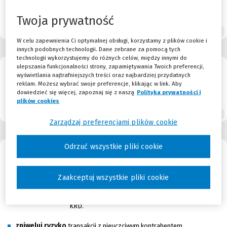
realizuje obowiązek ustawowy kontroli zarządczej
Twoja prywatność
Sprawdź
W celu zapewnienia Ci optymalnej obsługi, korzystamy z plików cookie i
innych podobnych technologii. Dane zebrane za pomocą tych
technologii wykorzystujemy do różnych celów, między innymi do
ulepszania funkcjonalności strony, zapamiętywania Twoich preferencji,
wyświetlania najtrafniejszych treści oraz najbardziej przydatnych
LEX Compliance Banki
reklam. Możesz wybrać swoje preferencje, klikając w link. Aby
dowiedzieć się więcej, zapoznaj się z naszą
Polityka prywatności i
plików cookies
(Nowe okno)
(Link do innej strony)
Sprawdź
Zarządzaj preferencjami plików cookie
Odrzuć wszystkie pliki cookie
LEX Rejestr Długów
Aplikacja umożliwia sprawdzenie, czy podmiot
Zaakceptuj wszystkie pliki cookie
posiada zaległości płatnicze w bazie
największego w Polsce Rejestru Dłużników –
KRD.
zniweluj ryzyko
transakcji z nieuczciwym kontrahentem