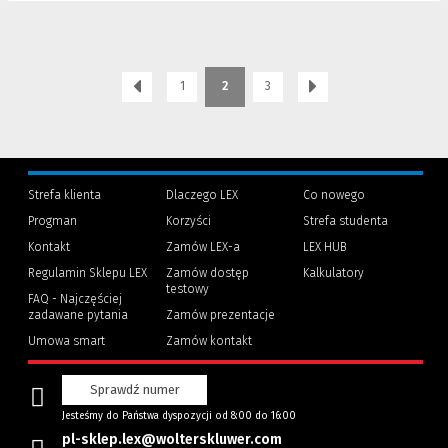
1
2
3
Strefa klienta
Dlaczego LEX
Co nowego
Progman
Korzyści
Strefa studenta
(Nowe
(Link
Kontakt
Zamów LEX-a
LEX HUB
okno)
do
innej
Regulamin Sklepu LEX
Zamów dostęp
Kalkulatory
strony)
testowy
FAQ - Najczęściej
zadawane pytania
Zamów prezentacje
Umowa smart
Zamów kontakt
Sprawdź numer
Jesteśmy do Państwa dyspozycji od 8:00 do 16:00
pl-sklep.lex@wolterskluwer.com