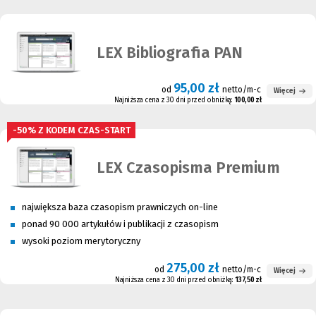
LEX Bibliografia PAN
95,00 zł
od
netto/m-c
Więcej
Najniższa cena z 30 dni przed obniżką:
100,00 zł
-50% Z KODEM CZAS-START
LEX Czasopisma Premium
największa baza czasopism prawniczych on-line
ponad 90 000 artykułów i publikacji z czasopism
wysoki poziom merytoryczny
275,00 zł
od
netto/m-c
Więcej
Najniższa cena z 30 dni przed obniżką:
137,50 zł