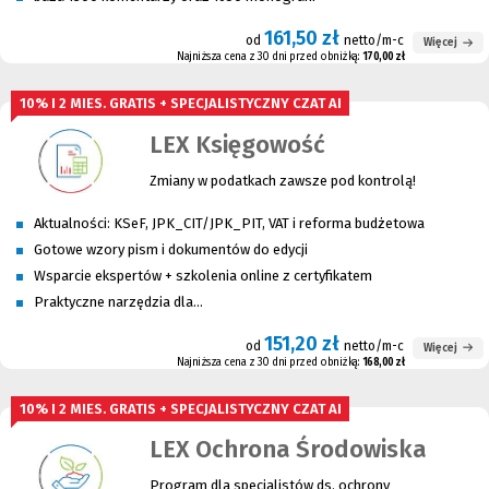
161,50 zł
od
netto/m-c
Więcej
Najniższa cena z 30 dni przed obniżką:
170,00 zł
10% I 2 MIES. GRATIS + SPECJALISTYCZNY CZAT AI
LEX Księgowość
Zmiany w podatkach zawsze pod kontrolą!
Aktualności: KSeF, JPK_CIT/JPK_PIT, VAT i reforma budżetowa
Gotowe wzory pism i dokumentów do edycji
Wsparcie ekspertów + szkolenia online z certyfikatem
Praktyczne narzędzia dla...
151,20 zł
od
netto/m-c
Więcej
Najniższa cena z 30 dni przed obniżką:
168,00 zł
10% I 2 MIES. GRATIS + SPECJALISTYCZNY CZAT AI
LEX Ochrona Środowiska
Pr
ogram dla specjalistów ds. ochrony