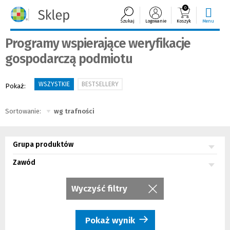
0
Szukaj
Logowanie
Koszyk
Menu
Programy wspierające weryfikacje
gospodarczą podmiotu
WSZYSTKIE
BESTSELLERY
Pokaż:
Sortowanie:
Grupa produktów
Zawód
Wyczyść filtry
Pokaż wynik