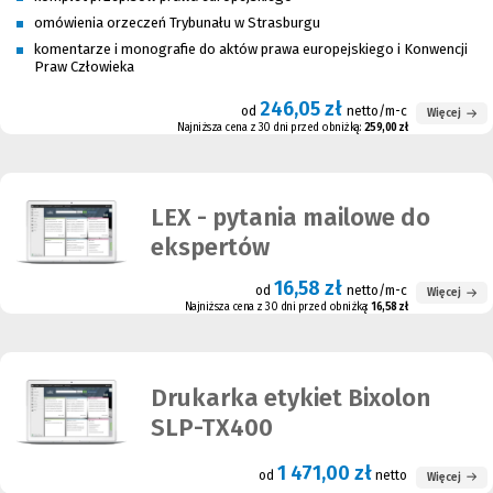
omówienia orzeczeń Trybunału w Strasburgu
komentarze i monografie do aktów prawa europejskiego i Konwencji
Praw Człowieka
246,05 zł
od
netto/m-c
Więcej
Najniższa cena z 30 dni przed obniżką:
259,00 zł
LEX - pytania mailowe do
ekspertów
16,58 zł
od
netto/m-c
Więcej
Najniższa cena z 30 dni przed obniżką:
16,58 zł
Drukarka etykiet Bixolon
SLP-TX400
1 471,00 zł
od
netto
Więcej