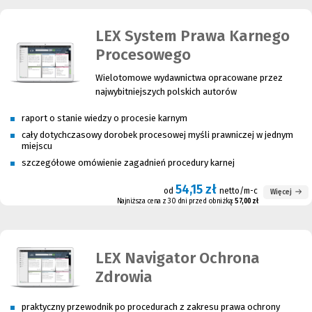
LEX System Prawa Karnego
Procesowego
Wielotomowe wydawnictwa opracowane przez
najwybitniejszych polskich autorów
raport o stanie wiedzy o procesie karnym
cały dotychczasowy dorobek procesowej myśli prawniczej w jednym
miejscu
szczegółowe omówienie zagadnień procedury karnej
54,15 zł
od
netto/m-c
Więcej
Najniższa cena z 30 dni przed obniżką:
57,00 zł
LEX Navigator Ochrona
Zdrowia
praktyczny przewodnik po procedurach z zakresu prawa ochrony