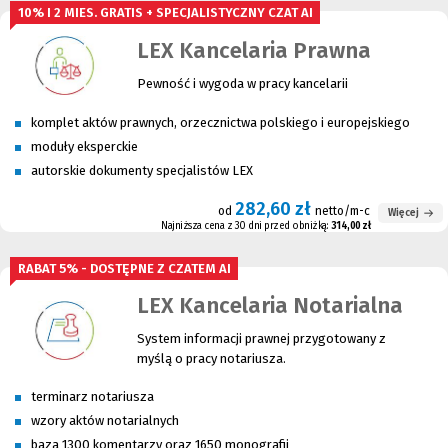
10% I 2 MIES. GRATIS + SPECJALISTYCZNY CZAT AI
LEX Kancelaria Prawna
Pewność i wygoda w pracy kancelarii
komplet aktów prawnych, orzecznictwa polskiego i europejskiego
moduły eksperckie
autorskie dokumenty specjalistów LEX
282,60 zł
od
netto/m-c
Więcej
Najniższa cena z 30 dni przed obniżką:
314,00 zł
RABAT 5% - DOSTĘPNE Z CZATEM AI
LEX Kancelaria Notarialna
System informacji prawnej przygotowany z
myślą o pracy notariusza.
terminarz notariusza
wzory aktów notarialnych
baza 1300 komentarzy oraz 1650 monografii