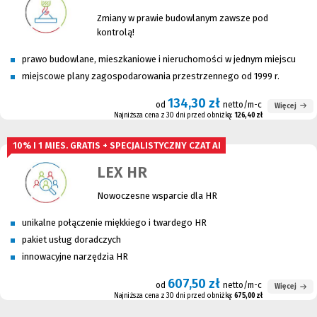
Zmiany w prawie budowlanym zawsze pod
kontrolą!
prawo budowlane, mieszkaniowe i nieruchomości w jednym miejscu
miejscowe plany zagospodarowania przestrzennego od 1999 r.
134,30 zł
od
netto/m-c
Więcej
Najniższa cena z 30 dni przed obniżką:
126,40 zł
10% I 1 MIES. GRATIS + SPECJALISTYCZNY CZAT AI
LEX HR
Nowoczesne wsparcie dla HR
unikalne połączenie miękkiego i twardego HR
pakiet usług doradczych
innowacyjne narzędzia HR
607,50 zł
od
netto/m-c
Więcej
Najniższa cena z 30 dni przed obniżką:
675,00 zł