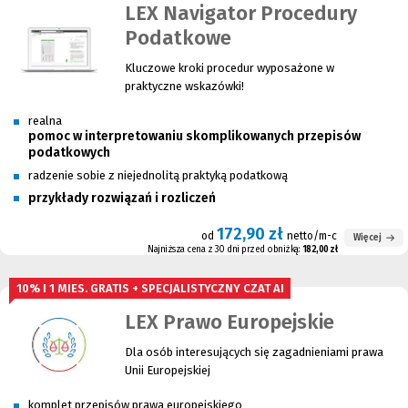
LEX Navigator Procedury
Podatkowe
Kluczowe kroki procedur wyposażone w
praktyczne wskazówki!
realna
pomoc w interpretowaniu skomplikowanych przepisów
podatkowych
radzenie sobie z niejednolitą praktyką podatkową
przykłady rozwiązań i rozliczeń
172,90 zł
od
netto/m-c
Więcej
Najniższa cena z 30 dni przed obniżką:
182,00 zł
10% I 1 MIES. GRATIS + SPECJALISTYCZNY CZAT AI
LEX Prawo Europejskie
Dla osób interesujących się zagadnieniami prawa
Unii Europejskiej
komplet przepisów prawa europejskiego