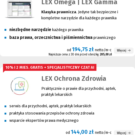
LEX Omega | LEX Gamma
Klasyka prawnicza
. Jedyne tak bezpieczne i
kompletne narzędzie dla każdego prawnika
niezbędne narzędzie
każdego prawnika
baza prawa, orzecznictwa i piśmiennictwa
prawniczego
194,75 zł
od
netto/m-c
Więcej
Najniższa cena z 30 dni przed obniżką:
205,00 zł
10% I 2 MIES. GRATIS + SPECJALISTYCZNY CZAT AI
LEX Ochrona Zdrowia
Praktycznie o prawie dla przychodni, aptek,
praktyk lekarskich
serwis dla przychodni, aptek, praktyk lekarskich
praktyka stosowania przepisów ochrony zdrowia
wsparcie ekspertów prawa medycznego
144,00 zł
od
netto/m-c
Więcej