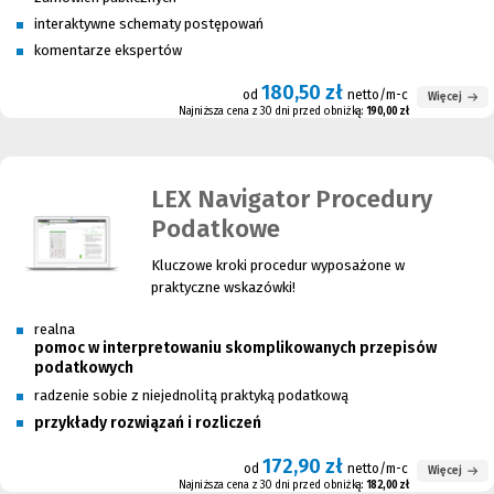
interaktywne schematy postępowań
komentarze ekspertów
180,50 zł
od
netto/m-c
Więcej
Najniższa cena z 30 dni przed obniżką:
190,00 zł
LEX Navigator Procedury
Podatkowe
Kluczowe kroki procedur wyposażone w
praktyczne wskazówki!
realna
pomoc w interpretowaniu skomplikowanych przepisów
podatkowych
radzenie sobie z niejednolitą praktyką podatkową
przykłady rozwiązań i rozliczeń
172,90 zł
od
netto/m-c
Więcej
Najniższa cena z 30 dni przed obniżką:
182,00 zł