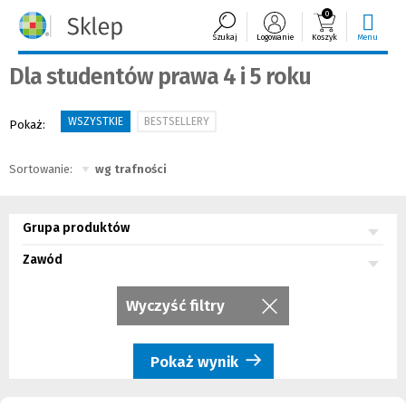
0
Szukaj
Logowanie
Koszyk
Menu
Dla studentów prawa 4 i 5 roku
WSZYSTKIE
BESTSELLERY
Pokaż:
Sortowanie:
Grupa produktów
Zawód
Wyczyść filtry
Pokaż wynik