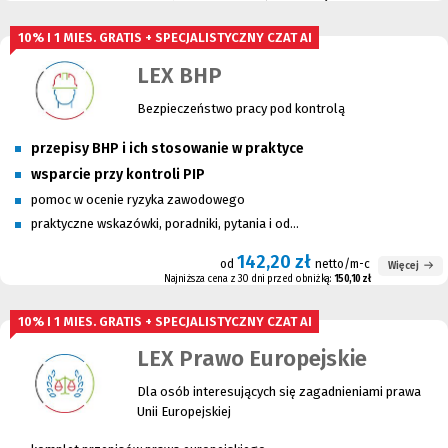
10% I 1 MIES. GRATIS + SPECJALISTYCZNY CZAT AI
LEX BHP
Bezpieczeństwo pracy pod kontrolą
przepisy BHP i ich stosowanie w praktyce
wsparcie przy kontroli PIP
pomoc w ocenie ryzyka zawodowego
praktyczne wskazówki, poradniki, pytania i od...
142,20 zł
od
netto/m-c
Więcej
Najniższa cena z 30 dni przed obniżką:
150,10 zł
10% I 1 MIES. GRATIS + SPECJALISTYCZNY CZAT AI
LEX Prawo Europejskie
Dla osób interesujących się zagadnieniami prawa
Unii Europejskiej