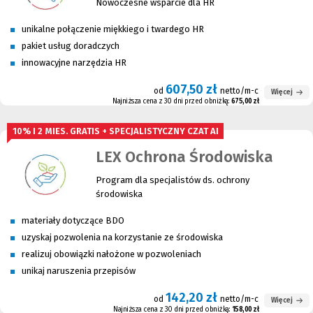
Nowoczesne wsparcie dla HR
unikalne połączenie miękkiego i twardego HR
pakiet usług doradczych
innowacyjne narzędzia HR
607,50 zł
od
netto/m-c
Więcej
Najniższa cena z 30 dni przed obniżką:
675,00 zł
10% I 2 MIES. GRATIS + SPECJALISTYCZNY CZAT AI
LEX Ochrona Środowiska
Pr
ogram dla specjalistów ds. ochrony
środowiska
materiały dotyczące BDO
uzyskaj pozwolenia na korzystanie ze środowiska
realizuj obowiązki nałożone w pozwoleniach
unikaj naruszenia przepisów
142,20 zł
od
netto/m-c
Więcej
Najniższa cena z 30 dni przed obniżką:
158,00 zł