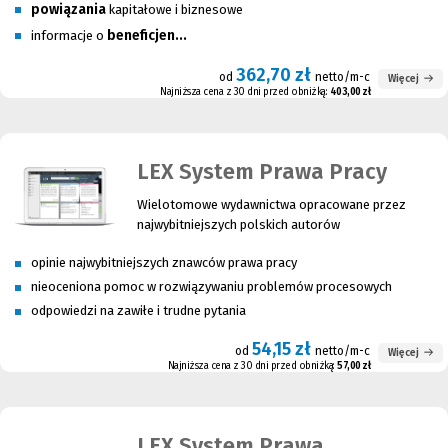
powiązania
kapitałowe i biznesowe
beneficjen...
informacje o
362,70 zł
od
netto/m-c
Więcej
Najniższa cena z 30 dni przed obniżką:
403,00 zł
LEX System Prawa Pracy
Wielotomowe wydawnictwa opracowane przez
najwybitniejszych polskich autorów
opinie najwybitniejszych znawców prawa pracy
nieoceniona pomoc w rozwiązywaniu problemów procesowych
odpowiedzi na zawiłe i trudne pytania
54,15 zł
od
netto/m-c
Więcej
Najniższa cena z 30 dni przed obniżką:
57,00 zł
LEX System Prawa