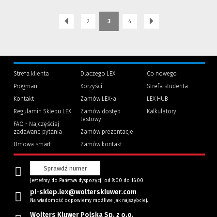
2
3
4
Strefa klienta
Dlaczego LEX
Co nowego
Progman
Korzyści
Strefa studenta
(Nowe
(Link
Kontakt
Zamów LEX-a
LEX HUB
okno)
do
innej
Regulamin Sklepu LEX
Zamów dostęp
Kalkulatory
strony)
testowy
FAQ - Najczęściej
zadawane pytania
Zamów prezentacje
Umowa smart
Zamów kontakt
Sprawdź numer
Jesteśmy do Państwa dyspozycji od 8:00 do 16:00
pl-sklep.lex@wolterskluwer.com
Na wiadomość odpowiemy możliwe jak najszybciej.
Wolters Kluwer Polska Sp. z o.o.