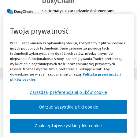
DoxyChain
• automatyzuj zarządzanie dokumentami
• przyspiesz realizację umów
• unikaj niepotrzebnych kosztów
Twoja prywatność
automatyzuj zarządzanie dokumentami
przyspiesz realizację umów
W celu zapewnienia Ci optymalnej obsługi, korzystamy z plików cookie i
innych podobnych technologii. Dane zebrane za pomocą tych
unikaj niepotrzebnych kosztów
technologii wykorzystujemy do różnych celów, między innymi do
ulepszania funkcjonalności strony, zapamiętywania Twoich preferencji,
99,00 zł
od
netto/m-c
Więcej
wyświetlania najtrafniejszych treści oraz najbardziej przydatnych
Najniższa cena z 30 dni przed obniżką:
99,00 zł
reklam. Możesz wybrać swoje preferencje, klikając w link. Aby
dowiedzieć się więcej, zapoznaj się z naszą
Polityka prywatności i
plików cookies
(Nowe okno)
(Link do innej strony)
LEX Kontrola Zarządcza
Zarządzaj preferencjami plików cookie
Oprogramowanie wspierające urzędy
Odrzuć wszystkie pliki cookie
w zarządzaniu strategicznym i wykonywaniu
ustawowego obowiązku prowadzenia kontroli
zarządczej
Zaakceptuj wszystkie pliki cookie
monitoruje zgodność z prawem