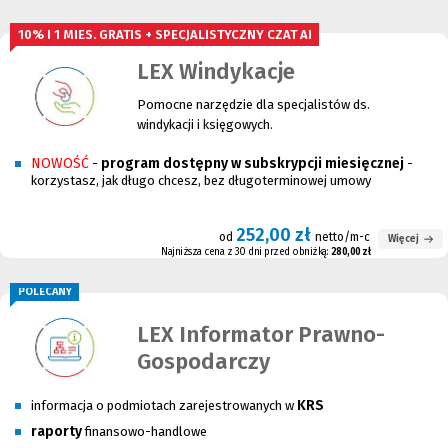
10% I 1 MIES. GRATIS + SPECJALISTYCZNY CZAT AI
LEX Windykacje
Pomocne narzędzie dla specjalistów ds.
windykacji i księgowych.
NOWOŚĆ
program dostępny w subskrypcji miesięcznej
-
-
korzystasz, jak długo chcesz, bez długoterminowej umowy
252,00 zł
od
netto/m-c
Więcej
Najniższa cena z 30 dni przed obniżką:
280,00 zł
POLECANY
LEX Informator Prawno-
Gospodarczy
KRS
informacja o podmiotach zarejestrowanych w
raporty
finansowo-handlowe