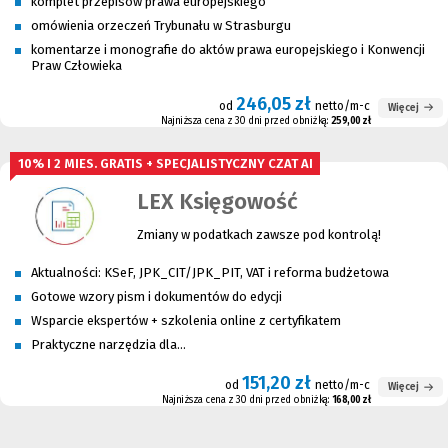
komplet przepisów prawa europejskiego
omówienia orzeczeń Trybunału w Strasburgu
komentarze i monografie do aktów prawa europejskiego i Konwencji
Praw Człowieka
246,05 zł
od
netto/m-c
Więcej
Najniższa cena z 30 dni przed obniżką:
259,00 zł
10% I 2 MIES. GRATIS + SPECJALISTYCZNY CZAT AI
LEX Księgowość
Zmiany w podatkach zawsze pod kontrolą!
Aktualności: KSeF, JPK_CIT/JPK_PIT, VAT i reforma budżetowa
Gotowe wzory pism i dokumentów do edycji
Wsparcie ekspertów + szkolenia online z certyfikatem
Praktyczne narzędzia dla...
151,20 zł
od
netto/m-c
Więcej
Najniższa cena z 30 dni przed obniżką:
168,00 zł